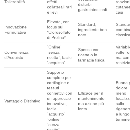
Tollerabilità
effetti
reazion
disturbi
collaterali rari
cutanee 
gastrointestinali
e lievi
casi
Elevata, con
Standard,
Standar
Innovazione
focus sul
ingrediente ben
combin
Formulativa
*Clorosolfato
noto
classic
di Prolina*
`Online`
Variabil
Spesso con
Convenienza
`senza
volte `o
ricetta o in
d’Acquisto
ricetta`, facile
ma con
farmacia fisica
`acquisto`
restrizi
Supporto
completo per
cartilagine e
Buona p
tessuti
dolore,
connettivi con
Efficace per il
meno
un approccio
mantenimento,
focalizz
Vantaggio Distintivo
innovativo;
ma azione più
sulla
facile
lenta.
rigener
`acquisto`
a lungo
`online`
termine
`senza
ricetta`.