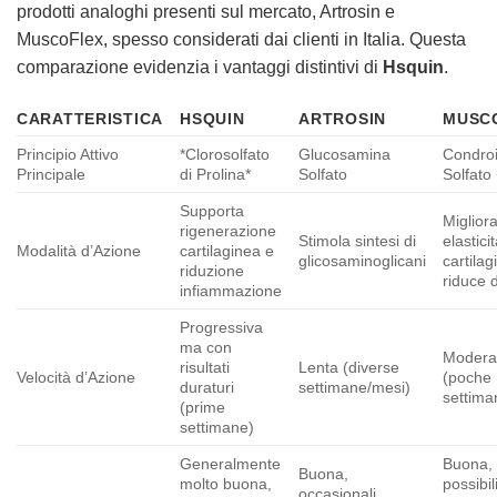
prodotti analoghi presenti sul mercato, Artrosin e
MuscoFlex, spesso considerati dai clienti in Italia. Questa
comparazione evidenzia i vantaggi distintivi di
Hsquin
.
CARATTERISTICA
HSQUIN
ARTROSIN
MUSC
Principio Attivo
*Clorosolfato
Glucosamina
Condroi
Principale
di Prolina*
Solfato
Solfat
Supporta
Miglior
rigenerazione
Stimola sintesi di
elastici
Modalità d’Azione
cartilaginea e
glicosaminoglicani
cartilag
riduzione
riduce 
infiammazione
Progressiva
ma con
Modera
risultati
Lenta (diverse
Velocità d’Azione
(poche
duraturi
settimane/mesi)
settima
(prime
settimane)
Generalmente
Buona,
Buona,
molto buona,
possibil
occasionali