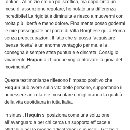
`online`. All’inizio ero un po’ scettica, ma dopo circa un
mese di assunzione regolare, ho notato una differenza
incredibile! La rigidità è diminuita e riesco a muovermi con
molta più libertà e meno dolore. Finalmente posso godermi
le mie passeggiate nel parco di Villa Borghese qui a Roma
senza preoccupazioni. Il fatto che si possa `acquistare`
`senza ricetta` è un enorme vantaggio per me, e la
consegna è sempre stata puntuale e discreta. Consiglio
vivamente
Hsquin
a chiunque voglia ritrovare la gioia del
movimento!”
Queste testimonianze riflettono l’impatto positivo che
Hsquin
può avere sulla vita delle persone, supportando il
benessere articolare e muscolare e migliorando la qualità
della vita quotidiana in tutta Italia.
In sintesi,
Hsquin
si posiziona come una soluzione
all’avanguardia per chi cerca un supporto efficace e
affidabile per le proprie articolazioni e muscoli. Grazie al