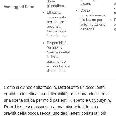
dose
alcuni.
a
giornaliera.
Vantaggi di Detrol
c
Costo
Efficacia
s
potenzialmente
comprovata
più basso per
per ridurre
la formulazione
a
urgenza,
generica.
g
frequenza e
incontinenza.
Disponibilità
*online* e
*senza ricetta*
in Italia,
garantendo
accessibilità e
discrezione.
Come si evince dalla tabella,
Detrol
offre un eccellente
equilibrio tra efficacia e tollerabilità, posizionandosi come
una scelta solida per molti pazienti. Rispetto a Oxybutynin,
Detrol
è spesso associato a una minore incidenza e
gravità della bocca secca, uno degli effetti collaterali più