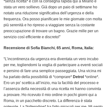
*senza ricetta* e con la consegna rapida qui a Milano è
stata un vero sollievo. Già dopo un paio di settimane ho
notato una riduzione significativa dell’urgenza e della
frequenza. Ora posso pianificare le mie giornate con molta
più serenità e ho ripreso a viaggiare senza la costante
preoccupazione di trovare un bagno. Grazie mille per un
servizio così efficiente e discreto!”
Recensione di Sofia Bianchi, 65 anni, Roma, Italia:
“L’incontinenza da urgenza era diventata un vero incubo
per me, togliendomi la voglia di partecipare a eventi sociali
e persino di fare una semplice passeggiata. Una vicina mi
ha parlato della possibilità di *comprare*
Detrol
*online*.
Ero un po’ scettica all’inizio, ma la facilità del processo e
l’assenza della necessità di una ricetta mi hanno convinta
a provare. Ho ricevuto il mio ordine in pochi giorni qui a
Roma, in un pacchetto discreto. La differenza è stata
notevole. La *tolterodine* ha fatto miracoli per me. Mi sento