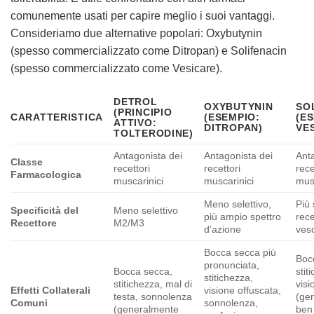
comunemente usati per capire meglio i suoi vantaggi.
Consideriamo due alternative popolari: Oxybutynin
(spesso commercializzato come Ditropan) e Solifenacin
(spesso commercializzato come Vesicare).
DETROL
OXYBUTYNIN
SO
(PRINCIPIO
CARATTERISTICA
(ESEMPIO:
(E
ATTIVO:
DITROPAN)
VE
TOLTERODINE)
Antagonista dei
Antagonista dei
Ant
Classe
recettori
recettori
rece
Farmacologica
muscarinici
muscarinici
mus
Meno selettivo,
Più 
Specificità del
Meno selettivo
più ampio spettro
rece
Recettore
M2/M3
d’azione
ves
Bocca secca più
Boc
pronunciata,
Bocca secca,
stit
stitichezza,
stitichezza, mal di
visi
Effetti Collaterali
visione offuscata,
testa, sonnolenza
(ge
Comuni
sonnolenza,
(generalmente
ben 