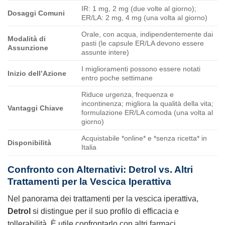
IR: 1 mg, 2 mg (due volte al giorno);
Dosaggi Comuni
ER/LA: 2 mg, 4 mg (una volta al giorno)
Orale, con acqua, indipendentemente dai
Modalità di
pasti (le capsule ER/LA devono essere
Assunzione
assunte intere)
I miglioramenti possono essere notati
Inizio dell’Azione
entro poche settimane
Riduce urgenza, frequenza e
incontinenza; migliora la qualità della vita;
Vantaggi Chiave
formulazione ER/LA comoda (una volta al
giorno)
Acquistabile *online* e *senza ricetta* in
Disponibilità
Italia
Confronto con Alternativi: Detrol vs. Altri
Trattamenti per la Vescica Iperattiva
Nel panorama dei trattamenti per la vescica iperattiva,
Detrol
si distingue per il suo profilo di efficacia e
tollerabilità. È utile confrontarlo con altri farmaci