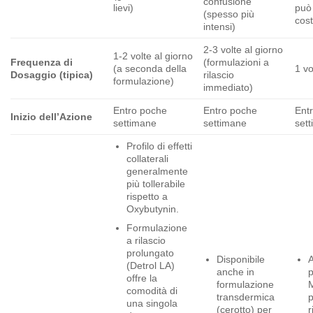
confusione
lievi)
può
(spesso più
cos
intensi)
2-3 volte al giorno
1-2 volte al giorno
Frequenza di
(formulazioni a
(a seconda della
1 vo
Dosaggio (tipica)
rilascio
formulazione)
immediato)
Entro poche
Entro poche
Ent
Inizio dell’Azione
settimane
settimane
set
Profilo di effetti
collaterali
generalmente
più tollerabile
rispetto a
Oxybutynin.
Formulazione
a rilascio
prolungato
Disponibile
A
(Detrol LA)
anche in
p
offre la
formulazione
comodità di
transdermica
p
una singola
(cerotto) per
r