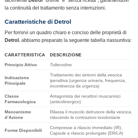
facilmente
Detrol
*online* e *senza ricetta*, garantendovi
la continuità del trattamento senza interruzioni.
Caratteristiche di Detrol
Per fornirvi un quadro chiaro e conciso delle proprietà di
Detrol
, abbiamo preparato la seguente tabella riassuntiva:
CARATTERISTICA
DESCRIZIONE
Principio Attivo
Tolterodine
Trattamento dei sintomi della vescica
Indicazione
iperattiva (urgenza urinaria, frequenza,
Principale
incontinenza da urgenza)
Classe
Antagonista dei recettori muscarinici
Farmacologica
(anticolinergico)
Meccanismo
Rilassa il muscolo detrusore della vescica,
d’Azione
riducendo le contrazioni involontarie
Compresse a rilascio immediato (IR),
Forme Disponibili
Capsule a rilascio prolungato (ER/LA)