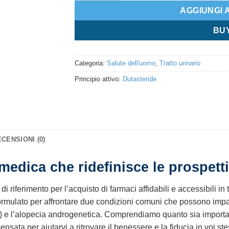
AGGIUNGI 
BU
Categoria:
Salute dell'uomo
,
Tratto urinario
Principio attivo:
Dutasteride
CENSIONI (0)
medica che ridefinisce le prospett
 riferimento per l’acquisto di farmaci affidabili e accessibili in t
ormulato per affrontare due condizioni comuni che possono impatt
B) e l’alopecia androgenetica. Comprendiamo quanto sia importan
ensata per aiutarvi a ritrovare il benessere e la fiducia in voi ste