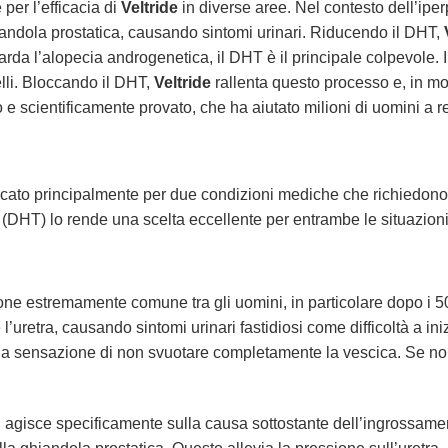
per l’efficacia di
Veltride
in diverse aree. Nel contesto dell’iper
andola prostatica, causando sintomi urinari. Riducendo il DHT,
rda l’alopecia androgenetica, il DHT è il principale colpevole. I fo
elli. Bloccando il DHT,
Veltride
rallenta questo processo e, in molt
o e scientificamente provato, che ha aiutato milioni di uomini a r
icato principalmente per due condizioni mediche che richiedono 
 (DHT) lo rende una scelta eccellente per entrambe le situazioni
one estremamente comune tra gli uomini, in particolare dopo i 50
uretra, causando sintomi urinari fastidiosi come difficoltà a ini
la sensazione di non svuotare completamente la vescica. Se non 
, agisce specificamente sulla causa sottostante dell’ingrossament