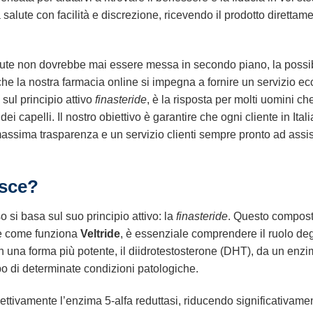
salute con facilità e discrezione, ricevendo il prodotto direttame
lute non dovrebbe mai essere messa in secondo piano, la possib
he la nostra farmacia online si impegna a fornire un servizio e
sul principio attivo
finasteride
, è la risposta per molti uomini 
ei capelli. Il nostro obiettivo è garantire che ogni cliente in Ital
massima trasparenza e un servizio clienti sempre pronto ad assis
isce?
 si basa sul suo principio attivo: la
finasteride
. Questo composto
ire come funziona
Veltride
, è essenziale comprendere il ruolo degl
 in una forma più potente, il diidrotestosterone (DHT), da un enz
o di determinate condizioni patologiche.
elettivamente l’enzima 5-alfa reduttasi, riducendo significativam