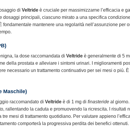
dosaggio di
Veltride
è cruciale per massimizzarne l’efficacia e ga
due dosaggi principali, ciascuno mirato a una specifica condizio
È fondamentale mantenere una regolarità nell’assunzione per osse
tempo.
PB)
 Benigna, la dose raccomandata di
Veltride
è generalmente di 5 m
ume della prostata e alleviare i sintomi urinari. I miglioramenti p
re necessario un trattamento continuativo per sei mesi o più. È 
e Maschile)
saggio raccomandato di
Veltride
è di 1 mg di
finasteride
al giorno.
o, rallentando la caduta e promuovendo la ricrescita. I risultat
 tre mesi di trattamento quotidiano. Per valutare appieno l’effica
ttamento comporterà la progressiva perdita dei benefici ottenuti.