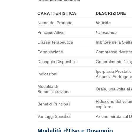
CARATTERISTICA
DESCRIZIONE
Nome del Prodotto
Veltride
Principio Attivo
Finasteride
Classe Terapeutica
Inibitore della 5-alf
Formulazione
Compresse rivestite
Dosaggio Disponibile
Generalmente 1 mg e
Iperplasia Prostati
Indicazioni
Alopecia Androgenet
Modalità di
Orale, una volta al
Somministrazione
Riduzione del volume
Benefici Principali
capillare.
Vantaggi Specifici
Azione mirata sul DH
Modalità d’Uso e Dosaggio