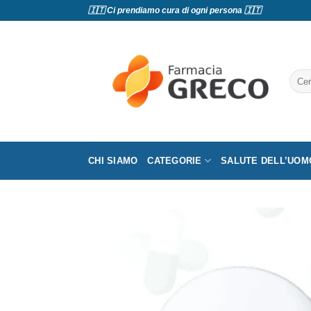
Salta
🇮🇹 Ci prendiamo cura di ogni persona 🇮🇹
ai
contenuti
Cerc
CHI SIAMO
CATEGORIE
SALUTE DELL’UOM