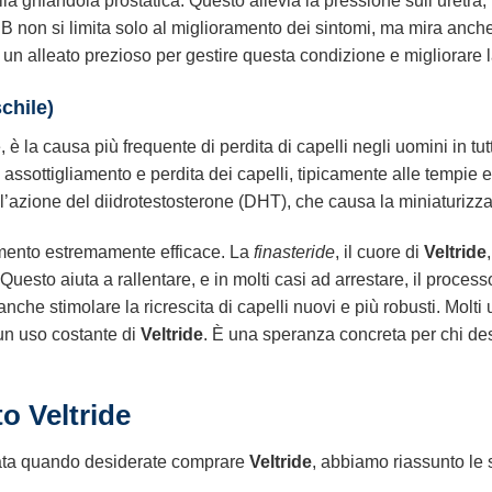
la ghiandola prostatica. Questo allevia la pressione sull’uretra,
PB non si limita solo al miglioramento dei sintomi, ma mira anche
un alleato prezioso per gestire questa condizione e migliorare la 
chile)
è la causa più frequente di perdita di capelli negli uomini in tutt
assottigliamento e perdita dei capelli, tipicamente alle tempie 
zione del diidrotestosterone (DHT), che causa la miniaturizzazion
tamento estremamente efficace. La
finasteride
, il cuore di
Veltride
Questo aiuta a rallentare, e in molti casi ad arrestare, il process
anche stimolare la ricrescita di capelli nuovi e più robusti. Molti
 un uso costante di
Veltride
. È una speranza concreta per chi des
to Veltride
mata quando desiderate comprare
Veltride
, abbiamo riassunto le s