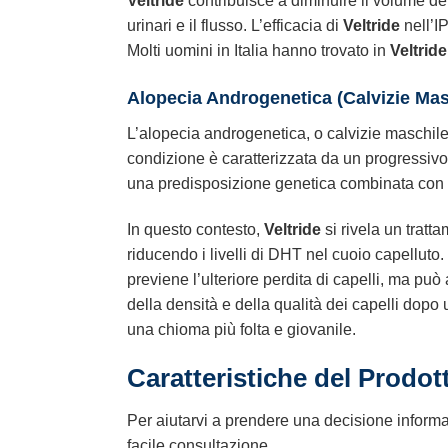
Veltride
contribuisce a diminuire il volume del
urinari e il flusso. L’efficacia di
Veltride
nell’I
Molti uomini in Italia hanno trovato in
Veltride
Alopecia Androgenetica (Calvizie Mas
L’alopecia androgenetica, o calvizie maschile, 
condizione è caratterizzata da un progressivo 
una predisposizione genetica combinata con l’a
In questo contesto,
Veltride
si rivela un trat
riducendo i livelli di DHT nel cuoio capelluto. 
previene l’ulteriore perdita di capelli, ma può 
della densità e della qualità dei capelli dopo
una chioma più folta e giovanile.
Caratteristiche del Prodot
Per aiutarvi a prendere una decisione infor
facile consultazione.