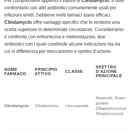
Per comprendere appieno il valore di
Clindamycin
, è utile
confrontarlo con altri antibiotici comunemente usati per
infezioni simili. Sebbene molti farmaci siano efficaci,
Clindamycin
offre vantaggi specifici che lo rendono una
scelta superiore in determinate circostanze. Consideriamo
il confronto con eritromicina e metronidazolo, due
antibiotici con i quali condivide alcune indicazioni ma da
cui si differenzia per meccanismo e spettro d’azione.
SPETTRO
NOME
PRINCIPIO
CLASSE
D’AZIONE
FARMACO
ATTIVO
PRINCIPALE
Anaerobi, Gram-
positivi
Clindamycin
Clindamicina
Lincosamide
(Staphylococcus,
Streptococcus)