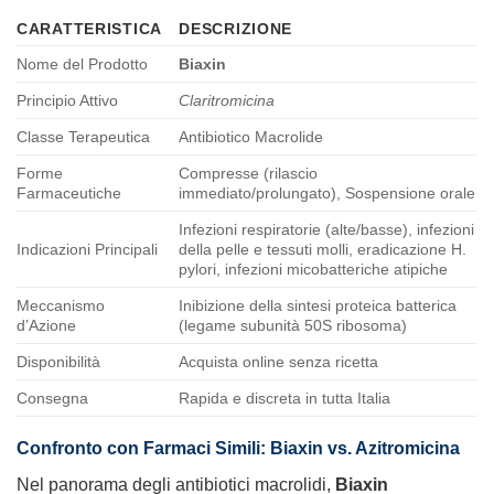
CARATTERISTICA
DESCRIZIONE
Nome del Prodotto
Biaxin
Principio Attivo
Claritromicina
Classe Terapeutica
Antibiotico Macrolide
Forme
Compresse (rilascio
Farmaceutiche
immediato/prolungato), Sospensione orale
Infezioni respiratorie (alte/basse), infezioni
Indicazioni Principali
della pelle e tessuti molli, eradicazione H.
pylori, infezioni micobatteriche atipiche
Meccanismo
Inibizione della sintesi proteica batterica
d’Azione
(legame subunità 50S ribosoma)
Disponibilità
Acquista online senza ricetta
Consegna
Rapida e discreta in tutta Italia
Confronto con Farmaci Simili: Biaxin vs. Azitromicina
Nel panorama degli antibiotici macrolidi,
Biaxin