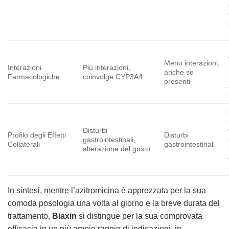
Meno interazioni,
Interazioni
Più interazioni,
anche se
Farmacologiche
coinvolge CYP3A4
presenti
Disturbi
Profilo degli Effetti
Disturbi
gastrointestinali,
Collaterali
gastrointestinali
alterazione del gusto
In sintesi, mentre l’azitromicina è apprezzata per la sua
comoda posologia una volta al giorno e la breve durata del
trattamento,
Biaxin
si distingue per la sua comprovata
efficacia in un più ampio raggio di indicazioni, in