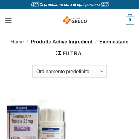
Salta
🇮🇹 Ci prendiamo cura di ogni persona 🇮🇹
ai
contenuti
0
Home
/
Prodotto Active Ingredient
/
Exemestane
FILTRA