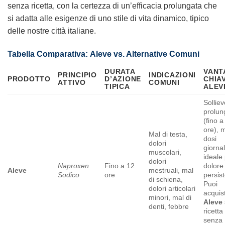
senza ricetta, con la certezza di un’efficacia prolungata che
si adatta alle esigenze di uno stile di vita dinamico, tipico
delle nostre città italiane.
Tabella Comparativa:
Aleve
vs. Alternative Comuni
DURATA
VANT
PRINCIPIO
INDICAZIONI
PRODOTTO
D’AZIONE
CHIAV
ATTIVO
COMUNI
TIPICA
ALEV
Sollie
prolun
(fino a
ore), 
Mal di testa,
dosi
dolori
giornal
muscolari,
ideale
dolori
Naproxen
Fino a 12
dolore
Aleve
mestruali, mal
Sodico
ore
persis
di schiena,
Puoi
dolori articolari
acquis
minori, mal di
Aleve
denti, febbre
ricetta
senza