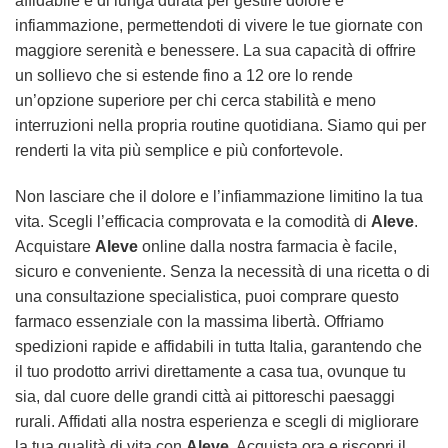
affidabile e di lunga durata per gestire dolore e
infiammazione, permettendoti di vivere le tue giornate con
maggiore serenità e benessere. La sua capacità di offrire
un sollievo che si estende fino a 12 ore lo rende
un’opzione superiore per chi cerca stabilità e meno
interruzioni nella propria routine quotidiana. Siamo qui per
renderti la vita più semplice e più confortevole.
Non lasciare che il dolore e l’infiammazione limitino la tua
vita. Scegli l’efficacia comprovata e la comodità di
Aleve
.
Acquistare
Aleve
online dalla nostra farmacia è facile,
sicuro e conveniente. Senza la necessità di una ricetta o di
una consultazione specialistica, puoi comprare questo
farmaco essenziale con la massima libertà. Offriamo
spedizioni rapide e affidabili in tutta Italia, garantendo che
il tuo prodotto arrivi direttamente a casa tua, ovunque tu
sia, dal cuore delle grandi città ai pittoreschi paesaggi
rurali. Affidati alla nostra esperienza e scegli di migliorare
la tua qualità di vita con
Aleve
. Acquista ora e riscopri il