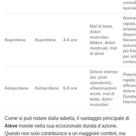
consul
special
Azion
rapida
Mal di testa,
ampia
dolori
disponi
muscolari,
Ibuprofene
Ibuprofene
4-6 ore
Necess
febbre, dolori
assunz
mestruali, mal
più fre
di denti
per sol
contin
Dolore intenso
Potent
(es. post-
rapido
operatorio),
effica
Ketoprofene
Ketoprofene
6-8 ore
infiammazioni
dolore
acute, mal di
Durat
testa, dolori
interm
muscolari
Come si può notare dalla tabella, il vantaggio principale di
Aleve
risiede nella sua eccezionale durata d’azione.
Questo non solo contribuisce a un maggiore comfort, ma