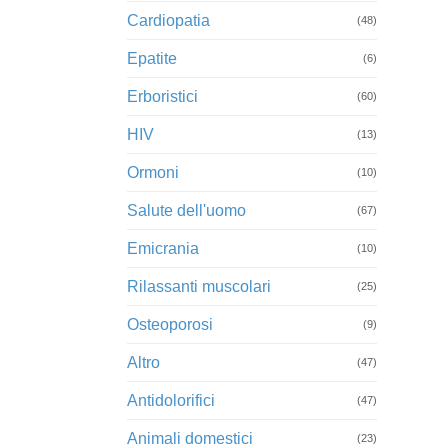
Cardiopatia
(48)
Epatite
(6)
Erboristici
(60)
HIV
(13)
Ormoni
(10)
Salute dell'uomo
(67)
Emicrania
(10)
Rilassanti muscolari
(25)
Osteoporosi
(9)
Altro
(47)
Antidolorifici
(47)
Animali domestici
(23)