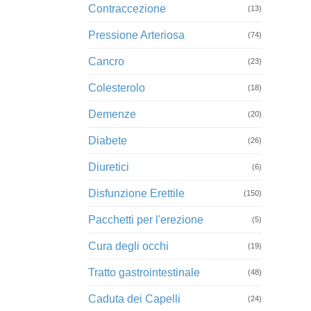
Contraccezione
(13)
Pressione Arteriosa
(74)
Cancro
(23)
Colesterolo
(18)
Demenze
(20)
Diabete
(26)
Diuretici
(6)
Disfunzione Erettile
(150)
Pacchetti per l'erezione
(5)
Cura degli occhi
(19)
Tratto gastrointestinale
(48)
Caduta dei Capelli
(24)