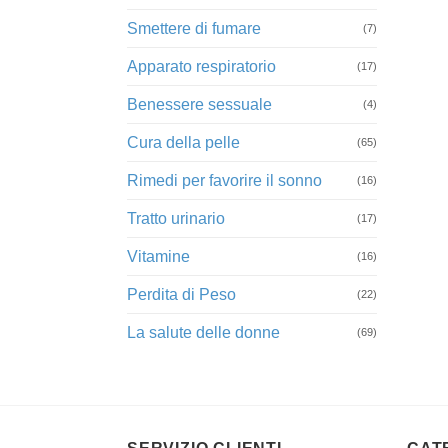
Smettere di fumare
(7)
Apparato respiratorio
(17)
Benessere sessuale
(4)
Cura della pelle
(65)
Rimedi per favorire il sonno
(16)
Tratto urinario
(17)
Vitamine
(16)
Perdita di Peso
(22)
La salute delle donne
(69)