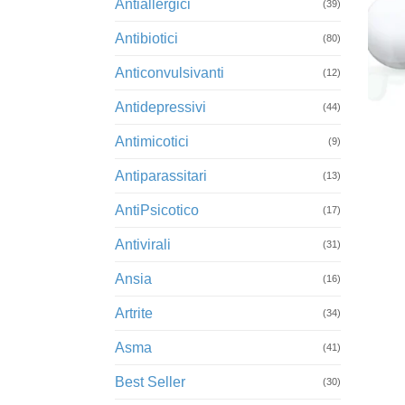
Antiallergici
(39)
Antibiotici
(80)
Anticonvulsivanti
(12)
Antidepressivi
+
(44)
Antimicotici
(9)
Antiparassitari
(13)
AntiPsicotico
(17)
Antivirali
(31)
Ansia
(16)
Artrite
(34)
Asma
(41)
Best Seller
(30)