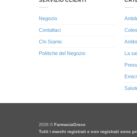
SERVIZIO CLIENTI
CAT
Negozio
Antid
Contattaci
Coles
Chi Siamo
Antibi
Politiche del Negozio
La sa
Press
Emicr
Salut
2026 ©
FarmaciaGreco
Tutti i marchi registrati e non registrati sono 