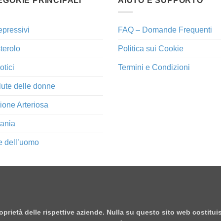
EGORIE PRINCIPALI
AIUTO E SUPPORTO
epressivi
FAQ – Domande Frequenti
terolo
Politica sui Cookie
otici
Termini e Condizioni
lute delle donne
ione Arteriosa
ania
e dell’uomo
proprietà delle rispettive aziende. Nulla su questo sito web costitu