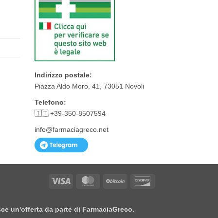
Indirizzo postale:
Piazza Aldo Moro, 41, 73051 Novoli
Telefono:
🇮🇹 +39-350-8507594
info@farmaciagreco.net
Visa
MasterCard
BitCoin
Discover
isce un'offerta da parte di FarmaciaGreco.