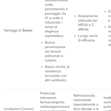
biodisponibilità
orale,
permettendo il
E
passaggio da
Ampiamente
c
IV a orale e
utilizzata per
e
riducendo i
MRSA e C.
tempi di
N
difficile.
Vantaggi di
Zyvox
degenza
n
ospedaliera.
Lunga storia
c
di efficacia.
v
Buona
d
penetrazione
nei tessuti
polmonari e
cutanei.
Basso rischio di
resistenza
incrociata con
altri antibiotici.
Potenziali
Nefrotossicità,
interazioni
Inat
ototossicità
farmacologiche,
surf
(specialmente a
mielosoppressione
polm
Limitazioni Comuni
dosi elevate o in
(uso prolungato),
usab