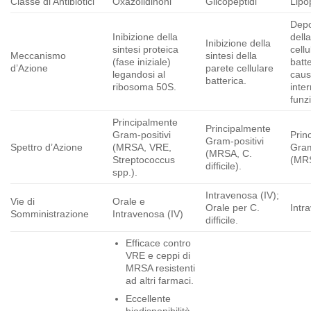
Classe di Antibiotici
Oxazolidinoni
Glicopeptidi
Lipop
Depo
Inibizione della
dell
Inibizione della
sintesi proteica
cellu
Meccanismo
sintesi della
(fase iniziale)
batte
d’Azione
parete cellulare
legandosi al
cau
batterica.
ribosoma 50S.
inte
funzi
Principalmente
Principalmente
Gram-positivi
Prin
Gram-positivi
Spettro d’Azione
(MRSA, VRE,
Gram
(MRSA, C.
Streptococcus
(MR
difficile).
spp.).
Intravenosa (IV);
Vie di
Orale e
Orale per C.
Intr
Somministrazione
Intravenosa (IV)
difficile.
Efficace contro
VRE e ceppi di
MRSA resistenti
ad altri farmaci.
Eccellente