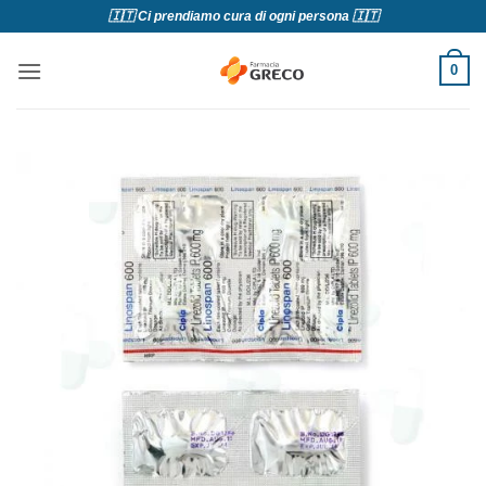
Salta
🇮🇹 Ci prendiamo cura di ogni persona 🇮🇹
ai
contenuti
0