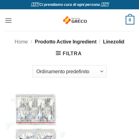
Salta
🇮🇹 Ci prendiamo cura di ogni persona 🇮🇹
ai
contenuti
0
Home
/
Prodotto Active Ingredient
/
Linezolid
FILTRA