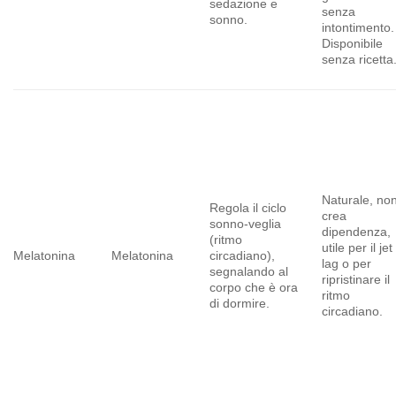
sedazione e
senza
sonno.
intontimento.
Disponibile
senza ricetta
Naturale, no
Regola il ciclo
crea
sonno-veglia
dipendenza,
(ritmo
utile per il jet
Melatonina
Melatonina
circadiano),
lag o per
segnalando al
ripristinare il
corpo che è ora
ritmo
di dormire.
circadiano.