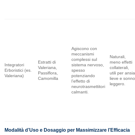
Agiscono con
meccanismi
Naturali,
complessi sul
Estratti di
meno effetti
Integratori
sistema nervoso,
Valeriana,
collaterali,
Erboristici (es.
spesso
Passiflora,
utili per ansi
Valeriana)
potenziando
Camomilla
lieve e sonn
l’effetto di
leggero.
neurotrasmettitori
calmanti.
Modalità d’Uso e Dosaggio per Massimizzare l’Efficacia