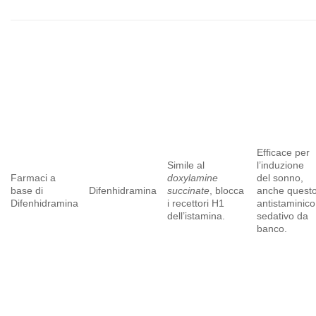
Efficace per
Simile al
l’induzione
Farmaci a
doxylamine
del sonno,
base di
Difenhidramina
succinate
, blocca
anche quest
Difenhidramina
i recettori H1
antistaminico
dell’istamina.
sedativo da
banco.