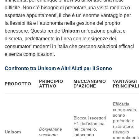
difficile. Non c’è bisogno di prenotare una visita medica o
aspettare appuntamenti, il che è un enorme vantaggio per
la flessibilità e l’autonomia nella gestione del proprio
benessere. Questo rende
Unisom
un’opzione pratica e
discreta, perfettamente in linea con le esigenze dei
consumatori moderni in Italia che cercano soluzioni efficaci
e senza complicazioni.
Confronto tra
Unisom
e Altri Aiuti per il Sonno
PRINCIPIO
MECCANISMO
VANTAGGI
PRODOTTO
ATTIVO
D’AZIONE
PRINCIPAL
Efficacia
comprovata,
sonno
Blocca i recettori
profondo e
H1 dell’istamina
ristoratore,
Doxylamine
nel cervello,
Unisom
risveglio
succinate
inducendo
generalment