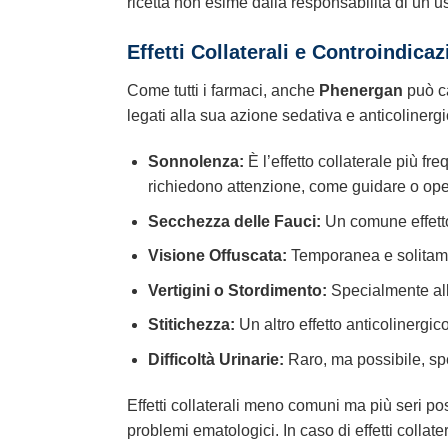
ricetta non esime dalla responsabilità di un 
Effetti Collaterali e Controindicaz
Come tutti i farmaci, anche
Phenergan
può ca
legati alla sua azione sedativa e anticolinergi
Sonnolenza:
È l’effetto collaterale più f
richiedono attenzione, come guidare o ope
Secchezza delle Fauci:
Un comune effetto
Visione Offuscata:
Temporanea e solitame
Vertigini o Stordimento:
Specialmente all’
Stitichezza:
Un altro effetto anticolinergico
Difficoltà Urinarie:
Raro, ma possibile, spe
Effetti collaterali meno comuni ma più seri po
problemi ematologici. In caso di effetti collate