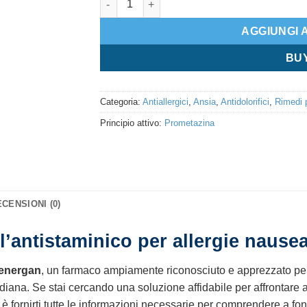
AGGIUNGI 
BU
Categoria:
Antiallergici
,
Ansia
,
Antidolorifici
,
Rimedi p
Principio attivo:
Prometazina
CENSIONI (0)
’antistaminico per allergie nause
energan
, un farmaco ampiamente riconosciuto e apprezzato per 
idiana. Se stai cercando una soluzione affidabile per affrontare
vo è fornirti tutte le informazioni necessarie per comprendere a fo