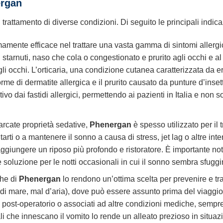
ergan
trattamento di diverse condizioni. Di seguito le principali indicaz
amente efficace nel trattare una vasta gamma di sintomi allergici
 starnuti, naso che cola o congestionato e prurito agli occhi e al
 agli occhi. L’orticaria, una condizione cutanea caratterizzata da
me di dermatite allergica e il prurito causato da punture d’insett
tivo dai fastidi allergici, permettendo ai pazienti in Italia e non 
rcate proprietà sedative,
Phenergan
è spesso utilizzato per il
arti o a mantenere il sonno a causa di stress, jet lag o altre int
aggiungere un riposo più profondo e ristoratore. È importante no
soluzione per le notti occasionali in cui il sonno sembra sfuggi
che di
Phenergan
lo rendono un’ottima scelta per prevenire e tr
l di mare, mal d’aria), dove può essere assunto prima del viaggi
 post-operatorio o associati ad altre condizioni mediche, sempre 
li che innescano il vomito lo rende un alleato prezioso in situazi