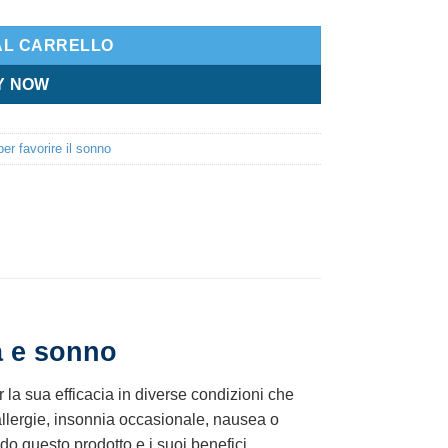
AL CARRELLO
Y NOW
er favorire il sonno
a e sonno
la sua efficacia in diverse condizioni che
 allergie, insonnia occasionale, nausea o
ndo questo prodotto e i suoi benefici,