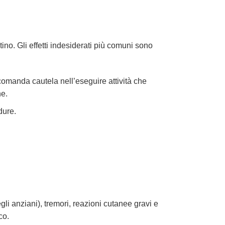
tino. Gli effetti indesiderati più comuni sono
ccomanda cautela nell’eseguire attività che
ne.
dure.
li anziani), tremori, reazioni cutanee gravi e
co.