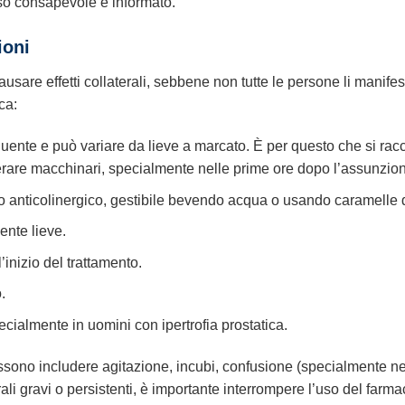
uso consapevole e informato.
ioni
usare effetti collaterali, sebbene non tutte le persone li manifes
ca:
requente e può variare da lieve a marcato. È per questo che si ra
rare macchinari, specialmente nelle prime ore dopo l’assunzio
 anticolinergico, gestibile bevendo acqua o usando caramelle 
nte lieve.
inizio del trattamento.
.
cialmente in uomini con ipertrofia prostatica.
ssono includere agitazione, incubi, confusione (specialmente neg
rali gravi o persistenti, è importante interrompere l’uso del farma