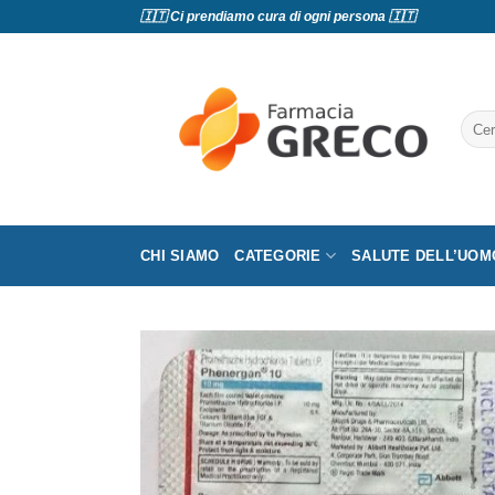
Salta
🇮🇹 Ci prendiamo cura di ogni persona 🇮🇹
ai
contenuti
Cerc
CHI SIAMO
CATEGORIE
SALUTE DELL’UOM