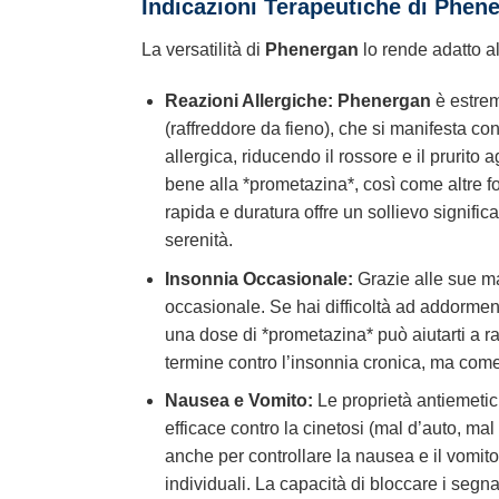
Indicazioni Terapeutiche di Phen
La versatilità di
Phenergan
lo rende adatto al 
Reazioni Allergiche:
Phenergan
è estrem
(raffreddore da fieno), che si manifesta con
allergica, riducendo il rossore e il prurito
bene alla *prometazina*, così come altre for
rapida e duratura offre un sollievo significa
serenità.
Insonnia Occasionale:
Grazie alle sue ma
occasionale. Se hai difficoltà ad addorment
una dose di *prometazina* può aiutarti a r
termine contro l’insonnia cronica, ma come 
Nausea e Vomito:
Le proprietà antiemeti
efficace contro la cinetosi (mal d’auto, ma
anche per controllare la nausea e il vomito
individuali. La capacità di bloccare i segna