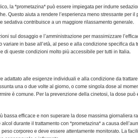
co, la *prometazina* può essere impiegata per indurre sedazione
che. Questo aiuta a rendere l’esperienza meno stressante per il pa
e sedativa contribuisce a un maggiore rilassamento generale.
ioni sul dosaggio e l’amministrazione per massimizzare l’efficac
o variare in base all’età, al peso e alla condizione specifica da 
 di queste condizioni molto più accessibile per tutti in Italia.
adattato alle esigenze individuali e alla condizione da trattare.
sunta una o due volte al giorno, o come singola dose al momento d
rmire è comune. Per la prevenzione della cinetosi, la dose può 
più bassa efficace e non superare la dose massima giornaliera 
col durante il trattamento con *prometazina* a causa dell’aument
peso corporeo e deve essere attentamente monitorato. La facili