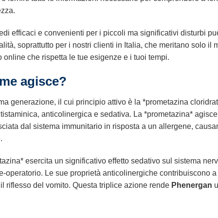
ezza.
di efficaci e convenienti per i piccoli ma significativi disturbi 
tà, soprattutto per i nostri clienti in Italia, che meritano solo i
 online che rispetta le tue esigenze e i tuoi tempi.
ome agisce?
a generazione, il cui principio attivo è la *prometazina cloridr
istaminica, anticolinergica e sedativa. La *prometazina* agisce 
ciata dal sistema immunitario in risposta a un allergene, causand
.
tazina* esercita un significativo effetto sedativo sul sistema ner
-operatorio. Le sue proprietà anticolinergiche contribuiscono a 
 il riflesso del vomito. Questa triplice azione rende
Phenergan
u