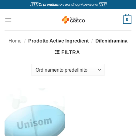
Salta
🇮🇹 Ci prendiamo cura di ogni persona 🇮🇹
ai
contenuti
0
Home
/
Prodotto Active Ingredient
/
Difenidramina
FILTRA