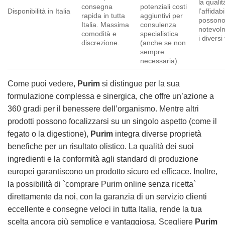
la qualit
consegna
potenziali costi
Disponibilità in Italia
l’affidabi
rapida in tutta
aggiuntivi per
possono
Italia. Massima
consulenza
notevol
comodità e
specialistica
i diversi 
discrezione.
(anche se non
sempre
necessaria).
Come puoi vedere,
Purim
si distingue per la sua
formulazione complessa e sinergica, che offre un’azione a
360 gradi per il benessere dell’organismo. Mentre altri
prodotti possono focalizzarsi su un singolo aspetto (come il
fegato o la digestione),
Purim
integra diverse proprietà
benefiche per un risultato olistico. La qualità dei suoi
ingredienti e la conformità agli standard di produzione
europei garantiscono un prodotto sicuro ed efficace. Inoltre,
la possibilità di `comprare Purim online senza ricetta`
direttamente da noi, con la garanzia di un servizio clienti
eccellente e consegne veloci in tutta Italia, rende la tua
scelta ancora più semplice e vantaggiosa. Scegliere
Purim