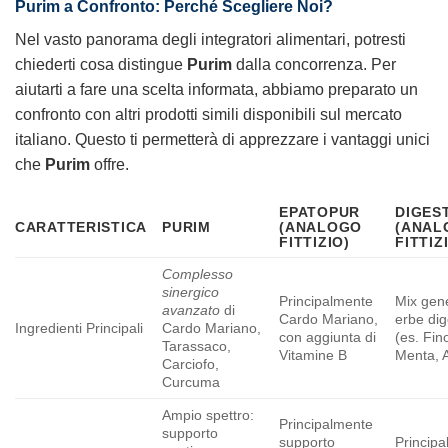
Purim
a Confronto: Perché Scegliere Noi?
Nel vasto panorama degli integratori alimentari, potresti
chiederti cosa distingue
Purim
dalla concorrenza. Per
aiutarti a fare una scelta informata, abbiamo preparato un
confronto con altri prodotti simili disponibili sul mercato
italiano. Questo ti permetterà di apprezzare i vantaggi unici
che
Purim
offre.
EPATOPUR
DIGES
CARATTERISTICA
PURIM
(ANALOGO
(ANAL
FITTIZIO)
FITTIZ
Complesso
sinergico
Principalmente
Mix gene
avanzato
di
Cardo Mariano,
erbe dig
Ingredienti Principali
Cardo Mariano,
con aggiunta di
(es. Fin
Tarassaco,
Vitamine B
Menta, 
Carciofo,
Curcuma
Ampio spettro:
Principalmente
supporto
supporto
Princip