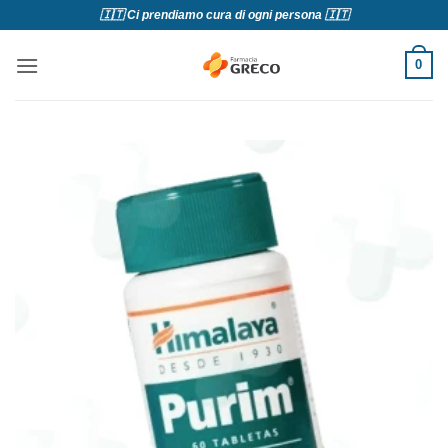
Salta
🇮🇹 Ci prendiamo cura di ogni persona 🇮🇹
ai
contenuti
0