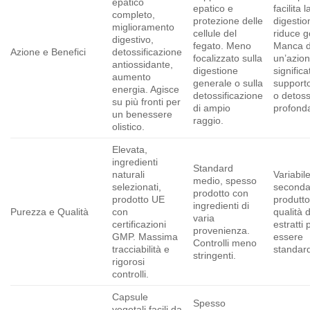
epatico
epatico e
facilita l
completo,
protezione delle
digestio
miglioramento
cellule del
riduce g
digestivo,
fegato. Meno
Manca d
Azione e Benefici
detossificazione
focalizzato sulla
un’azio
antiossidante,
digestione
significa
aumento
generale o sulla
support
energia. Agisce
detossificazione
o detoss
su più fronti per
di ampio
profond
un benessere
raggio.
olistico.
Elevata,
ingredienti
Standard
naturali
Variabile
medio, spesso
selezionati,
seconda
prodotto con
prodotto UE
produtto
ingredienti di
Purezza e Qualità
con
qualità d
varia
certificazioni
estratti
provenienza.
GMP. Massima
essere
Controlli meno
tracciabilità e
standard
stringenti.
rigorosi
controlli.
Capsule
Spesso
vegetali facili da