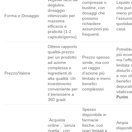
compresse o
Liquido 
deglutire,
bustine, con
che può
dosaggio
dosaggi che
meno pr
Forma e Dosaggio
ottimizzato per
possono
l’assunz
massima
richiedere
quotidia
efficacia e
assunzioni più
casa.
praticità (1-2
frequenti.
capsule/giorno).
Ottimo rapporto
Potrebb
qualità-prezzo
più eco
per un prodotto
Prezzo spesso
ma l’eff
ad azione
simile, ma con
limitata 
complessa e
un raggio
disturbi 
Prezzo/Valore
ingredienti di
d’azione più
e non off
alta qualità. Un
limitato e meno
benefici
investimento
benefici
depurati
conveniente per
complessivi.
vitalizza
il benessere a
Purim
.
360 gradi.
Spesso
disponibile in
`Acquista
farmacie
Ampia
online`, `senza
fisiche, con
disponib
ricetta`, con
orari limitati e