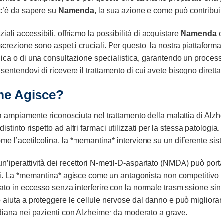
 c’è da sapere su
Namenda
, la sua azione e come può contribuir
ali accessibili, offriamo la possibilità di acquistare
Namenda
c
discrezione sono aspetti cruciali. Per questo, la nostra piattaform
ica o di una consultazione specialistica, garantendo un process
onsentendovi di ricevere il trattamento di cui avete bisogno diret
e Agisce?
a ampiamente riconosciuta nel trattamento della malattia di Alzhe
stinto rispetto ad altri farmaci utilizzati per la stessa patologia
come l’acetilcolina, la *memantina* interviene su un differente si
 un’iperattività dei recettori N-metil-D-aspartato (NMDA) può port
ni. La *memantina* agisce come un antagonista non competitivo
to in eccesso senza interferire con la normale trasmissione sin
uta a proteggere le cellule nervose dal danno e può migliorare
otidiana nei pazienti con Alzheimer da moderato a grave.