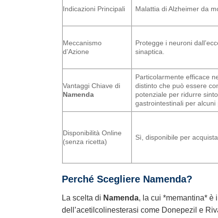
Indicazioni Principali
Malattia di Alzheimer da 
Meccanismo
Protegge i neuroni dall’ec
d’Azione
sinaptica.
Particolarmente efficace n
Vantaggi Chiave di
distinto che può essere com
Namenda
potenziale per ridurre sinto
gastrointestinali per alcuni 
Disponibilità Online
Sì, disponibile per acquist
(senza ricetta)
Perché Scegliere
Namenda
?
La scelta di
Namenda
, la cui *memantina* è i
dell’acetilcolinesterasi come Donepezil e Ri