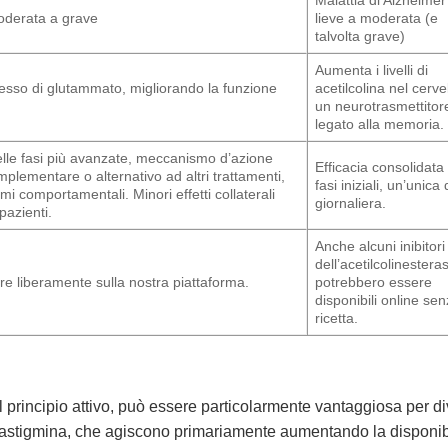
moderata a grave
lieve a moderata (e
talvolta grave)
Aumenta i livelli di
cesso di glutammato, migliorando la funzione
acetilcolina nel cervel
un neurotrasmettitor
legato alla memoria.
elle fasi più avanzate, meccanismo d’azione
Efficacia consolidata
plementare o alternativo ad altri trattamenti,
fasi iniziali, un’unica
mi comportamentali. Minori effetti collaterali
giornaliera.
pazienti.
Anche alcuni inibitori
dell’acetilcolinesteras
are liberamente sulla nostra piattaforma.
potrebbero essere
disponibili online se
ricetta.
l principio attivo, può essere particolarmente vantaggiosa per div
vastigmina, che agiscono primariamente aumentando la disponibil