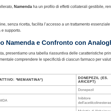
llerato,
Namenda
ha un profilo di effetti collaterali gestibile,
e, senza ricetta, facilita l’accesso a un trattamento essenziale 
à e supporto.
co
Namenda
e Confronto con Analog
a, presentiamo una tabella riassuntiva delle caratteristiche prin
damentale comprendere le specificità di ciascun farmaco per valu
DONEPEZIL (ES.
 ATTIVO: *MEMANTINA*)
ARICEPT)
Donepezil
Inibitore
 NMDA
dell’acetilcolinesteras
Malattia di Alzheimer