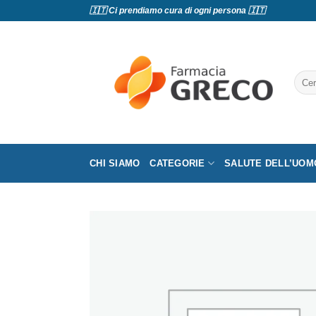
Salta
🇮🇹 Ci prendiamo cura di ogni persona 🇮🇹
ai
contenuti
Cerc
CHI SIAMO
CATEGORIE
SALUTE DELL’UOM