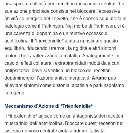
una spiccata affinità per i recettori muscarinici centrali. La
sua azione principale consiste nel bloccare l’eccessiva
attività colinergica nel cervello, che è spesso squilibrata in
patologie come il Parkinson. Nel morbo di Parkinson, vi è
una carenza di dopamina e un relativo eccesso di
acetilcolina. Il *triexifenidile* aiuta a ripristinare questo
equilibrio, riducendo i tremori, la rigidità e altri sintomi
motori che caratterizzano la malattia. Analogamente, in
caso di effetti collaterali extrapiramidali indotti da alcuni
antipsicotici, dove si verifica un blocco dei recettori
dopaminergici, l’azione anticolinergica di
Artane
può
alleviare sintomi come distonia, acatisia e parkinsonismo
iatrogeno.
Meccanismo d’Azione di *Triexifenidile*
Il *triexifenidile* agisce come un antagonista dei recettori
muscarinici dell’acetilcolina. Bloccare questi recettori nel
sistema nervoso centrale aiuta a ridurre l’attività