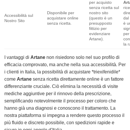
per acquisto
Art
senza ricetta sul
rice
Disponibile per
nostro sito
dir
Accessibilità sul
acquistare online
(questo è un
dal
Nostro Sito
senza ricetta.
presupposto
è u
fittizio per
sign
evidenziare
per
Artane).
con
la r
I vantaggi di
Artane
non risiedono solo nel suo profilo di
efficacia comprovato, ma anche nella sua accessibilità. Per
i clienti in Italia, la possibilità di acquistare *triexifenidile*
come
Artane
senza ricetta direttamente online è un fattore
differenziante cruciale. Ciò elimina la necessità di visite
mediche aggiuntive per il rinnovo della prescrizione,
semplificando notevolmente il processo per coloro che
hanno già una diagnosi e conoscono il trattamento. La
nostra piattaforma si impegna a rendere questo processo il
più fluido e discreto possibile, con spedizioni rapide e
sicure in ogni angolo d’Italia.