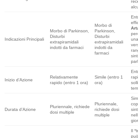
rec
alcu
Ent
eff
Morbo di
Art
Morbo di Parkinson,
Parkinson,
per
Disturbi
Disturbi
Indicazioni Principali
una
extrapiramidali
extrapiramidali
vers
indotti da farmaci
indotti da
ran
farmaci
sin
par
Ent
Relativamente
Simile (entro 1
rap
Inizio d’Azione
rapido (entro 1 ora)
ora)
sol
tem
Sim
Pluriennale,
cop
Pluriennale, richiede
Durata d’Azione
richiede dosi
sin
dosi multiple
multiple
nel
gio
Il *
può