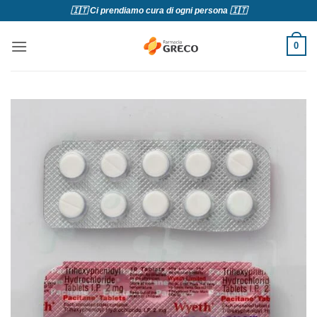
Salta
🇮🇹 Ci prendiamo cura di ogni persona 🇮🇹
ai
contenuti
0