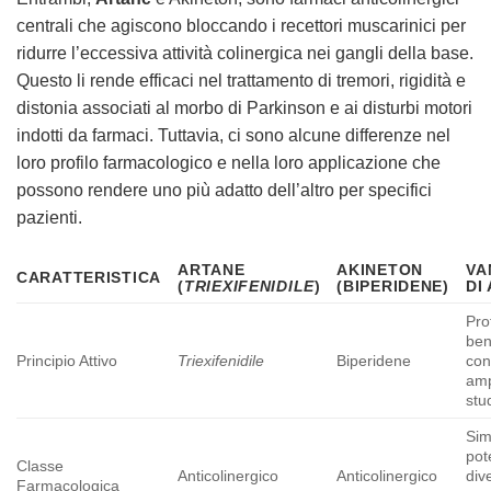
centrali che agiscono bloccando i recettori muscarinici per
ridurre l’eccessiva attività colinergica nei gangli della base.
Questo li rende efficaci nel trattamento di tremori, rigidità e
distonia associati al morbo di Parkinson e ai disturbi motori
indotti da farmaci. Tuttavia, ci sono alcune differenze nel
loro profilo farmacologico e nella loro applicazione che
possono rendere uno più adatto dell’altro per specifici
pazienti.
ARTANE
AKINETON
VA
CARATTERISTICA
(
TRIEXIFENIDILE
)
(BIPERIDENE)
DI
Pro
be
Principio Attivo
Triexifenidile
Biperidene
con
am
stu
Sim
pot
Classe
Anticolinergico
Anticolinergico
div
Farmacologica