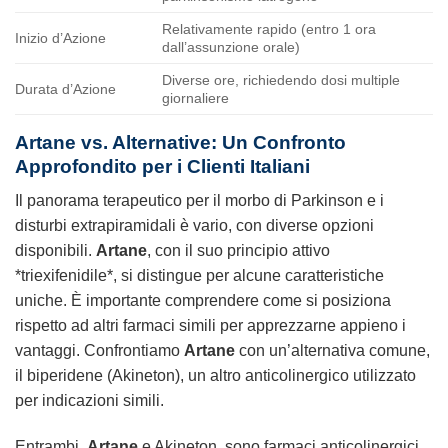
Relativamente rapido (entro 1 ora
Inizio d’Azione
dall’assunzione orale)
Diverse ore, richiedendo dosi multiple
Durata d’Azione
giornaliere
Artane vs. Alternative: Un Confronto
Approfondito per i Clienti Italiani
Il panorama terapeutico per il morbo di Parkinson e i
disturbi extrapiramidali è vario, con diverse opzioni
disponibili.
Artane
, con il suo principio attivo
*triexifenidile*, si distingue per alcune caratteristiche
uniche. È importante comprendere come si posiziona
rispetto ad altri farmaci simili per apprezzarne appieno i
vantaggi. Confrontiamo
Artane
con un’alternativa comune,
il biperidene (Akineton), un altro anticolinergico utilizzato
per indicazioni simili.
Entrambi,
Artane
e Akineton, sono farmaci anticolinergici