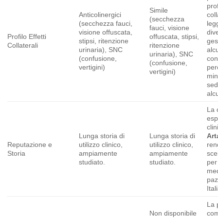
prof
Simile
Anticolinergici
coll
(secchezza
(secchezza fauci,
leg
fauci, visione
visione offuscata,
div
Profilo Effetti
offuscata, stipsi,
stipsi, ritenzione
ges
Collaterali
ritenzione
urinaria), SNC
alc
urinaria), SNC
(confusione,
con
(confusione,
vertigini)
per
vertigini)
min
sed
alc
La 
esp
clin
Lunga storia di
Lunga storia di
Art
Reputazione e
utilizzo clinico,
utilizzo clinico,
ren
Storia
ampiamente
ampiamente
sce
studiato.
studiato.
per
med
paz
Ital
La 
Non disponibile
co