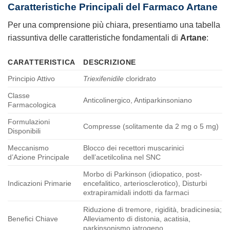
Caratteristiche Principali del Farmaco Artane
Per una comprensione più chiara, presentiamo una tabella
riassuntiva delle caratteristiche fondamentali di
Artane
:
CARATTERISTICA
DESCRIZIONE
Principio Attivo
Triexifenidile
cloridrato
Classe
Anticolinergico, Antiparkinsoniano
Farmacologica
Formulazioni
Compresse (solitamente da 2 mg o 5 mg)
Disponibili
Meccanismo
Blocco dei recettori muscarinici
d’Azione Principale
dell’acetilcolina nel SNC
Morbo di Parkinson (idiopatico, post-
Indicazioni Primarie
encefalitico, arteriosclerotico), Disturbi
extrapiramidali indotti da farmaci
Riduzione di tremore, rigidità, bradicinesia;
Benefici Chiave
Alleviamento di distonia, acatisia,
parkinsonismo iatrogeno