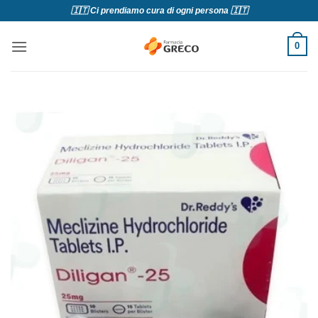
Salta
🇮🇹 Ci prendiamo cura di ogni persona 🇮🇹
ai
contenuti
0