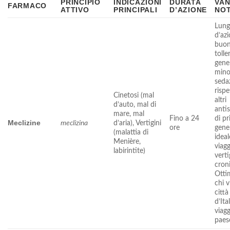
PRINCIPIO
INDICAZIONI
DURATA
VAN
FARMACO
ATTIVO
PRINCIPALI
D’AZIONE
NO
Lung
d’azi
buo
tolle
gene
mino
seda
risp
Cinetosi (mal
altri
d’auto, mal di
anti
mare, mal
Fino a 24
di p
Meclizine
meclizina
d’aria), Vertigini
ore
gene
(malattia di
ideal
Menière,
viagg
labirintite)
verti
cron
Otti
chi v
città
d’Ita
viagg
paes