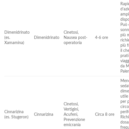
Rapi
d’azi
amp
dispo
Può 
sonn
Dimenidrinato
Cinetosi,
più 
(es.
Dimenidrinato
Nausea post-
4-6 ore
richi
Xamamina)
operatoria
più f
il c
prat
viag
da M
Pale
Men
seda
dime
util
per 
Cinetosi,
circo
Vertigini,
Cinnarizina
perif
Cinnarizina
Acufeni,
Circa 8 ore
(es. Stugeron)
Rich
Prevenzione
dosa
emicrania
freq