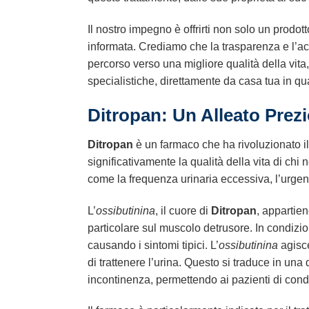
Il nostro impegno è offrirti non solo un prodot
informata. Crediamo che la trasparenza e l’ac
percorso verso una migliore qualità della vit
specialistiche, direttamente da casa tua in qual
Ditropan: Un Alleato Prezi
Ditropan
è un farmaco che ha rivoluzionato il 
significativamente la qualità della vita di chi ne 
come la frequenza urinaria eccessiva, l’urgenz
L’
ossibutinina
, il cuore di
Ditropan
, appartien
particolare sul muscolo detrusore. In condizi
causando i sintomi tipici. L’
ossibutinina
agisce
di trattenere l’urina. Questo si traduce in una
incontinenza, permettendo ai pazienti di condu