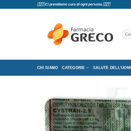
Salta
🇮🇹 Ci prendiamo cura di ogni persona 🇮🇹
ai
contenuti
Cerc
CHI SIAMO
CATEGORIE
SALUTE DELL’UOM