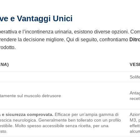
ve e Vantaggi Unici
erattiva e l’incontinenza urinaria, esistono diverse opzioni. Co
prendere la decisione migliore. Qui di seguito, confrontiamo
Ditr
rodotto.
INA
)
VES
Solif
Antag
ettamente sul muscolo detrusore
recet
a e sicurezza comprovata.
Efficace per un’ampia gamma di
Azion
vescica neurologica. Generalmente ben tollerato con un profilo
M3, p
 gestibile. Molto spesso accessibile senza ricetta, per una
effet
sto.
alcun