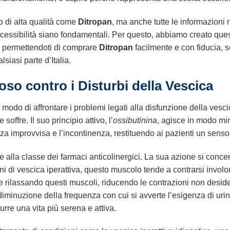
to di alta qualità come
Ditropan
, ma anche tutte le informazioni
cessibilità siano fondamentali. Per questo, abbiamo creato que
a, permettendoti di comprare
Ditropan
facilmente e con fiducia, s
siasi parte d’Italia.
oso contro i Disturbi della Vescica
modo di affrontare i problemi legati alla disfunzione della vesci
soffre. Il suo principio attivo, l’
ossibutinina
, agisce in modo mira
a improvvisa e l’incontinenza, restituendo ai pazienti un senso d
e alla classe dei farmaci anticolinergici. La sua azione si concen
oni di vescica iperattiva, questo muscolo tende a contrarsi invo
 rilassando questi muscoli, riducendo le contrazioni non desid
 diminuzione della frequenza con cui si avverte l’esigenza di uri
rre una vita più serena e attiva.