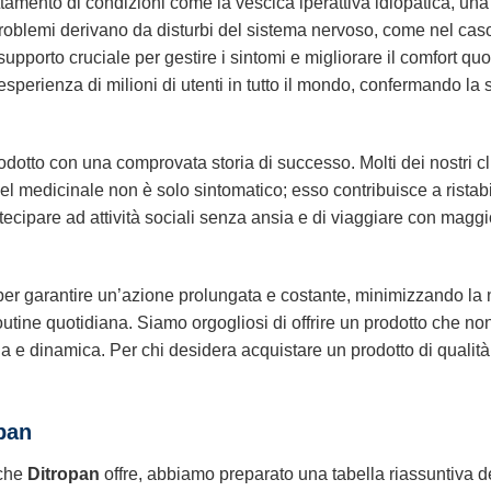
attamento di condizioni come la vescica iperattiva idiopatica, una 
roblemi derivano da disturbi del sistema nervoso, come nel caso 
supporto cruciale per gestire i sintomi e migliorare il comfort quo
esperienza di milioni di utenti in tutto il mondo, confermando la
odotto con una comprovata storia di successo. Molti dei nostri cl
o del medicinale non è solo sintomatico; esso contribuisce a ristab
tecipare ad attività sociali senza ansia e di viaggiare con maggio
per garantire un’azione prolungata e costante, minimizzando la 
outine quotidiana. Siamo orgogliosi di offrire un prodotto che n
na e dinamica. Per chi desidera acquistare un prodotto di qualit
opan
 che
Ditropan
offre, abbiamo preparato una tabella riassuntiva d