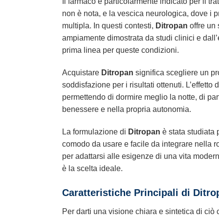
Il farmaco è particolarmente indicato per il tr
non è nota, e la vescica neurologica, dove i p
multipla. In questi contesti,
Ditropan
offre un 
ampiamente dimostrata da studi clinici e dall’
prima linea per queste condizioni.
Acquistare
Ditropan
significa scegliere un pr
soddisfazione per i risultati ottenuti. L’effett
permettendo di dormire meglio la notte, di par
benessere e nella propria autonomia.
La formulazione di
Ditropan
è stata studiata 
comodo da usare e facile da integrare nella r
per adattarsi alle esigenze di una vita moder
è la scelta ideale.
Caratteristiche Principali di Ditr
Per darti una visione chiara e sintetica di ciò