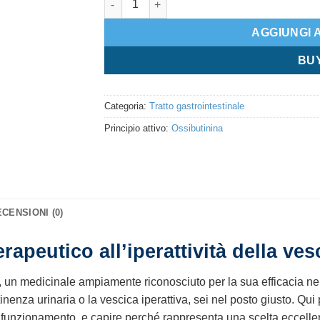
AGGIUNGI 
BU
Categoria:
Tratto gastrointestinale
Principio attivo:
Ossibutinina
CENSIONI (0)
apeutico all’iperattività della ves
, un medicinale ampiamente riconosciuto per la sua efficacia nel 
nenza urinaria o la vescica iperattiva, sei nel posto giusto. Qui 
 funzionamento, e capire perché rappresenta una scelta eccellent