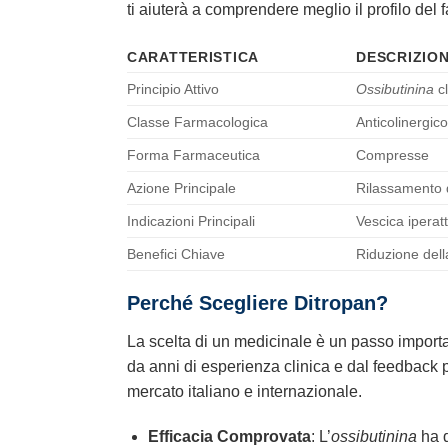
ti aiuterà a comprendere meglio il profilo del 
CARATTERISTICA
DESCRIZIO
Principio Attivo
Ossibutinina
cl
Classe Farmacologica
Anticolinergic
Forma Farmaceutica
Compresse
Azione Principale
Rilassamento d
Indicazioni Principali
Vescica iperatt
Benefici Chiave
Riduzione dell
Perché Scegliere Ditropan?
La scelta di un medicinale è un passo importa
da anni di esperienza clinica e dal feedback p
mercato italiano e internazionale.
Efficacia Comprovata
: L’
ossibutinina
ha d