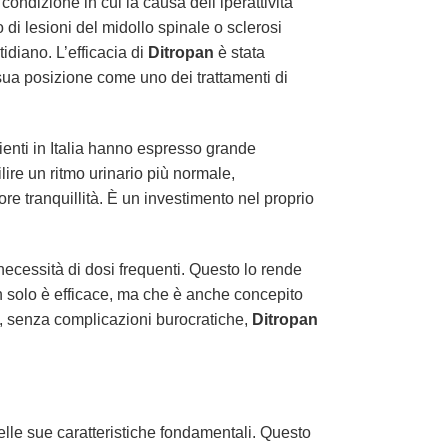
condizione in cui la causa dell’iperattività
di lesioni del midollo spinale o sclerosi
tidiano. L’efficacia di
Ditropan
è stata
 sua posizione come uno dei trattamenti di
ienti in Italia hanno espresso grande
ilire un ritmo urinario più normale,
re tranquillità. È un investimento nel proprio
necessità di dosi frequenti. Questo lo rende
on solo è efficace, ma che è anche concepito
à, senza complicazioni burocratiche,
Ditropan
elle sue caratteristiche fondamentali. Questo