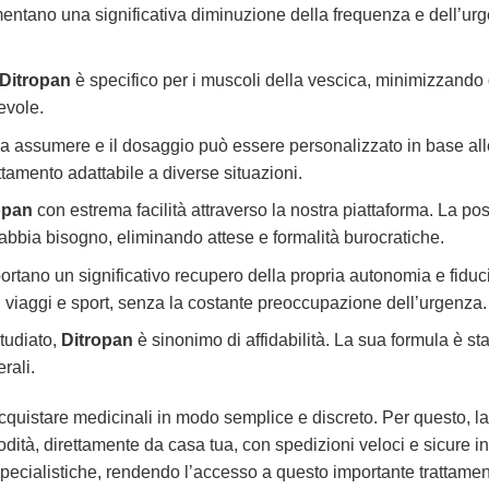
imentano una significativa diminuzione della frequenza e dell’urge
Ditropan
è specifico per i muscoli della vescica, minimizzando gli 
evole.
da assumere e il dosaggio può essere personalizzato in base all
ttamento adattabile a diverse situazioni.
opan
con estrema facilità attraverso la nostra piattaforma. La pos
 abbia bisogno, eliminando attese e formalità burocratiche.
riportano un significativo recupero della propria autonomia e fiduc
li, viaggi e sport, senza la costante preoccupazione dell’urgenza.
tudiato,
Ditropan
è sinonimo di affidabilità. La sua formula è s
erali.
quistare medicinali in modo semplice e discreto. Per questo, la 
tà, direttamente da casa tua, con spedizioni veloci e sicure in 
 specialistiche, rendendo l’accesso a questo importante trattame