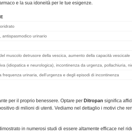
farmaco e la sua idoneità per le tue esigenze.
NE
oridrato
o, antispasmodico urinario
el muscolo detrusore della vescica, aumento della capacità vescicale
iva (idiopatica e neurologica), incontinenza da urgenza, pollachiuria, ni
a frequenza urinaria, dell’urgenza e degli episodi di incontinenza
nte per il proprio benessere. Optare per
Ditropan
significa affi
ositivo di milioni di utenti. Vediamo nel dettaglio i motivi che 
imostrato in numerosi studi di essere altamente efficace nel ridur