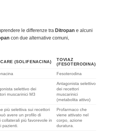
mprendere le differenze tra
Ditropan
e alcuni
opan
con due alternative comuni,
TOVIAZ
ICARE (SOLIFENACINA)
(FESOTERODINA)
enacina
Fesoterodina
Antagonista selettivo
onista selettivo dei
dei recettori
tori muscarinici M3
muscarinici
(metabolita attivo)
e più selettiva sui recettori
Profarmaco che
uò avere un profilo di
viene attivato nel
ti collaterali più favorevole in
corpo, azione
i pazienti.
duratura.