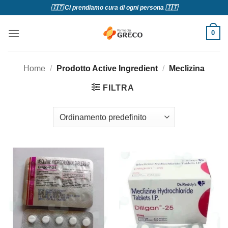
Salta
🇮🇹 Ci prendiamo cura di ogni persona 🇮🇹
ai
contenuti
0
Home
/
Prodotto Active Ingredient
/
Meclizina
FILTRA