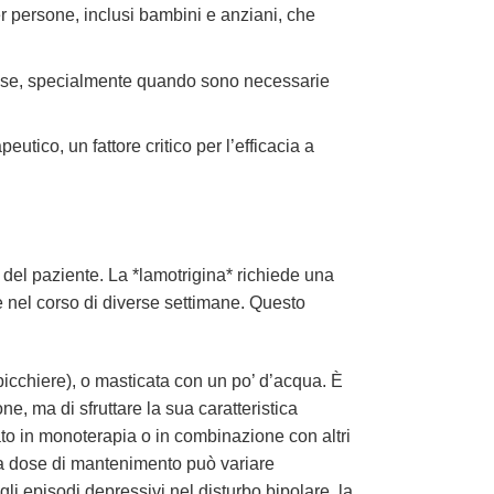
 persone, inclusi bambini e anziani, che
ecise, specialmente quando sono necessarie
tico, un fattore critico per l’efficacia a
à del paziente. La *lamotrigina* richiede una
e nel corso di diverse settimane. Questo
bicchiere), o masticata con un po’ d’acqua. È
e, ma di sfruttare la sua caratteristica
to in monoterapia o in combinazione con altri
, la dose di mantenimento può variare
i episodi depressivi nel disturbo bipolare, la