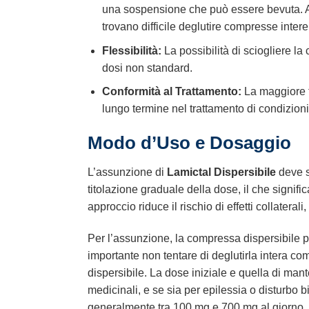
una sospensione che può essere bevuta. Al
trovano difficile deglutire compresse intere
Flessibilità:
La possibilità di sciogliere 
dosi non standard.
Conformità al Trattamento:
La maggiore fa
lungo termine nel trattamento di condizioni
Modo d’Uso e Dosaggio
L’assunzione di
Lamictal Dispersibile
deve se
titolazione graduale della dose, il che signif
approccio riduce il rischio di effetti collateral
Per l’assunzione, la compressa dispersibile p
importante non tentare di deglutirla intera com
dispersibile. La dose iniziale e quella di m
medicinali, e se sia per epilessia o disturbo 
generalmente tra 100 mg e 700 mg al giorno, s