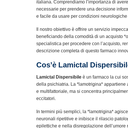
italiana. Comprendiamo l’importanza di avere a
necessarie per prendere una decisione infor
e facile da usare per condizioni neurologiche 
Il nostro obiettivo è offrire un servizio impecc
beneficiando della comodità di un acquisto *o
specialistica per procedere con l’acquisto, rend
descrizione completa di questo farmaco innovati
Cos’è Lamictal Dispersibi
Lamictal Dispersibile
è un farmaco la cui sos
della psichiatria. La *lamotrigina* appartiene
e multifattoriale, ma si concentra principalme
eccitatori.
In termini più semplici, la *lamotrigina* agis
neuronali ripetitive e inibisce il rilascio pat
epilettiche e nella disregolazione dell’umore n