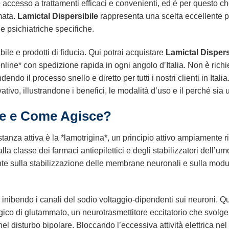
ccesso a trattamenti efficaci e convenienti, ed è per questo che
mata.
Lamictal Dispersibile
rappresenta una scelta eccellente pe
e psichiatriche specifiche.
abile e prodotti di fiducia. Qui potrai acquistare
Lamictal Dispers
nline* con spedizione rapida in ogni angolo d’Italia. Non è rich
endo il processo snello e diretto per tutti i nostri clienti in Ital
vo, illustrandone i benefici, le modalità d’uso e il perché sia un
le e Come Agisce?
tanza attiva è la *lamotrigina*, un principio attivo ampiamente 
 alla classe dei farmaci antiepilettici e degli stabilizzatori del
nte sulla stabilizzazione delle membrane neuronali e sulla modul
ce inibendo i canali del sodio voltaggio-dipendenti sui neuroni. Q
ologico di glutammato, un neurotrasmettitore eccitatorio che svolg
el disturbo bipolare. Bloccando l’eccessiva attività elettrica nel 