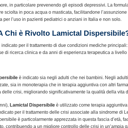
’umore, in particolare prevenendo gli episodi depressivi. La formu
re sciolta in poca acqua o masticata, facilitandone l’assunzione 
per l’uso in pazienti pediatrici o anziani in Italia e non solo.
A Chi è Rivolto Lamictal Dispersibile
indicato per il trattamento di due condizioni mediche principali: 
 di ricerca clinica e da anni di esperienza terapeutica a livell
persibile
è indicato sia negli adulti che nei bambini. Negli adulti, 
zate, sia in monoterapia che in terapia aggiuntiva con altri farmac
 delle crisi, migliorando significativamente la qualità della vita d
nni),
Lamictal Dispersibile
è utilizzato come terapia aggiuntiva p
 indicato per il trattamento delle crisi associate alla sindrome 
persibile è particolarmente apprezzata in questa fascia d’età, fa
busto, contribuendo a un migliore controllo delle crisi in un’ampi