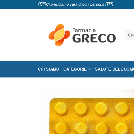
Salta
🇮🇹 Ci prendiamo cura di ogni persona 🇮🇹
ai
contenuti
Cerc
CHI SIAMO
CATEGORIE
SALUTE DELL’UOM