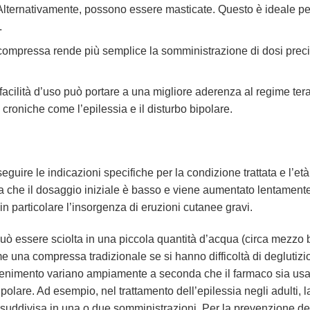
ternativamente, possono essere masticate. Questo è ideale per
.
la compressa rende più semplice la somministrazione di dosi pr
cilità d’uso può portare a una migliore aderenza al regime terapeu
 croniche come l’epilessia e il disturbo bipolare.
guire le indicazioni specifiche per la condizione trattata e l’et
ica che il dosaggio iniziale è basso e viene aumentato lentament
i, in particolare l’insorgenza di eruzioni cutanee gravi.
uò essere sciolta in una piccola quantità d’acqua (circa mezzo 
e una compressa tradizionale se si hanno difficoltà di deglutizion
antenimento variano ampiamente a seconda che il farmaco sia usa
bipolare. Ad esempio, nel trattamento dell’epilessia negli adulti
uddivisa in una o due somministrazioni. Per la prevenzione degl