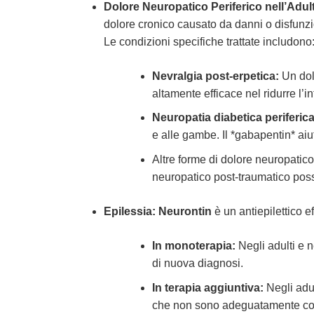
Dolore Neuropatico Periferico nell’Adul
dolore cronico causato da danni o disfunzio
Le condizioni specifiche trattate includono
Nevralgia post-erpetica:
Un dolo
altamente efficace nel ridurre l’i
Neuropatia diabetica periferic
e alle gambe. Il *gabapentin* aiut
Altre forme di dolore neuropatico
neuropatico post-traumatico pos
Epilessia:
Neurontin
è un antiepilettico e
In monoterapia:
Negli adulti e n
di nuova diagnosi.
In terapia aggiuntiva:
Negli adul
che non sono adeguatamente contro