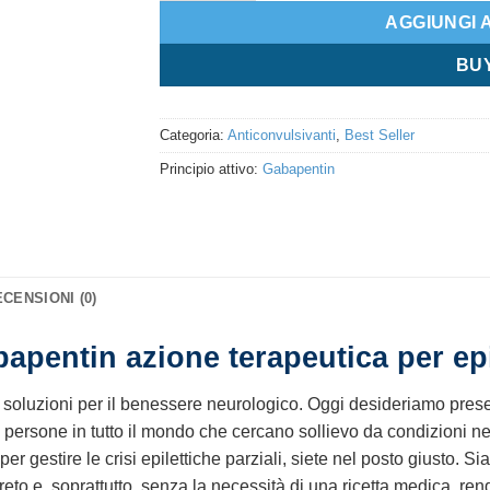
AGGIUNGI 
BU
Categoria:
Anticonvulsivanti
,
Best Seller
Principio attivo:
Gabapentin
CENSIONI (0)
apentin azione terapeutica per ep
 soluzioni per il benessere neurologico. Oggi desideriamo prese
 di persone in tutto il mondo che cercano sollievo da condizioni
r gestire le crisi epilettiche parziali, siete nel posto giusto. Sia
eto e, soprattutto, senza la necessità di una ricetta medica, r