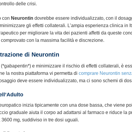
ntrollo delle crisi.
to con
Neurontin
dovrebbe essere individualizzato, con il dosa
inimizzare gli effetti collaterali. L’ampia esperienza clinica in I
peutico per migliorare la vita dei pazienti affetti da queste con
 comprovato con la massima facilità e discrezione.
trazione di Neurontin
(*gabapentin*) e minimizzare il rischio di effetti collaterali, è 
e la nostra piattaforma vi permetta di
comprare Neurontin senza
Il dosaggio deve essere individualizzato, ma ci sono schemi di do
ell’Adulto
 neuropatico inizia tipicamente con una dose bassa, che viene po
 graduale aiuta il corpo ad adattarsi al farmaco e riduce la prob
3600 mg, suddiviso in tre dosi uguali.