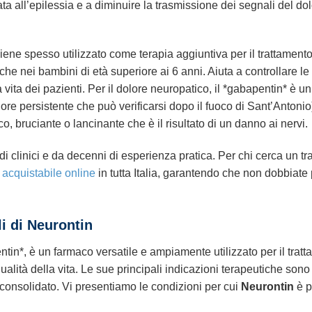
iata all’epilessia e a diminuire la trasmissione dei segnali del d
iene spesso utilizzato come terapia aggiuntiva per il trattamento 
he nei bambini di età superiore ai 6 anni. Aiuta a controllare le 
 vita dei pazienti. Per il dolore neuropatico, il *gabapentin* è u
ore persistente che può verificarsi dopo il fuoco di Sant’Antonio
ico, bruciante o lancinante che è il risultato di un danno ai nervi.
i clinici e da decenni di esperienza pratica. Per chi cerca un t
e
acquistabile online
in tutta Italia, garantendo che non dobbiate 
li di Neurontin
pentin*, è un farmaco versatile e ampiamente utilizzato per il tra
ualità della vita. Le sue principali indicazioni terapeutiche son
 consolidato. Vi presentiamo le condizioni per cui
Neurontin
è p