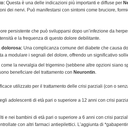
to:
Questa è una delle indicazioni più importanti e diffuse per
Ne
ni dei nervi. Può manifestarsi con sintomi come bruciore, formicol
:
re persistente che può svilupparsi dopo un’infezione da herpes
ntensità e la frequenza di questo dolore debilitante.
a dolorosa:
Una complicanza comune del diabete che causa dolor
a a modulare i segnali del dolore, offrendo un significativo solli
 come la nevralgia del trigemino (sebbene altre opzioni siano sp
sono beneficiare del trattamento con
Neurontin
.
fficace utilizzato per il trattamento delle crisi parziali (con o s
egli adolescenti di età pari o superiore a 12 anni con crisi par
ti e nei bambini di età pari o superiore a 6 anni con crisi parz
llate con altri farmaci antiepilettici. L’aggiunta di *gabapenti