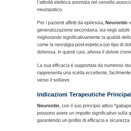
l’attività elettrica anomala nel cervello assoc
neuropatico.
Per i pazienti affetti da epilessia,
Neurontin
v
generalizzazione secondaria, sia negli adulti c
migliorando significativamente la qualità della
come la nevralgia post-erpetica (un tipo di dol
dolorosa. In questi casi, allevia il dolore cron
La sua efficacia è supportata da numerosi stud
rappresenta una scelta eccellente, facilment
verso il sollievo.
Indicazioni Terapeutiche Principa
Neurontin
, con il suo principio attivo *gaba
possono avere un impatto significativo sulla q
garantendo un profilo di efficacia e sicurezza