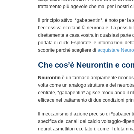
trattamento più agevole che mai per i nostri clie
Il principio attivo, *gabapentin*, è noto per l
l’eccessiva eccitabilità neuronale. La possibil
direttamente a casa vostra in qualsiasi parte 
portata di click. Esplorate le informazioni d
scoprite perché scegliere di
acquistare Neuron
Che cos’è Neurontin e co
Neurontin
è un farmaco ampiamente riconosciut
volta come un analogo strutturale del neurot
centrale, *gabapentin* agisce modulando il ril
efficace nel trattamento di due condizioni princi
Il meccanismo d’azione preciso di *gabapentin
specifica dei canali del calcio voltaggio-dipen
neurotrasmettitori eccitatori, come il glutamma