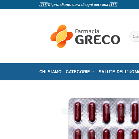
Salta
🇮🇹 Ci prendiamo cura di ogni persona 🇮🇹
ai
contenuti
Cerc
CHI SIAMO
CATEGORIE
SALUTE DELL’UOM