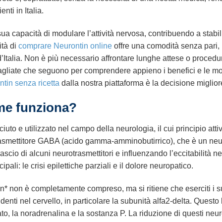
nti in Italia.
a sua capacità di modulare l’attività nervosa, contribuendo a stabi
ità di
comprare Neurontin online
offre una comodità senza pari, 
d’Italia. Non è più necessario affrontare lunghe attese o procedu
ettagliate che seguono per comprendere appieno i benefici e le m
tin senza ricetta
dalla nostra piattaforma è la decisione migliore 
me funziona?
o e utilizzato nel campo della neurologia, il cui principio attiv
rasmettitore GABA (acido gamma-amminobutirrico), che è un neuro
ascio di alcuni neurotrasmettitori e influenzando l’eccitabilità 
pali: le crisi epilettiche parziali e il dolore neuropatico.
* non è completamente compreso, ma si ritiene che eserciti i su
denti nel cervello, in particolare la subunità alfa2-delta. Questo 
to, la noradrenalina e la sostanza P. La riduzione di questi neuro