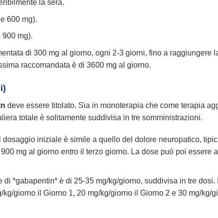
ribilmente la sera.
le 600 mg).
e 900 mg).
ta di 300 mg al giorno, ogni 2-3 giorni, fino a raggiungere la d
ssima raccomandata è di 3600 mg al giorno.
i)
in
deve essere titolato. Sia in monoterapia che come terapia aggi
naliera totale è solitamente suddivisa in tre somministrazioni.
l dosaggio iniziale è simile a quello del dolore neuropatico, tipi
900 mg al giorno entro il terzo giorno. La dose può poi essere a
 di *gabapentin* è di 25-35 mg/kg/giorno, suddivisa in tre dosi. 
g/giorno il Giorno 1, 20 mg/kg/giorno il Giorno 2 e 30 mg/kg/gior