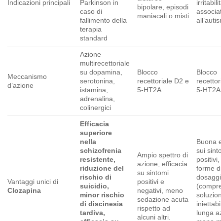
Indicazioni principali
Parkinson in
irritabili
bipolare, episodi
caso di
associa
maniacali o misti
fallimento della
all’auti
terapia
standard
Azione
multirecettoriale
su dopamina,
Blocco
Blocco
Meccanismo
serotonina,
recettoriale D2 e
recettor
d’azione
istamina,
5-HT2A
5-HT2A
adrenalina,
colinergici
Efficacia
superiore
nella
Buona e
schizofrenia
sui sint
Ampio spettro di
resistente,
positivi,
azione, efficacia
riduzione del
forme d
su sintomi
rischio di
dosagg
Vantaggi unici di
positivi e
suicidio,
(compr
Clozapina
negativi, meno
minor rischio
soluzio
sedazione acuta
di discinesia
iniettab
rispetto ad
tardiva,
lunga a
alcuni altri.