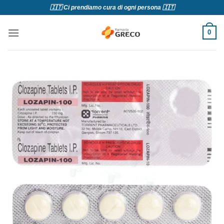
Salta
🇮🇹 Ci prendiamo cura di ogni persona 🇮🇹
ai
contenuti
0