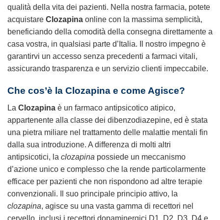
qualità della vita dei pazienti. Nella nostra farmacia, potete
acquistare
Clozapina
online con la massima semplicità,
beneficiando della comodità della consegna direttamente a
casa vostra, in qualsiasi parte d’Italia. Il nostro impegno è
garantirvi un accesso senza precedenti a farmaci vitali,
assicurando trasparenza e un servizio clienti impeccabile.
Che cos’è la Clozapina e come Agisce?
La
Clozapina
è un farmaco antipsicotico atipico,
appartenente alla classe dei dibenzodiazepine, ed è stata
una pietra miliare nel trattamento delle malattie mentali fin
dalla sua introduzione. A differenza di molti altri
antipsicotici, la
clozapina
possiede un meccanismo
d’azione unico e complesso che la rende particolarmente
efficace per pazienti che non rispondono ad altre terapie
convenzionali. Il suo principale principio attivo, la
clozapina
, agisce su una vasta gamma di recettori nel
cervello, inclusi i recettori dopaminergici D1, D2, D3, D4 e