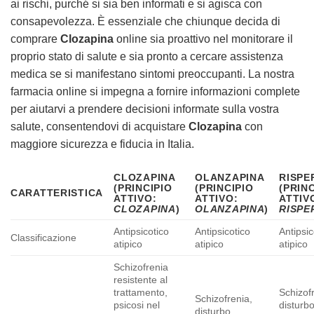
ai rischi, purché si sia ben informati e si agisca con
consapevolezza. È essenziale che chiunque decida di
comprare
Clozapina
online sia proattivo nel monitorare il
proprio stato di salute e sia pronto a cercare assistenza
medica se si manifestano sintomi preoccupanti. La nostra
farmacia online si impegna a fornire informazioni complete
per aiutarvi a prendere decisioni informate sulla vostra
salute, consentendovi di acquistare
Clozapina
con
maggiore sicurezza e fiducia in Italia.
CLOZAPINA
OLANZAPINA
RISPE
(PRINCIPIO
(PRINCIPIO
(PRIN
CARATTERISTICA
ATTIVO:
ATTIVO:
ATTIV
CLOZAPINA
)
OLANZAPINA
)
RISPE
Antipsicotico
Antipsicotico
Antipsic
Classificazione
atipico
atipico
atipico
Schizofrenia
resistente al
trattamento,
Schizof
Schizofrenia,
psicosi nel
disturbo
disturbo