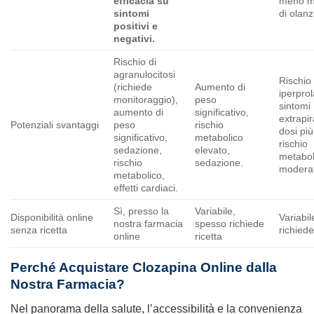
efficacia su
meno m
sintomi
di olan
positivi e
negativi.
Rischio di
agranulocitosi
Rischio 
(richiede
Aumento di
iperprol
monitoraggio),
peso
sintomi
aumento di
significativo,
extrapir
Potenziali svantaggi
peso
rischio
dosi più
significativo,
metabolico
rischio
sedazione,
elevato,
metabol
rischio
sedazione.
modera
metabolico,
effetti cardiaci.
Sì, presso la
Variabile,
Disponibilità online
Variabi
nostra farmacia
spesso richiede
senza ricetta
richiede
online
ricetta
Perché Acquistare Clozapina Online dalla
Nostra Farmacia?
Nel panorama della salute, l’accessibilità e la convenienza