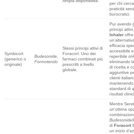
Ampia disponibilità.
per chi cerca
praticità sen
burocratici.
Pur avendo gl
principi attivi
Inhaler
offre
un’alternativa
efficacia spe
Stessi principi attivi di
accessibile e
Symbicort
Foracort. Uno dei
Budesonide
,
reperibile onl
(generico o
farmaci combinati più
Formoterolo
eliminando l
originale)
prescritti a livello
di ricetta e 
globale.
aggiuntive pe
clienti italiani
mantenendo 
standard di q
risultati clinic
Mentre Seret
un’ottima opz
combinazion
Budesonide
/
di
Foracort 
un inizio d’a