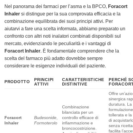
Nel panorama dei farmaci per l’asma e la BPCO,
Foracort
Inhaler
si distingue per la sua comprovata efficacia e la
combinazione equilibrata dei suoi principi attivi. Per
aiutarvi a fare una scelta informata, abbiamo preparato un
confronto con altri noti inalatori combinati disponibili sul
mercato, evidenziando le peculiarità e i vantaggi di
Foracort Inhaler
. È fondamentale comprendere che la
scelta del farmaco più adatto dovrebbe sempre
considerare le esigenze individuali del paziente.
PRINCIPI
CARATTERISTICHE
PERCHÉ S
PRODOTTO
ATTIVI
DISTINTIVE
FORACORT
Offre un’azi
sinergica rap
duratura. La
Combinazione
formulazione
bilanciata per un
tollerata e la
Foracort
Budesonide
,
controllo efficace di
di acquistarl
Inhaler
Formoterolo
infiammazione e
senza ricetta 
broncocostrizione.
facilita l’acc