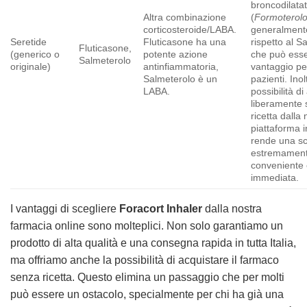
broncodilata
Altra combinazione
(
Formoterol
corticosteroide/LABA.
generalmente
Seretide
Fluticasone ha una
rispetto al Sa
Fluticasone,
(generico o
potente azione
che può ess
Salmeterolo
originale)
antinfiammatoria,
vantaggio pe
Salmeterolo è un
pazienti. Inol
LABA.
possibilità di
liberamente
ricetta dalla
piattaforma in
rende una sc
estremamen
conveniente
immediata.
I vantaggi di scegliere
Foracort Inhaler
dalla nostra
farmacia online sono molteplici. Non solo garantiamo un
prodotto di alta qualità e una consegna rapida in tutta Italia,
ma offriamo anche la possibilità di acquistare il farmaco
senza ricetta. Questo elimina un passaggio che per molti
può essere un ostacolo, specialmente per chi ha già una