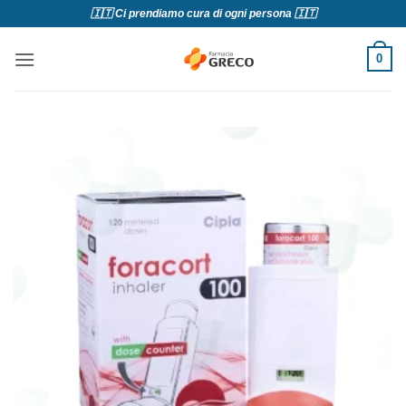
Salta
🇮🇹 Ci prendiamo cura di ogni persona 🇮🇹
ai
contenuti
0