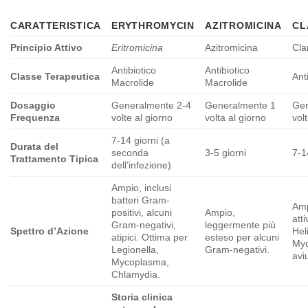
CARATTERISTICA
ERYTHROMYCIN
AZITROMICINA
CL
Principio Attivo
Eritromicina
Azitromicina
Cla
Antibiotico
Antibiotico
Classe Terapeutica
Ant
Macrolide
Macrolide
Dosaggio
Generalmente 2-4
Generalmente 1
Gen
Frequenza
volte al giorno
volta al giorno
vol
7-14 giorni (a
Durata del
seconda
3-5 giorni
7-1
Trattamento Tipica
dell’infezione)
Ampio, inclusi
batteri Gram-
Amp
positivi, alcuni
Ampio,
atti
Gram-negativi,
leggermente più
Spettro d’Azione
Hel
atipici. Ottima per
esteso per alcuni
Myc
Legionella,
Gram-negativi.
avi
Mycoplasma,
Chlamydia.
Storia clinica