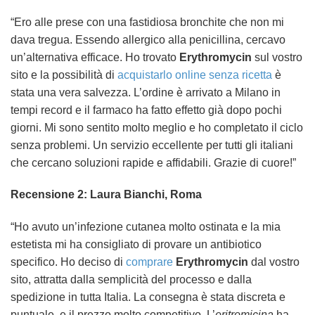
“Ero alle prese con una fastidiosa bronchite che non mi
dava tregua. Essendo allergico alla penicillina, cercavo
un’alternativa efficace. Ho trovato
Erythromycin
sul vostro
sito e la possibilità di
acquistarlo
online
senza ricetta
è
stata una vera salvezza. L’ordine è arrivato a Milano in
tempi record e il farmaco ha fatto effetto già dopo pochi
giorni. Mi sono sentito molto meglio e ho completato il ciclo
senza problemi. Un servizio eccellente per tutti gli italiani
che cercano soluzioni rapide e affidabili. Grazie di cuore!”
Recensione 2: Laura Bianchi, Roma
“Ho avuto un’infezione cutanea molto ostinata e la mia
estetista mi ha consigliato di provare un antibiotico
specifico. Ho deciso di
comprare
Erythromycin
dal vostro
sito, attratta dalla semplicità del processo e dalla
spedizione in tutta Italia. La consegna è stata discreta e
puntuale, e il prezzo molto competitivo. L’
eritromicina
ha