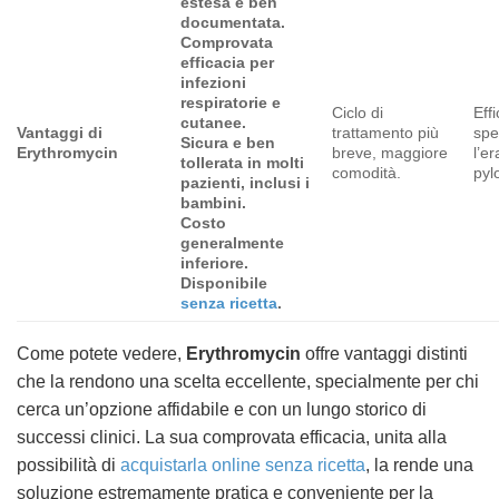
estesa e ben
documentata.
Comprovata
efficacia per
infezioni
respiratorie e
Ciclo di
Eff
cutanee.
Vantaggi di
trattamento più
spe
Sicura e ben
Erythromycin
breve, maggiore
l’e
tollerata in molti
comodità.
pylo
pazienti, inclusi i
bambini.
Costo
generalmente
inferiore.
Disponibile
senza ricetta
.
Come potete vedere,
Erythromycin
offre vantaggi distinti
che la rendono una scelta eccellente, specialmente per chi
cerca un’opzione affidabile e con un lungo storico di
successi clinici. La sua comprovata efficacia, unita alla
possibilità di
acquistarla
online
senza ricetta
, la rende una
soluzione estremamente pratica e conveniente per la