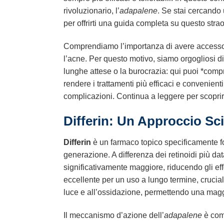
rivoluzionario, l’
adapalene
. Se stai cercando 
per offrirti una guida completa su questo strao
Comprendiamo l’importanza di avere accesso a t
l’acne. Per questo motivo, siamo orgogliosi di 
lunghe attese o la burocrazia: qui puoi *comprar
rendere i trattamenti più efficaci e convenient
complicazioni. Continua a leggere per scoprir
Differin: Un Approccio Sci
Differin
è un farmaco topico specificamente for
generazione. A differenza dei retinoidi più datat
significativamente maggiore, riducendo gli effe
eccellente per un uso a lungo termine, crucial
luce e all’ossidazione, permettendo una maggio
Il meccanismo d’azione dell’
adapalene
è comp