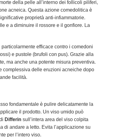
te della pelle all’interno dei follicoli piliferi,
esione acneica. Questa azione comedolitica è
gnificative proprietà anti-infiammatorie.
 e a diminuire il rossore e il gonfiore. La
È particolarmente efficace contro i comedoni
ossi) e pustole (brufoli con pus). Grazie alla
nte, ma anche una potente misura preventiva.
ione complessiva delle eruzioni acneiche dopo
ande facilità.
 passo fondamentale è pulire delicatamente la
applicare il prodotto. Un viso umido può
 di
Differin
sull’intera area del viso colpita
a di andare a letto. Evita l’applicazione su
te per l’intero viso.