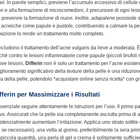
lari. In parole semplici, previene l’accumulo eccessivo di cellule mor
pori e alla formazione di microcomedoni, il precursore di ogni l
 prevenire la formazione di nuovi. Inoltre,
adapalene
possiede si
 acneiche come papule e pustole, contribuendo a calmare la pelle
zione lo rende un trattamento molto completo.
ncludono il trattamento dell’acne vulgaris da lieve a moderata. 
nché contro le lesioni infiammatorie come papule (piccoli brufoli r
ove lesioni,
Differin
non è solo un trattamento per l’acne esiste
iglioramento significativo della texture della pelle e una riduz
ra della pelle, potendolo *acquistare online senza ricetta* con gr
ferin per Massimizzare i Risultati
essenziale seguire attentamente le istruzioni per l’uso. Il primo
vo. Assicurati che la pelle sia completamente asciutta prima di 
otenzialmente aumentare l’irritazione. Applica uno strato sottile
se necessario), una volta al giorno, preferibilmente la sera prim
piccola quantità, una perla di gel o crema è solitamente sufficien