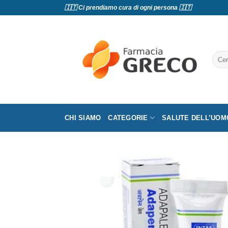
Salta
🇮🇹 Ci prendiamo cura di ogni persona 🇮🇹
ai
contenuti
Cerc
CHI SIAMO
CATEGORIE
SALUTE DELL’UOM