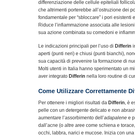
differenziazione delle cellule epiteliali follico
che altrimenti porterebbe all’ostruzione dei 
fondamentale per “sbloccare” i pori esistenti e
Riduce l’infiammazione associata alle lesioni
sua azione combinata su comedoni e infiamma
Le indicazioni principali per l’uso di
Differin
i
aperti (punti neri) e chiusi (punti bianchi), no
sua capacità di prevenire la formazione di nu
Molti utenti in Italia hanno sperimentato un m
aver integrato
Differin
nella loro routine di cu
Come Utilizzare Correttamente Dif
Per ottenere i migliori risultati da
Differin
, è 
pelle con un detergente delicato e non abrasi
aumentare l’assorbimento dell’
adapalene
e p
dall’acne (o altre aree come schiena e torace, 
occhi, labbra, narici e mucose. Inizia con una 