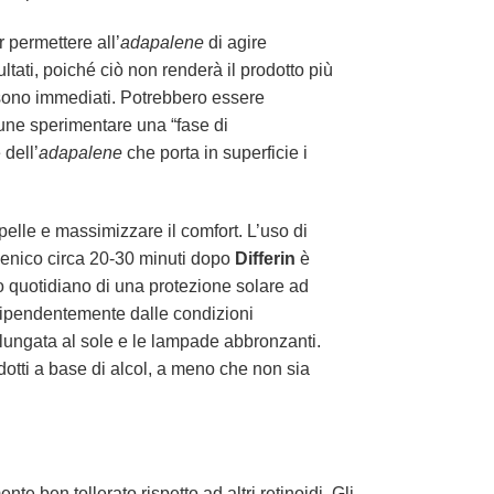
 permettere all’
adapalene
di agire
ltati, poiché ciò non renderà il prodotto più
on sono immediati. Potrebbero essere
une sperimentare una “fase di
dell’
adapalene
che porta in superficie i
elle e massimizzare il comfort. L’uso di
genico circa 20-30 minuti dopo
Differin
è
uso quotidiano di una protezione solare ad
ndipendentemente dalle condizioni
olungata al sole e le lampade abbronzanti.
rodotti a base di alcol, a meno che non sia
te ben tollerato rispetto ad altri retinoidi. Gli