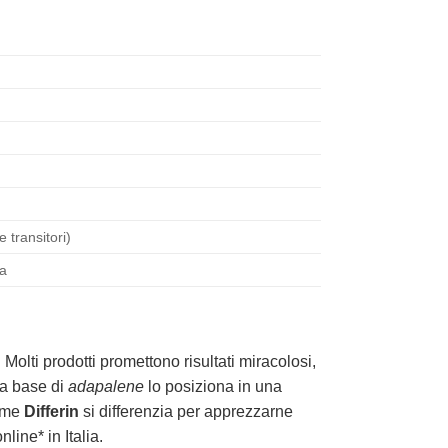
transitori)
ea
. Molti prodotti promettono risultati miracolosi,
 a base di
adapalene
lo posiziona in una
come
Differin
si differenzia per apprezzarne
line* in Italia.