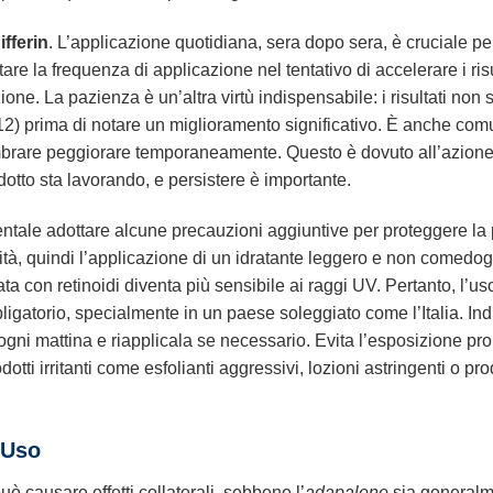
ifferin
. L’applicazione quotidiana, sera dopo sera, è cruciale per
e la frequenza di applicazione nel tentativo di accelerare i risu
azione. La pazienza è un’altra virtù indispensabile: i risultati n
12) prima di notare un miglioramento significativo. È anche com
mbrare peggiorare temporaneamente. Questo è dovuto all’azione 
otto sta lavorando, e persistere è importante.
ntale adottare alcune precauzioni aggiuntive per proteggere la p
tà, quindi l’applicazione di un idratante leggero e non comedo
ata con retinoidi diventa più sensibile ai raggi UV. Pertanto, l’
igatorio, specialmente in un paese soleggiato come l’Italia. I
ogni mattina e riapplicala se necessario. Evita l’esposizione pr
odotti irritanti come esfolianti aggressivi, lozioni astringenti o p
d’Uso
uò causare effetti collaterali, sebbene l’
adapalene
sia generalmen