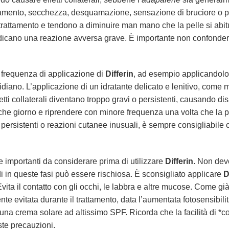
ssamento, secchezza, desquamazione, sensazione di bruciore o pr
trattamento e tendono a diminuire man mano che la pelle si abitu
ndicano una reazione avversa grave. È importante non confondere qu
 la frequenza di applicazione di
Differin
, ad esempio applicandolo a
diano. L’applicazione di un idratante delicato e lenitivo, come
ffetti collaterali diventano troppo gravi o persistenti, causando d
e giorno e riprendere con minore frequenza una volta che la pe
i persistenti o reazioni cutanee inusuali, è sempre consigliabile
 importanti da considerare prima di utilizzare
Differin
. Non dev
di in queste fasi può essere rischiosa. È sconsigliato applicare
D
ta il contatto con gli occhi, le labbra e altre mucose. Come già
evitata durante il trattamento, data l’aumentata fotosensibilità 
una crema solare ad altissimo SPF. Ricorda che la facilità di *com
te precauzioni.