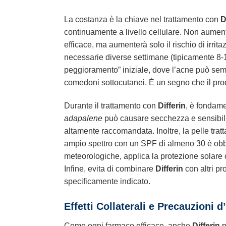
La costanza è la chiave nel trattamento con
D
continuamente a livello cellulare. Non aumentar
efficace, ma aumenterà solo il rischio di irrit
necessarie diverse settimane (tipicamente 8-
peggioramento” iniziale, dove l’acne può se
comedoni sottocutanei. È un segno che il prod
Durante il trattamento con
Differin
, è fondame
adapalene
può causare secchezza e sensibili
altamente raccomandata. Inoltre, la pelle tratt
ampio spettro con un SPF di almeno 30 è obbl
meteorologiche, applica la protezione solare 
Infine, evita di combinare
Differin
con altri pr
specificamente indicato.
Effetti Collaterali e Precauzioni 
Come ogni farmaco efficace, anche
Differin
p