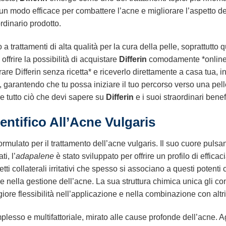
un modo efficace per combattere l’acne e migliorare l’aspetto del
rdinario prodotto.
rattamenti di alta qualità per la cura della pelle, soprattutto q
offrire la possibilità di acquistare
Differin
comodamente *online* pe
e Differin senza ricetta* e riceverlo direttamente a casa tua, in q
i, garantendo che tu possa iniziare il tuo percorso verso una pell
e tutto ciò che devi sapere su
Differin
e i suoi straordinari benef
entifico All’Acne Vulgaris
mulato per il trattamento dell’acne vulgaris. Il suo cuore pulsant
i, l’
adapalene
è stato sviluppato per offrire un profilo di efficac
tti collaterali irritativi che spesso si associano a questi potent
e nella gestione dell’acne. La sua struttura chimica unica gli co
re flessibilità nell’applicazione e nella combinazione con altri 
lesso e multifattoriale, mirato alle cause profonde dell’acne. 