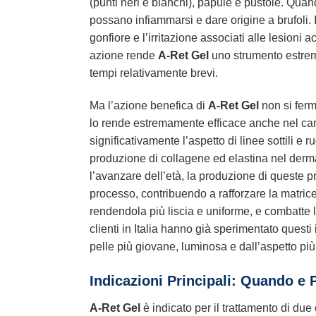
(punti neri e bianchi), papule e pustole. Quand
possano infiammarsi e dare origine a brufoli. I
gonfiore e l’irritazione associati alle lesion
azione rende
A-Ret Gel
uno strumento estrema
tempi relativamente brevi.
Ma l’azione benefica di
A-Ret Gel
non si ferm
lo rende estremamente efficace anche nel cam
significativamente l’aspetto di linee sottili 
produzione di collagene ed elastina nel derma
l’avanzare dell’età, la produzione di queste p
processo, contribuendo a rafforzare la matrice
rendendola più liscia e uniforme, e combatte 
clienti in Italia hanno già sperimentato questi 
pelle più giovane, luminosa e dall’aspetto pi
Indicazioni Principali: Quando e 
A-Ret Gel
è indicato per il trattamento di due