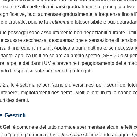
nsentire alla pelle di abituarsi gradualmente al principio attiv
i significative, puoi aumentare gradualmente la frequenza fino al
le è cruciale, poiché la
tretinoina
è fotosensibile e può degradars
ue passaggi sono assolutamente non negoziabili durante l’util
ole e causare secchezza, desquamazione e sensazione di tension
 di ingredienti irritanti. Applicala ogni mattina e, se necessar
ante, applica un filtro solare ad ampio spettro (SPF 30 o superi
re la pelle dai danni UV e prevenire il peggioramento delle ma
ndo ti esponi al sole per periodi prolungati.
alle 2 alle 4 settimane per l’acne e diversi mesi per i segni del 
tenere i miglioramenti desiderati. Molti clienti in Italia hanno 
uri desiderati.
e Gestirli
t Gel
, è comune e del tutto normale sperimentare alcuni effetti 
” o “purging” e indica che la
tretinoina
sta iniziando ad agire. Qu