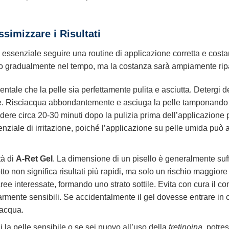
simizzare i Risultati
è essenziale seguire una routine di applicazione corretta e cost
 gradualmente nel tempo, ma la costanza sarà ampiamente ripaga
entale che la pelle sia perfettamente pulita e asciutta. Detergi 
elle. Risciacqua abbondantemente e asciuga la pelle tamponand
dere circa 20-30 minuti dopo la pulizia prima dell’applicazione p
tenziale di irritazione, poiché l’applicazione su pelle umida p
tà di
A-Ret Gel
. La dimensione di un pisello è generalmente suffi
o non significa risultati più rapidi, ma solo un rischio maggiore 
ree interessate, formando uno strato sottile. Evita con cura il co
mente sensibili. Se accidentalmente il gel dovesse entrare in 
acqua.
i la pelle sensibile o se sei nuovo all’uso della
tretinoina
, potres