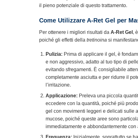
il pieno potenziale di questo trattamento.
Come Utilizzare A-Ret Gel per Mas
Per ottenere i migliori risultati da
A-Ret Gel
, 
poiché gli effetti della
tretinoina
si manifestano
Pulizia:
Prima di applicare il gel, è fondam
e non aggressivo, adatto al tuo tipo di p
evitando sfregamenti. È consigliabile atten
completamente asciutta e per ridurre il po
l’irritazione.
Applicazione:
Preleva una piccola quanti
eccedere con la quantità, poiché più prodott
gel con movimenti leggeri e delicati sulle a
mucose, poiché queste aree sono particolar
immediatamente e abbondantemente con 
Frequenza:
Inizialmente, soprattutto se ha