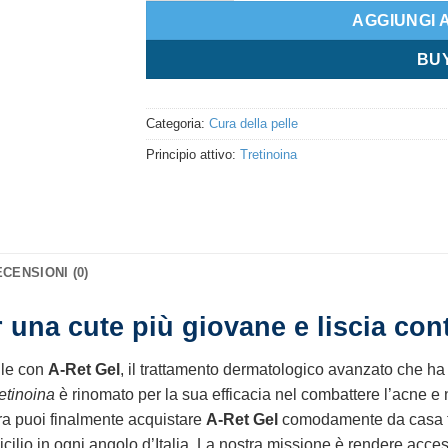
AGGIUNGI 
BU
Categoria:
Cura della pelle
Principio attivo:
Tretinoina
CENSIONI (0)
er una cute più giovane e liscia co
ile con
A-Ret Gel
, il trattamento dermatologico avanzato che ha 
retinoina
è rinomato per la sua efficacia nel combattere l’acne e 
 Ora puoi finalmente acquistare
A-Ret Gel
comodamente da casa tua
cilio in ogni angolo d’Italia. La nostra missione è rendere accessi