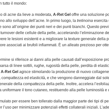
in tutto il mondo:
o di acne da lieve a moderata,
A-Ret Gel
offre una soluzione po
ono allo sviluppo dell’acne. In primo luogo, la
tretinoina
esercita 
he sono all’origine dei punti neri e dei punti bianchi. Questo pr
rnover delle cellule della pelle, accelerando l’eliminazione dell
ere le lesioni esistenti e a migliorare la texture generale della p
fiore associati ai brufoli infiammati. È un alleato prezioso per ot
mine si riferisce ai danni alla pelle causati dall’esposizione prol
rsa di linee sottili, rughe, rugosità della pelle, perdita di elas
n
A-Ret Gel
agisce stimolando la produzione di nuovo collagene 
a, compattezza ed elasticità, e che vengono danneggiate dal sole
nerale della compattezza della pelle. Inoltre, accelera l’esfoliaz
a uniformare il tono cutaneo, restituendo alla pelle luminosità 
mulato per essere ben tollerato dalla maggior parte dei tipi di p
 l’uso per minimizzare potenziali effetti collaterali iniziali. L’a