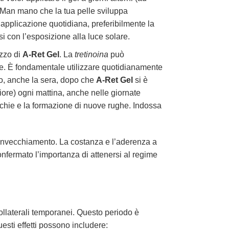
o. Man mano che la tua pelle sviluppa
l’applicazione quotidiana, preferibilmente la
i con l’esposizione alla luce solare.
izzo di
A-Ret Gel
. La
tretinoina
può
e. È fondamentale utilizzare quotidianamente
io, anche la sera, dopo che
A-Ret Gel
si è
ore) ogni mattina, anche nelle giornate
cchie e la formazione di nuove rughe. Indossa
fotoinvecchiamento. La costanza e l’aderenza a
confermato l’importanza di attenersi al regime
collaterali temporanei. Questo periodo è
esti effetti possono includere: