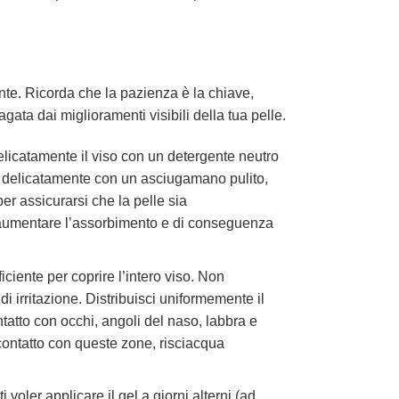
ante. Ricorda che la pazienza è la chiave,
ta dai miglioramenti visibili della tua pelle.
delicatamente il viso con un detergente neutro
o delicatamente con un asciugamano pulito,
er assicurarsi che la pelle sia
uò aumentare l’assorbimento e di conseguenza
ciente per coprire l’intero viso. Non
di irritazione. Distribuisci uniformemente il
ntatto con occhi, angoli del naso, labbra e
contatto con queste zone, risciacqua
ti voler applicare il gel a giorni alterni (ad