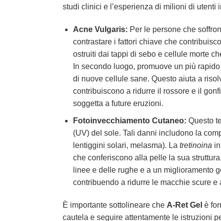
studi clinici e l’esperienza di milioni di utenti 
Acne Vulgaris:
Per le persone che soffron
contrastare i fattori chiave che contribuisc
ostruiti dai tappi di sebo e cellule morte c
In secondo luogo, promuove un più rapido tu
di nuove cellule sane. Questo aiuta a risolv
contribuiscono a ridurre il rossore e il gon
soggetta a future eruzioni.
Fotoinvecchiamento Cutaneo:
Questo ter
(UV) del sole. Tali danni includono la compa
lentiggini solari, melasma). La
tretinoina
i
che conferiscono alla pelle la sua struttur
linee e delle rughe e a un miglioramento ge
contribuendo a ridurre le macchie scure e 
È importante sottolineare che
A-Ret Gel
è for
cautela e seguire attentamente le istruzioni per