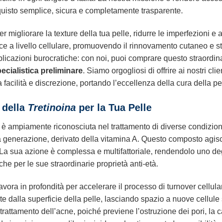
quisto semplice, sicura e completamente trasparente.
er migliorare la texture della tua pelle, ridurre le imperfezioni e
sce a livello cellulare, promuovendo il rinnovamento cutaneo e 
plicazioni burocratiche: con noi, puoi comprare questo straordin
ecialistica preliminare
. Siamo orgogliosi di offrire ai nostri clie
acilità e discrezione, portando l’eccellenza della cura della pel
 della
Tretinoina
per la Tua Pelle
a è ampiamente riconosciuta nel trattamento di diverse condizioni
ma generazione, derivato della vitamina A. Questo composto agisce
. La sua azione è complessa e multifattoriale, rendendolo uno degl
che per le sue straordinarie proprietà anti-età.
lavora in profondità per accelerare il processo di turnover cellul
dalla superficie della pelle, lasciando spazio a nuove cellul
 trattamento dell’acne, poiché previene l’ostruzione dei pori, la