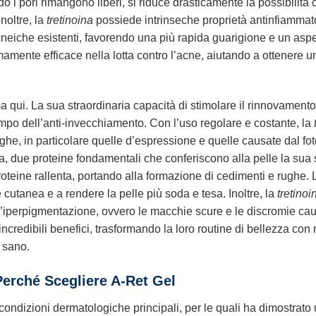
o i pori rimangono liberi, si riduce drasticamente la possibilità 
noltre, la
tretinoina
possiede intrinseche proprietà antinfiammatori
i acneiche esistenti, favorendo una più rapida guarigione e un asp
mente efficace nella lotta contro l’acne, aiutando a ottenere una
a qui. La sua straordinaria capacità di stimolare il rinnovament
po dell’anti-invecchiamento. Con l’uso regolare e costante, la
e rughe, in particolare quelle d’espressione e quelle causate dal 
, due proteine fondamentali che conferiscono alla pelle la sua s
roteine rallenta, portando alla formazione di cedimenti e rughe.
 cutanea e a rendere la pelle più soda e tesa. Inoltre, la
tretinoi
l’iperpigmentazione, ovvero le macchie scure e le discromie caus
incredibili benefici, trasformando la loro routine di bellezza con r
ù sano.
Perché Scegliere A-Ret Gel
 condizioni dermatologiche principali, per le quali ha dimostrat