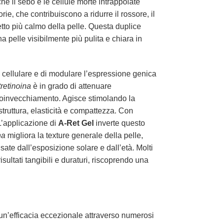
che il sebo e le cellule morte intrappolate
e, che contribuiscono a ridurre il rossore, il
etto più calmo della pelle. Questa duplice
 pelle visibilmente più pulita e chiara in
o cellulare e di modulare l’espressione genica
tretinoina
è in grado di attenuare
fotoinvecchiamento. Agisce stimolando la
truttura, elasticità e compattezza. Con
 L’applicazione di
A-Ret Gel
inverte questo
na
migliora la texture generale della pelle,
ate dall’esposizione solare e dall’età. Molti
isultati tangibili e duraturi, riscoprendo una
o un’efficacia eccezionale attraverso numerosi