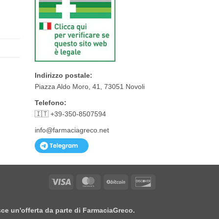
Indirizzo postale:
Piazza Aldo Moro, 41, 73051 Novoli
Telefono:
🇮🇹 +39-350-8507594
info@farmaciagreco.net
Visa
MasterCard
BitCoin
Discover
isce un'offerta da parte di FarmaciaGreco.