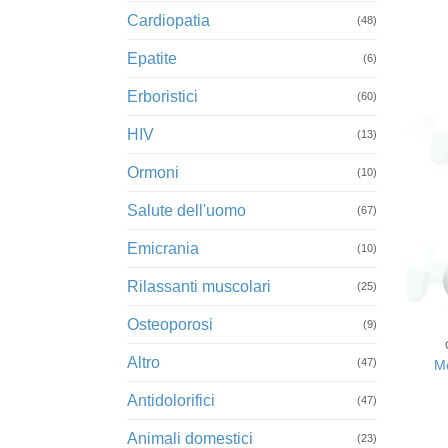
Cardiopatia
(48)
Epatite
(6)
Erboristici
(60)
HIV
(13)
Ormoni
(10)
Salute dell'uomo
(67)
Emicrania
(10)
Rilassanti muscolari
(25)
+
Osteoporosi
(9)
Altro
(47)
Me
Antidolorifici
(47)
Animali domestici
(23)