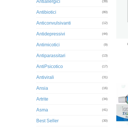
Antiallergici
(39)
Antibiotici
(80)
Anticonvulsivanti
(12)
Antidepressivi
+
(44)
Antimicotici
(9)
Antiparassitari
(13)
AntiPsicotico
(17)
Antivirali
(31)
Ansia
(16)
Artrite
(34)
Asma
(41)
Best Seller
(30)