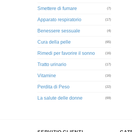
Smettere di fumare
(7)
Apparato respiratorio
(17)
Benessere sessuale
(4)
Cura della pelle
(65)
Rimedi per favorire il sonno
(16)
Tratto urinario
(17)
Vitamine
(16)
Perdita di Peso
(22)
La salute delle donne
(69)