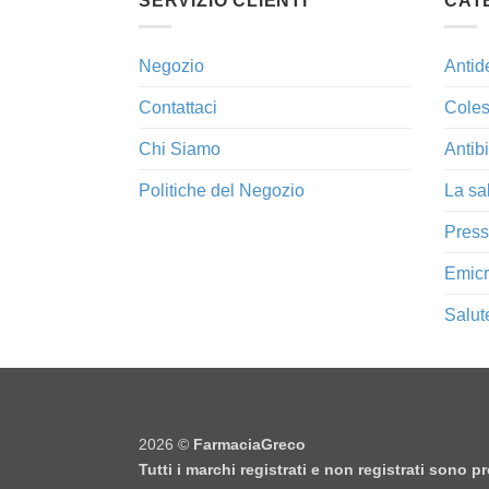
SERVIZIO CLIENTI
CAT
Negozio
Antid
Contattaci
Coles
Chi Siamo
Antibi
Politiche del Negozio
La sa
Press
Emicr
Salut
2026 ©
FarmaciaGreco
Tutti i marchi registrati e non registrati sono 