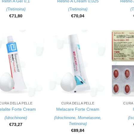
Retin A Gel 0,1
Retino A Cream 0,025
Retino
(
Tretinoina
)
(
Tretinoina
)
(
T
€
71,80
€
70,04
+
+
CURA DELLA PELLE
CURA DELLA PELLE
CURA 
lalite Forte Cream
Melacare Forte Cream
(
Idrochinone
)
(
Idrochinone
,
Mometasone
,
(
Is
Tretinoina
)
€
73,27
€
89,84