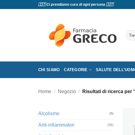
Salta
🇮🇹 Ci prendiamo cura di ogni persona 🇮🇹
ai
contenuti
Cerc
CHI SIAMO
CATEGORIE
SALUTE DELL’UOM
Home
/
Negozio
/
Risultati di ricerca per
Alcolismo
(5)
Anti-infiammatori
(31)