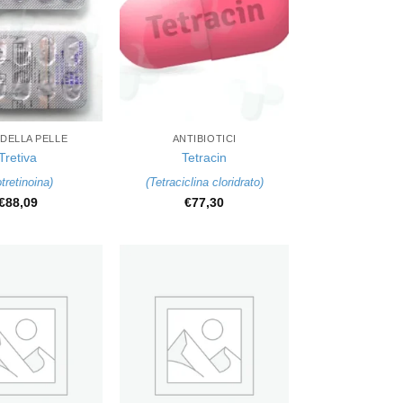
+
DELLA PELLE
ANTIBIOTICI
Tretiva
Tetracin
otretinoina
)
(
Tetraciclina cloridrato
)
€
88,09
€
77,30