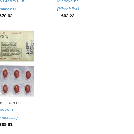
 A Cream 0,05
Minocycline
retinoina
)
(
Minociclina
)
€
70,92
€
92,23
DELLA PELLE
Isotroin
otretinoina
)
€
99,81