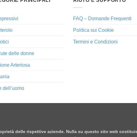
EGORIE PRINCIPALI
AIUTO E SUPPORTO
epressivi
FAQ – Domande Frequenti
terolo
Politica sui Cookie
otici
Termini e Condizioni
lute delle donne
ione Arteriosa
ania
e dell’uomo
proprietà delle rispettive aziende. Nulla su questo sito web costitu