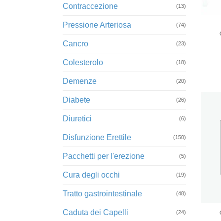
Contraccezione
(13)
+
Pressione Arteriosa
(74)
Cancro
(23)
Colesterolo
(18)
Demenze
(20)
Diabete
(26)
Diuretici
(6)
Disfunzione Erettile
(150)
Pacchetti per l'erezione
(5)
Cura degli occhi
(19)
Tratto gastrointestinale
(48)
+
Caduta dei Capelli
(24)