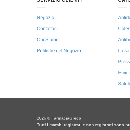
SERVIZIO CLIENTI
CAT
Negozio
Antid
Contattaci
Coles
Chi Siamo
Antibi
Politiche del Negozio
La sa
Press
Emicr
Salut
2026 ©
FarmaciaGreco
Tutti i marchi registrati e non registrati sono 