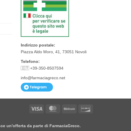
Indirizzo postale:
Piazza Aldo Moro, 41, 73051 Novoli
Telefono:
🇮🇹 +39-350-8507594
info@farmaciagreco.net
Visa
MasterCard
BitCoin
Discover
isce un'offerta da parte di FarmaciaGreco.