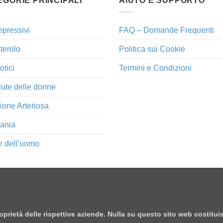
EGORIE PRINCIPALI
AIUTO E SUPPORTO
epressivi
FAQ – Domande Frequenti
terolo
Politica sui Cookie
otici
Termini e Condizioni
lute delle donne
ione Arteriosa
ania
e dell’uomo
proprietà delle rispettive aziende. Nulla su questo sito web costitu