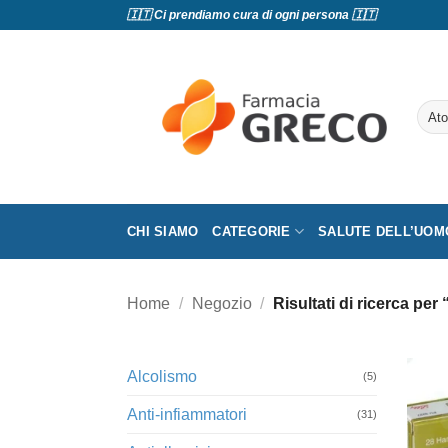
Salta
🇮🇹 Ci prendiamo cura di ogni persona 🇮🇹
ai
contenuti
Cerc
CHI SIAMO
CATEGORIE
SALUTE DELL’UOM
Home
/
Negozio
/
Risultati di ricerca pe
Alcolismo
(5)
Anti-infiammatori
(31)