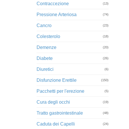
Contraccezione
(13)
Pressione Arteriosa
(74)
Cancro
(23)
Colesterolo
(18)
Demenze
(20)
Diabete
(26)
Diuretici
(6)
Disfunzione Erettile
(150)
Pacchetti per l'erezione
(5)
Cura degli occhi
(19)
Tratto gastrointestinale
(48)
Caduta dei Capelli
(24)