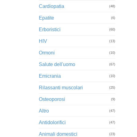
Cardiopatia
(48)
Epatite
(6)
Erboristici
(60)
HIV
(13)
Ormoni
(10)
Salute dell'uomo
(67)
Emicrania
(10)
Rilassanti muscolari
(25)
Osteoporosi
(9)
Altro
(47)
Antidolorifici
(47)
Animali domestici
(23)