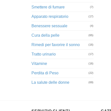
Smettere di fumare
(7)
Apparato respiratorio
(17)
Benessere sessuale
(4)
Cura della pelle
(65)
Rimedi per favorire il sonno
(16)
Tratto urinario
(17)
Vitamine
(16)
Perdita di Peso
(22)
La salute delle donne
(69)