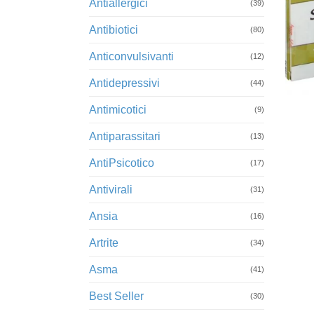
Antiallergici
(39)
Antibiotici
(80)
Anticonvulsivanti
(12)
Antidepressivi
+
(44)
Antimicotici
(9)
Antiparassitari
(13)
AntiPsicotico
(17)
Antivirali
(31)
Ansia
(16)
Artrite
(34)
Asma
(41)
Best Seller
(30)