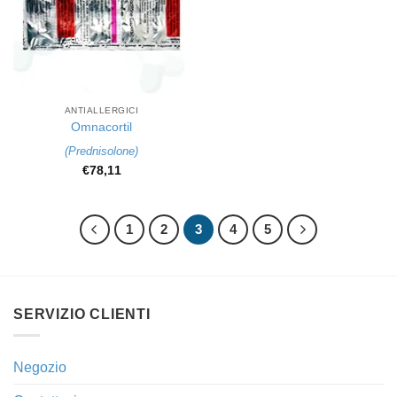
ANTIALLERGICI
Omnacortil
(
Prednisolone
)
€
78,11
1
2
3
4
5
SERVIZIO CLIENTI
Negozio