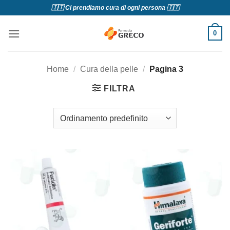
Salta
🇮🇹 Ci prendiamo cura di ogni persona 🇮🇹
ai
contenuti
0
Home
/
Cura della pelle
/
Pagina 3
FILTRA