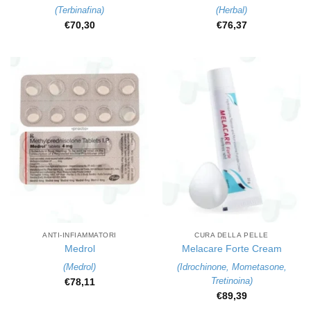
(
Terbinafina
)
(
Herbal
)
€
70,30
€
76,37
ANTI-INFIAMMATORI
CURA DELLA PELLE
Medrol
Melacare Forte Cream
(
Medrol
)
(
Idrochinone
,
Mometasone
,
Tretinoina
)
€
78,11
€
89,39