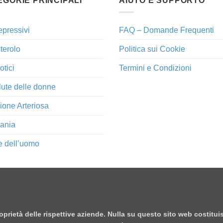
EGORIE PRINCIPALI
AIUTO E SUPPORTO
epressivi
FAQ – Domande Frequenti
terolo
Politica sui Cookie
otici
Termini e Condizioni
lute delle donne
ione Arteriosa
ania
e dell’uomo
proprietà delle rispettive aziende. Nulla su questo sito web costitu