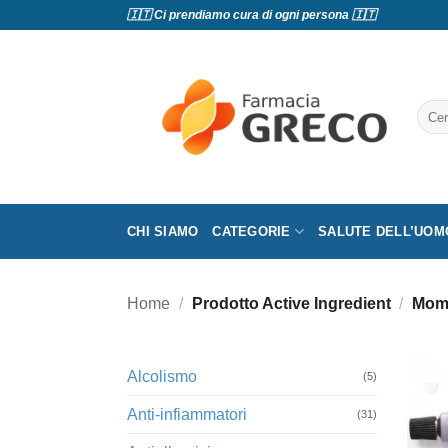
Salta
🇮🇹 Ci prendiamo cura di ogni persona 🇮🇹
ai
contenuti
Cerc
CHI SIAMO
CATEGORIE
SALUTE DELL’UOM
Home
/
Prodotto Active Ingredient
/
Mom
Alcolismo
(5)
Anti-infiammatori
(31)