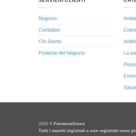
SERVIZIO CLIENTI
CAT
Negozio
Antid
Contattaci
Coles
Chi Siamo
Antibi
Politiche del Negozio
La sa
Press
Emicr
Salut
2026 ©
FarmaciaGreco
Tutti i marchi registrati e non registrati sono 