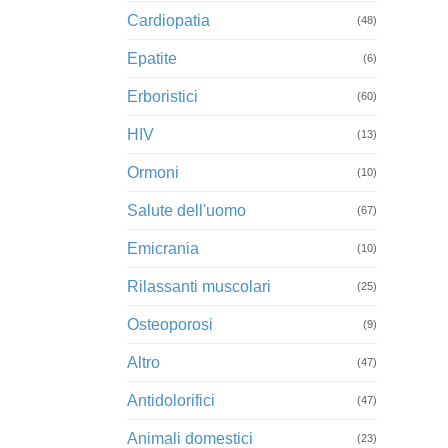
Cardiopatia
(48)
Epatite
(6)
Erboristici
(60)
HIV
(13)
Ormoni
(10)
Salute dell'uomo
(67)
Emicrania
(10)
Rilassanti muscolari
(25)
Osteoporosi
(9)
Altro
(47)
Antidolorifici
(47)
Animali domestici
(23)