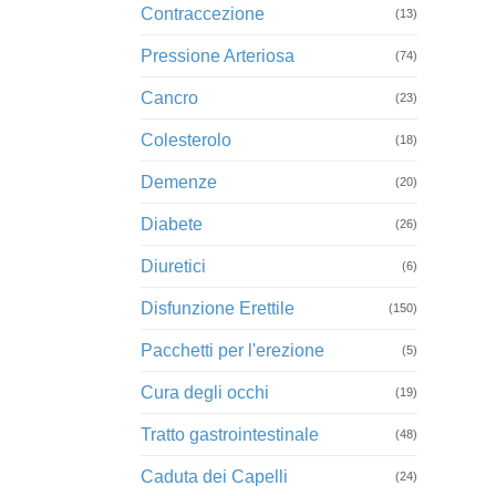
Contraccezione
(13)
Pressione Arteriosa
(74)
Cancro
(23)
Colesterolo
(18)
Demenze
(20)
Diabete
(26)
Diuretici
(6)
Disfunzione Erettile
(150)
Pacchetti per l'erezione
(5)
Cura degli occhi
(19)
Tratto gastrointestinale
(48)
Caduta dei Capelli
(24)