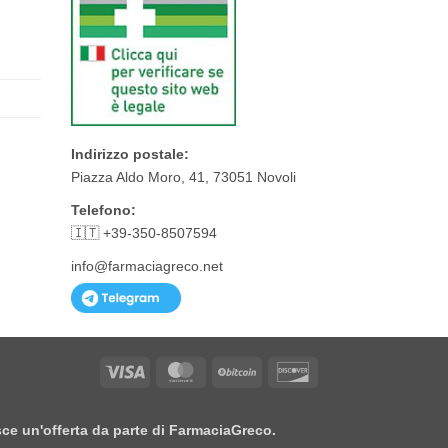
Indirizzo postale:
Piazza Aldo Moro, 41, 73051 Novoli
Telefono:
🇮🇹 +39-350-8507594
info@farmaciagreco.net
Visa
MasterCard
BitCoin
Discover
isce un'offerta da parte di FarmaciaGreco.