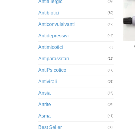
Antiallergici
(39)
Antibiotici
(80)
Anticonvulsivanti
(12)
Antidepressivi
+
(44)
Antimicotici
(9)
Antiparassitari
(13)
AntiPsicotico
(17)
Antivirali
(31)
Ansia
(16)
Artrite
(34)
Asma
(41)
Best Seller
(30)