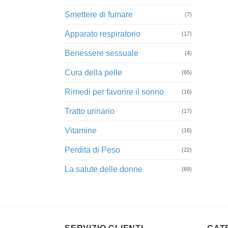
Smettere di fumare
(7)
Apparato respiratorio
(17)
Benessere sessuale
(4)
Cura della pelle
(65)
Rimedi per favorire il sonno
(16)
Tratto urinario
(17)
Vitamine
(16)
Perdita di Peso
(22)
La salute delle donne
(69)