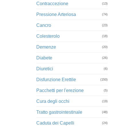
Contraccezione
(13)
Pressione Arteriosa
(74)
Cancro
(23)
Colesterolo
(18)
Demenze
(20)
Diabete
(26)
Diuretici
(6)
Disfunzione Erettile
(150)
Pacchetti per l'erezione
(5)
Cura degli occhi
(19)
Tratto gastrointestinale
(48)
Caduta dei Capelli
(24)