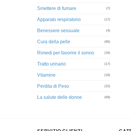
Smettere di fumare
(7)
Apparato respiratorio
(17)
Benessere sessuale
(4)
Cura della pelle
(65)
Rimedi per favorire il sonno
(16)
Tratto urinario
(17)
Vitamine
(16)
Perdita di Peso
(22)
La salute delle donne
(69)