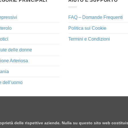
EGORIE PRINCIPALI
AIUTO E SUPPORTO
epressivi
FAQ – Domande Frequenti
terolo
Politica sui Cookie
otici
Termini e Condizioni
lute delle donne
ione Arteriosa
ania
e dell’uomo
proprietà delle rispettive aziende. Nulla su questo sito web costitu