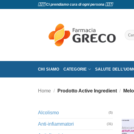
Salta
🇮🇹 Ci prendiamo cura di ogni persona 🇮🇹
ai
contenuti
Cerc
CHI SIAMO
CATEGORIE
SALUTE DELL’UOM
Home
/
Prodotto Active Ingredient
/
Melo
Alcolismo
(5)
Anti-infiammatori
(31)