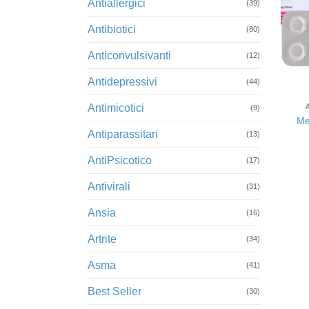
Antiallergici
(39)
Antibiotici
(80)
Anticonvulsivanti
(12)
Antidepressivi
+
(44)
Antimicotici
(9)
Me
Antiparassitari
(13)
AntiPsicotico
(17)
Antivirali
(31)
Ansia
(16)
Artrite
(34)
Asma
(41)
Best Seller
(30)