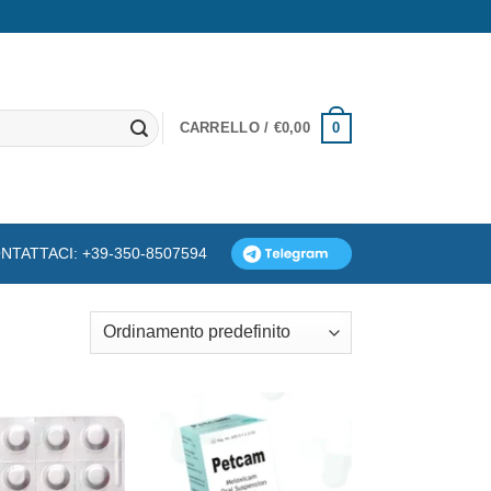
0
CARRELLO /
€
0,00
NTATTACI: +39-350-8507594