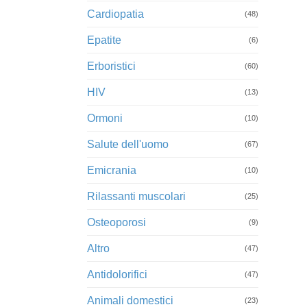
Cardiopatia
(48)
Epatite
(6)
Erboristici
(60)
HIV
(13)
Ormoni
(10)
Salute dell'uomo
(67)
Emicrania
(10)
Rilassanti muscolari
(25)
Osteoporosi
(9)
Altro
(47)
Antidolorifici
(47)
Animali domestici
(23)