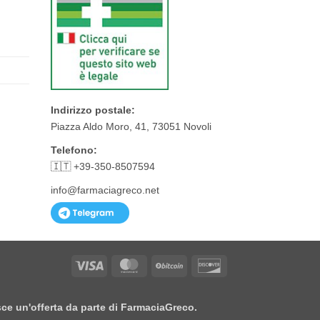
Indirizzo postale:
Piazza Aldo Moro, 41, 73051 Novoli
Telefono:
🇮🇹 +39-350-8507594
info@farmaciagreco.net
Visa
MasterCard
BitCoin
Discover
isce un'offerta da parte di FarmaciaGreco.