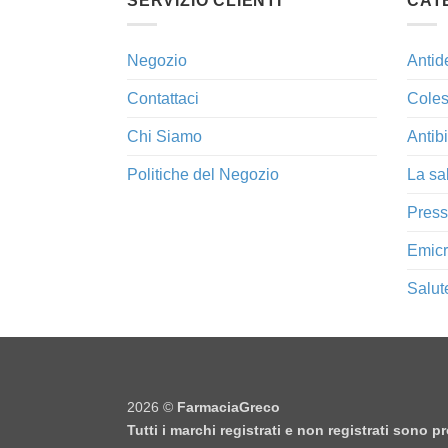
SERVIZIO CLIENTI
CAT
Negozio
Antid
Contattaci
Coles
Chi Siamo
Antibi
Politiche del Negozio
La sa
Press
Emicr
Salut
2026 ©
FarmaciaGreco
Tutti i marchi registrati e non registrati sono 