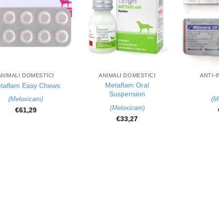
+
+
ANIMALI DOMESTICI
ANIMALI DOMESTICI
ANTI-
Metaflam Oral
taflam Easy Chews
Suspension
(
Meloxicam
)
(
M
(
Meloxicam
)
€
61,29
€
33,27