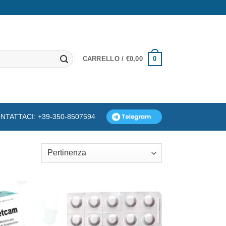
0
CARRELLO /
€
0,00
NTATTACI: +39-350-8507594