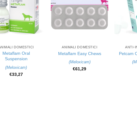
+
+
ANIMALI DOMESTICI
ANIMALI DOMESTICI
ANTI-
Metaflam Oral
Metaflam Easy Chews
Petcam O
Suspension
(
Meloxicam
)
(
M
(
Meloxicam
)
€
61,29
€
33,27