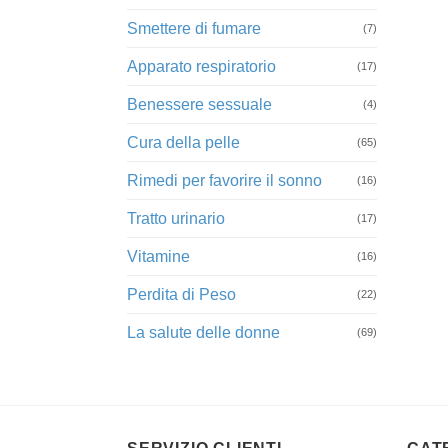
Smettere di fumare
(7)
Apparato respiratorio
(17)
Benessere sessuale
(4)
Cura della pelle
(65)
Rimedi per favorire il sonno
(16)
Tratto urinario
(17)
Vitamine
(16)
Perdita di Peso
(22)
La salute delle donne
(69)