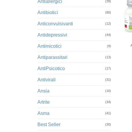
Antiallergici
(39)
Antibiotici
(80)
Anticonvulsivanti
(12)
Antidepressivi
+
(44)
Antimicotici
(9)
Antiparassitari
(13)
AntiPsicotico
(17)
Antivirali
(31)
Ansia
(16)
Artrite
(34)
Asma
(41)
Best Seller
(30)