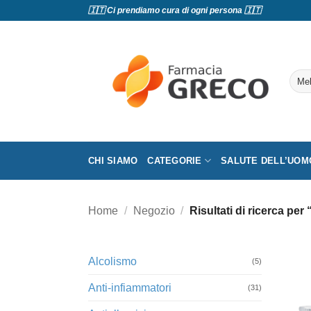
Salta
🇮🇹 Ci prendiamo cura di ogni persona 🇮🇹
ai
contenuti
Cerc
CHI SIAMO
CATEGORIE
SALUTE DELL’UOM
Home
/
Negozio
/
Risultati di ricerca pe
Alcolismo
(5)
Anti-infiammatori
(31)