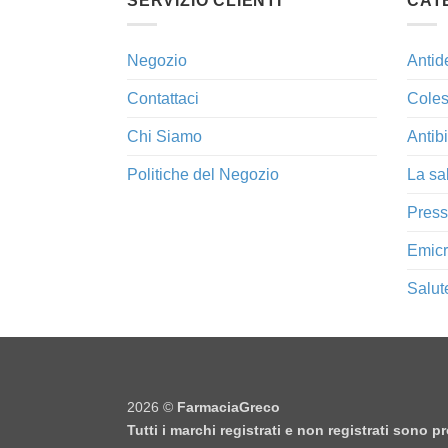
SERVIZIO CLIENTI
CAT
Negozio
Antid
Contattaci
Coles
Chi Siamo
Antibi
Politiche del Negozio
La sa
Press
Emicr
Salut
2026 ©
FarmaciaGreco
Tutti i marchi registrati e non registrati sono 