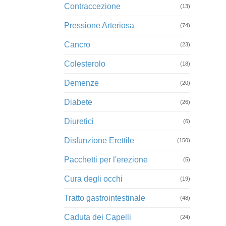
Contraccezione
(13)
Pressione Arteriosa
(74)
Cancro
(23)
Colesterolo
(18)
Demenze
(20)
Diabete
(26)
Diuretici
(6)
Disfunzione Erettile
(150)
Pacchetti per l'erezione
(5)
Cura degli occhi
(19)
Tratto gastrointestinale
(48)
Caduta dei Capelli
(24)