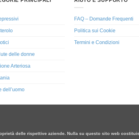
EGORIE PRINCIPALI
AIUTO E SUPPORTO
epressivi
FAQ – Domande Frequenti
terolo
Politica sui Cookie
otici
Termini e Condizioni
lute delle donne
ione Arteriosa
ania
e dell’uomo
proprietà delle rispettive aziende. Nulla su questo sito web costitu