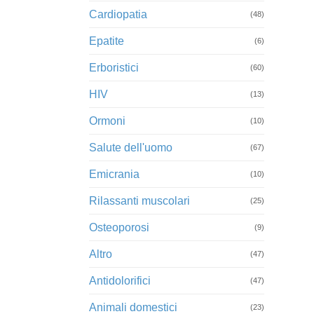
Cardiopatia
(48)
Epatite
(6)
Erboristici
(60)
HIV
(13)
Ormoni
(10)
Salute dell'uomo
(67)
Emicrania
(10)
Rilassanti muscolari
(25)
Osteoporosi
(9)
Altro
(47)
Antidolorifici
(47)
Animali domestici
(23)