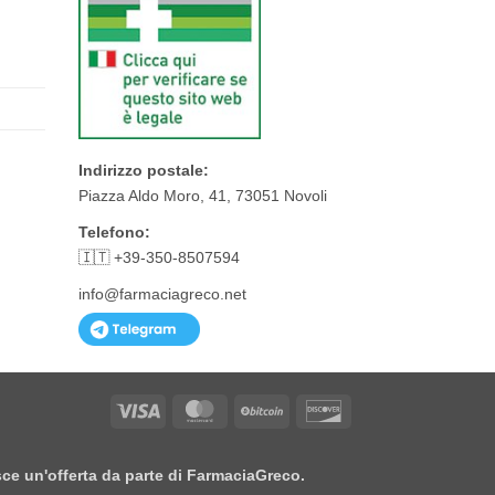
Indirizzo postale:
Piazza Aldo Moro, 41, 73051 Novoli
Telefono:
🇮🇹 +39-350-8507594
info@farmaciagreco.net
Visa
MasterCard
BitCoin
Discover
isce un'offerta da parte di FarmaciaGreco.