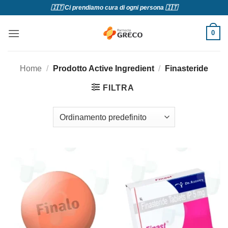
Salta
🇮🇹 Ci prendiamo cura di ogni persona 🇮🇹
ai
contenuti
0
Home
/
Prodotto Active Ingredient
/
Finasteride
FILTRA