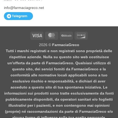
info@farmaciagreco.net
Visa
MasterCard
BitCoin
Discover
2026 ©
FarmaciaGreco
Tutti i marchi registrati e non registrati sono proprietà delle
rispettive aziende. Nulla su questo sito web costituisce
un'offerta da parte di FarmaciaGreco. Qualsiasi utilizzo di
questo sito, dei servizi forniti da FarmaciaGreco e la
conformità alle normative locali applicabili sono a tuo
esclusivo rischio e responsabilità, e dichiari di aver
acceduto a questo sito di tua spontanea iniziativa. Le
informazioni sui prodotti sono tratte esclusivamente da fonti
pubblicamente disponibili, da operatori sanitari e/o foglietti
illustrativi per i pazienti, e non contengono mai opinioni
(proprie) né raccomandazioni da parte di FarmaciaGreco e/o
alcuna forma di influenza sulla tua scelta personale.