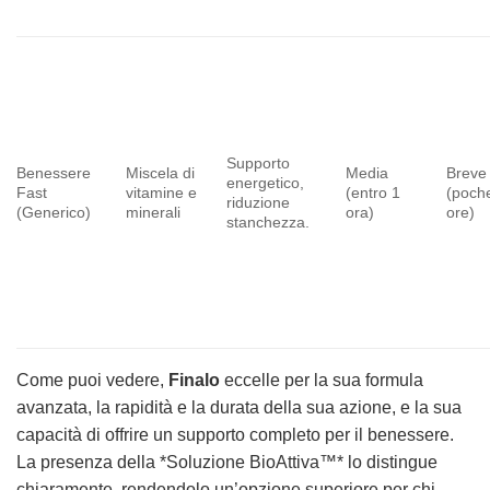
Supporto
Benessere
Miscela di
Media
Breve
energetico,
Fast
vitamine e
(entro 1
(poch
riduzione
(Generico)
minerali
ora)
ore)
stanchezza.
Come puoi vedere,
Finalo
eccelle per la sua formula
avanzata, la rapidità e la durata della sua azione, e la sua
capacità di offrire un supporto completo per il benessere.
La presenza della *Soluzione BioAttiva™* lo distingue
chiaramente, rendendolo un’opzione superiore per chi