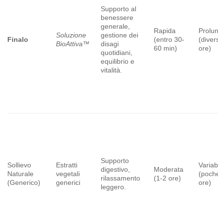
Supporto al
benessere
generale,
Rapida
Prolu
Soluzione
gestione dei
Finalo
(entro 30-
(diver
BioAttiva™
disagi
60 min)
ore)
quotidiani,
equilibrio e
vitalità.
Supporto
Sollievo
Estratti
Variab
digestivo,
Moderata
Naturale
vegetali
(poch
rilassamento
(1-2 ore)
(Generico)
generici
ore)
leggero.