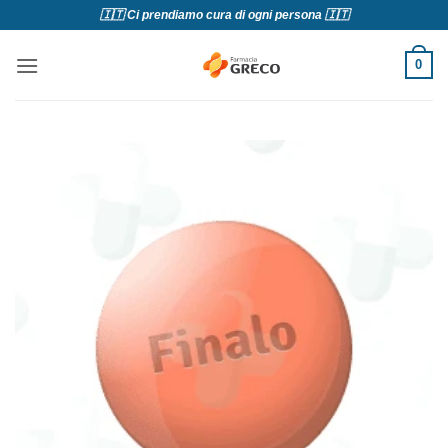
Salta
🇮🇹 Ci prendiamo cura di ogni persona 🇮🇹
ai
contenuti
0