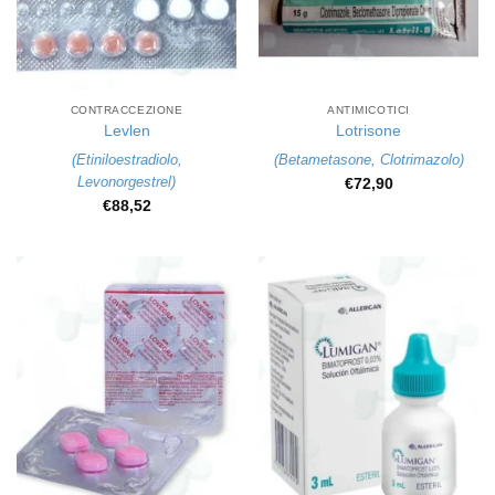
CONTRACCEZIONE
ANTIMICOTICI
Levlen
Lotrisone
(
Etiniloestradiolo
,
(
Betametasone
,
Clotrimazolo
)
Levonorgestrel
)
€
72,90
€
88,52