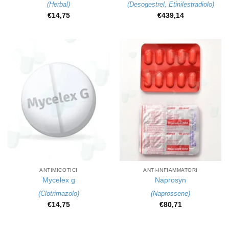
(
Herbal
)
(
Desogestrel
,
Etinilestradiolo
)
€
14,75
€
439,14
ANTIMICOTICI
ANTI-INFIAMMATORI
Mycelex g
Naprosyn
(
Clotrimazolo
)
(
Naprossene
)
€
14,75
€
80,71