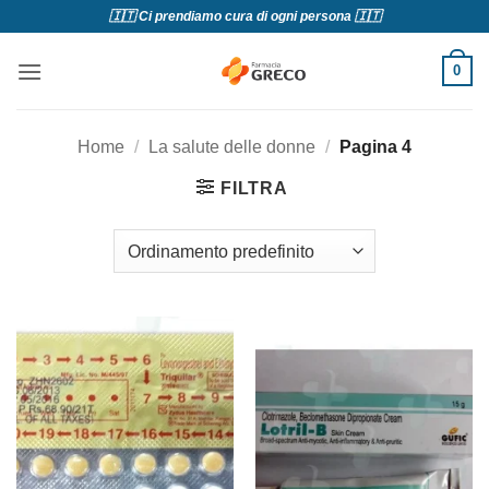
Salta
🇮🇹 Ci prendiamo cura di ogni persona 🇮🇹
ai
contenuti
0
Home
/
La salute delle donne
/
Pagina 4
FILTRA