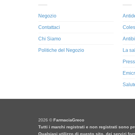
Negozio
Antid
Contattaci
Coles
Chi Siamo
Antibi
Politiche del Negozio
La sa
Press
Emicr
Salut
2026 ©
FarmaciaGreco
Tutti i marchi registrati e non registrati sono 
Qualsiasi utilizzo di questo sito, dei servizi f