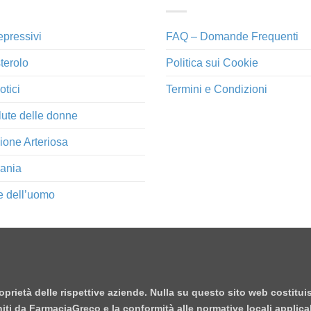
epressivi
FAQ – Domande Frequenti
terolo
Politica sui Cookie
otici
Termini e Condizioni
lute delle donne
ione Arteriosa
ania
e dell’uomo
proprietà delle rispettive aziende. Nulla su questo sito web costitu
orniti da FarmaciaGreco e la conformità alle normative locali applica