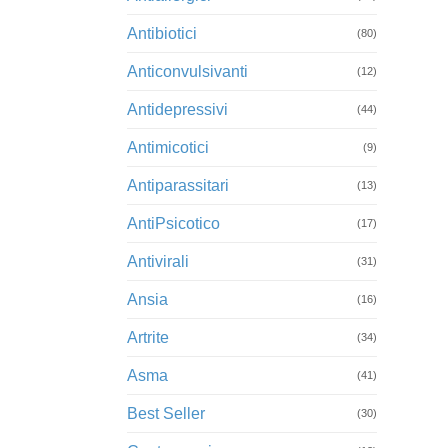
Antibiotici
(80)
Anticonvulsivanti
(12)
Antidepressivi
(44)
Antimicotici
(9)
Antiparassitari
(13)
AntiPsicotico
(17)
Antivirali
(31)
Ansia
(16)
Artrite
(34)
Asma
(41)
Best Seller
(30)