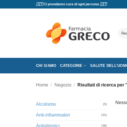
Salta
🇮🇹 Ci prendiamo cura di ogni persona 🇮🇹
ai
contenuti
Cerc
CHI SIAMO
CATEGORIE
SALUTE DELL’UOM
Home
/
Negozio
/
Risultati di ricerca pe
Nessu
Alcolismo
(5)
Anti-infiammatori
(31)
Antiallergici
(39)