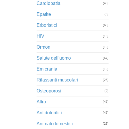
Cardiopatia
(48)
Epatite
(6)
Erboristici
(60)
HIV
(13)
Ormoni
(10)
Salute dell'uomo
(67)
Emicrania
(10)
Rilassanti muscolari
(25)
Osteoporosi
(9)
Altro
(47)
Antidolorifici
(47)
Animali domestici
(23)