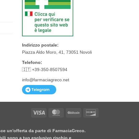
Indirizzo postale:
Piazza Aldo Moro, 41, 73051 Novoli
Telefono:
🇮🇹 +39-350-8507594
info@farmaciagreco.net
Visa
MasterCard
BitCoin
Discover
isce un'offerta da parte di FarmaciaGreco.
bili sono a tuo esclusivo rischio e