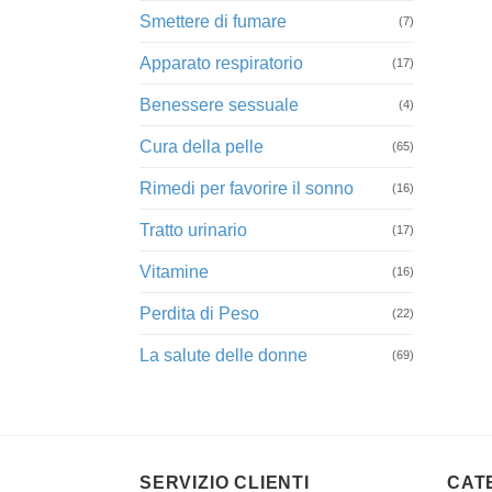
Smettere di fumare
(7)
Apparato respiratorio
(17)
Benessere sessuale
(4)
Cura della pelle
(65)
Rimedi per favorire il sonno
(16)
Tratto urinario
(17)
Vitamine
(16)
Perdita di Peso
(22)
La salute delle donne
(69)
SERVIZIO CLIENTI
CAT