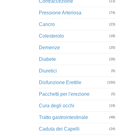
Contraccezione
(13)
Pressione Arteriosa
(74)
Cancro
(23)
Colesterolo
(18)
Demenze
(20)
Diabete
(26)
Diuretici
(6)
Disfunzione Erettile
(150)
Pacchetti per l'erezione
(5)
Cura degli occhi
(19)
Tratto gastrointestinale
(48)
Caduta dei Capelli
(24)