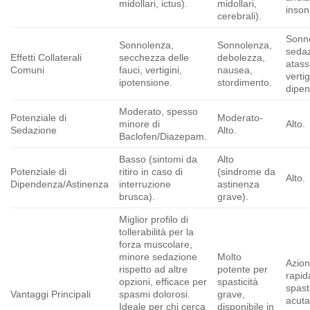
midollari, ictus).
midollari,
inson
cerebrali).
Sonn
Sonnolenza,
Sonnolenza,
sedaz
Effetti Collaterali
secchezza delle
debolezza,
atass
Comuni
fauci, vertigini,
nausea,
vertig
ipotensione.
stordimento.
dipe
Moderato, spesso
Potenziale di
Moderato-
minore di
Alto.
Sedazione
Alto.
Baclofen/Diazepam.
Basso (sintomi da
Alto
Potenziale di
ritiro in caso di
(sindrome da
Alto.
Dipendenza/Astinenza
interruzione
astinenza
brusca).
grave).
Miglior profilo di
tollerabilità per la
forza muscolare,
minore sedazione
Molto
Azio
rispetto ad altre
potente per
rapid
opzioni, efficace per
spasticità
spast
Vantaggi Principali
spasmi dolorosi.
grave,
acuta
Ideale per chi cerca
disponibile in