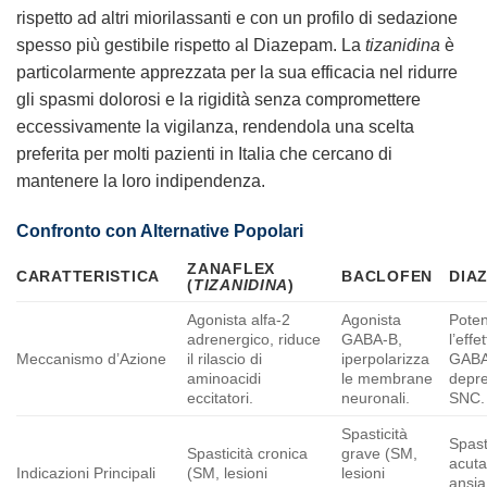
rispetto ad altri miorilassanti e con un profilo di sedazione
spesso più gestibile rispetto al Diazepam. La
tizanidina
è
particolarmente apprezzata per la sua efficacia nel ridurre
gli spasmi dolorosi e la rigidità senza compromettere
eccessivamente la vigilanza, rendendola una scelta
preferita per molti pazienti in Italia che cercano di
mantenere la loro indipendenza.
Confronto con Alternative Popolari
ZANAFLEX
CARATTERISTICA
BACLOFEN
DIA
(
TIZANIDINA
)
Agonista alfa-2
Agonista
Poten
adrenergico, riduce
GABA-B,
l’effe
Meccanismo d’Azione
il rilascio di
iperpolarizza
GABA
aminoacidi
le membrane
depre
eccitatori.
neuronali.
SNC.
Spasticità
Spast
Spasticità cronica
grave (SM,
acuta
Indicazioni Principali
(SM, lesioni
lesioni
ansia