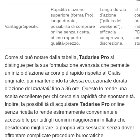
Rapidità d’azione
Lunga durata
Eff
superiore (forma Pro),
d’azione
co
lunga durata,
(“pillola del
pr
Vantaggi Specifici
possibilità di comprare
weekend”),
ini
online senza ricetta,
efficacia
PD
ottimo rapporto
comprovata,
am
qualità-prezzo.
discrezione.
st
Come si può notare dalla tabella,
Tadarise Pro
si
distingue per la sua formulazione avanzata che permette
un inizio d’azione ancora più rapido rispetto al Cialis
originale, pur mantenendo la stessa eccezionale durata
d’azione del
tadalafil
fino a 36 ore. Questo lo rende una
scelta eccellente per chi cerca sia rapidità che spontaneità.
Inoltre, la possibilità di acquistare
Tadarise Pro
online
senza ricetta lo rende estremamente conveniente e
accessibile per tutti gli uomini maggiorenni in Italia che
desiderano migliorare la propria vita sessuale senza dover
affrontare complicate procedure burocratiche.