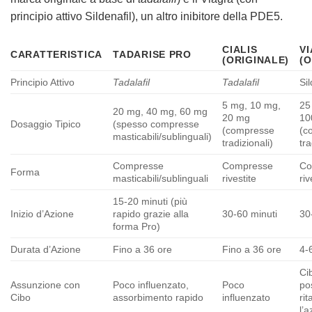
principio attivo Sildenafil), un altro inibitore della PDE5.
CIALIS
V
CARATTERISTICA
TADARISE PRO
(ORIGINALE)
(O
Principio Attivo
Tadalafil
Tadalafil
Sil
5 mg, 10 mg,
25
20 mg, 40 mg, 60 mg
20 mg
10
Dosaggio Tipico
(spesso compresse
(compresse
(c
masticabili/sublinguali)
tradizionali)
tra
Compresse
Compresse
Co
Forma
masticabili/sublinguali
rivestite
riv
15-20 minuti (più
Inizio d’Azione
rapido grazie alla
30-60 minuti
30
forma Pro)
Durata d’Azione
Fino a 36 ore
Fino a 36 ore
4-
Ci
Assunzione con
Poco influenzato,
Poco
po
Cibo
assorbimento rapido
influenzato
ri
l’