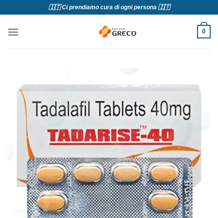
Salta
🇮🇹 Ci prendiamo cura di ogni persona 🇮🇹
ai
contenuti
0