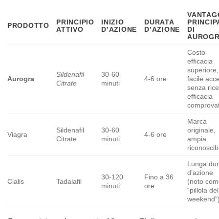
VANTAG
PRINCIPIO
INIZIO
DURATA
PRINCIP
PRODOTTO
ATTIVO
D’AZIONE
D’AZIONE
DI
AUROG
Costo-
efficacia
superiore,
Sildenafil
30-60
Aurogra
4-6 ore
facile acc
Citrate
minuti
senza rice
efficacia
comprovat
Marca
Sildenafil
30-60
originale,
Viagra
4-6 ore
Citrate
minuti
ampia
riconoscibi
Lunga dur
d’azione
30-120
Fino a 36
Cialis
Tadalafil
(noto com
minuti
ore
“pillola del
weekend”)