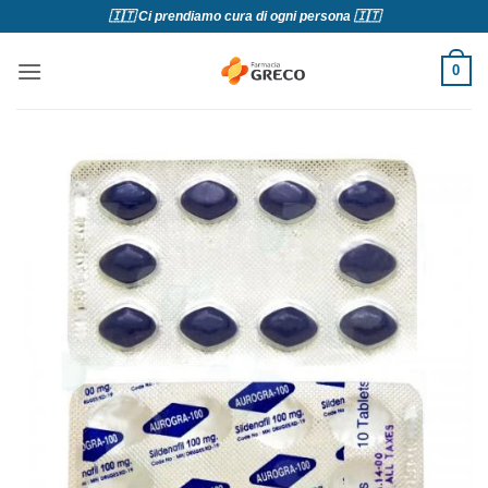
Salta
🇮🇹 Ci prendiamo cura di ogni persona 🇮🇹
ai
contenuti
0