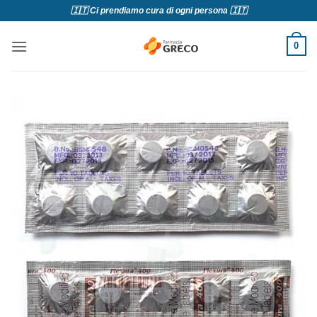
Salta
🇮🇹 Ci prendiamo cura di ogni persona 🇮🇹
ai
contenuti
0