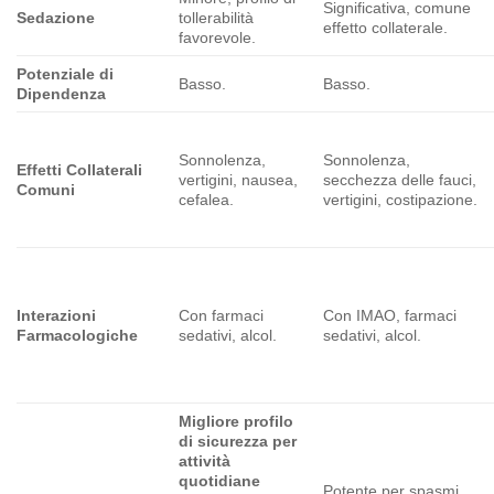
Significativa, comune
Sedazione
tollerabilità
effetto collaterale.
favorevole.
Potenziale di
Basso.
Basso.
Dipendenza
Sonnolenza,
Sonnolenza,
Effetti Collaterali
vertigini, nausea,
secchezza delle fauci,
Comuni
cefalea.
vertigini, costipazione.
Interazioni
Con farmaci
Con IMAO, farmaci
Farmacologiche
sedativi, alcol.
sedativi, alcol.
Migliore profilo
di sicurezza per
attività
quotidiane
Potente per spasmi