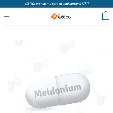
Salta
🇮🇹 Ci prendiamo cura di ogni persona 🇮🇹
ai
contenuti
0