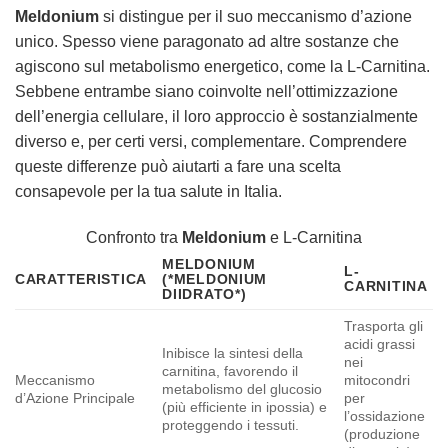
Meldonium
si distingue per il suo meccanismo d’azione
unico. Spesso viene paragonato ad altre sostanze che
agiscono sul metabolismo energetico, come la L-Carnitina.
Sebbene entrambe siano coinvolte nell’ottimizzazione
dell’energia cellulare, il loro approccio è sostanzialmente
diverso e, per certi versi, complementare. Comprendere
queste differenze può aiutarti a fare una scelta
consapevole per la tua salute in Italia.
Confronto tra
Meldonium
e L-Carnitina
MELDONIUM
L-
CARATTERISTICA
(*MELDONIUM
CARNITINA
DIIDRATO*)
Trasporta gli
acidi grassi
Inibisce la sintesi della
nei
carnitina, favorendo il
Meccanismo
mitocondri
metabolismo del glucosio
d’Azione Principale
per
(più efficiente in ipossia) e
l’ossidazione
proteggendo i tessuti.
(produzione