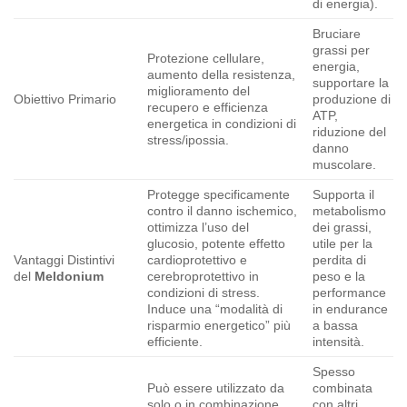
di energia).
Bruciare
grassi per
Protezione cellulare,
energia,
aumento della resistenza,
supportare la
miglioramento del
Obiettivo Primario
produzione di
recupero e efficienza
ATP,
energetica in condizioni di
riduzione del
stress/ipossia.
danno
muscolare.
Protegge specificamente
Supporta il
contro il danno ischemico,
metabolismo
ottimizza l’uso del
dei grassi,
glucosio, potente effetto
utile per la
Vantaggi Distintivi
cardioprotettivo e
perdita di
del
Meldonium
cerebroprotettivo in
peso e la
condizioni di stress.
performance
Induce una “modalità di
in endurance
risparmio energetico” più
a bassa
efficiente.
intensità.
Spesso
Può essere utilizzato da
combinata
solo o in combinazione
con altri