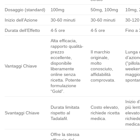
Dosaggio (standard)
100mg
50mg, 100mg
10mg,
Inizio dell’Azione
30-60 minuti
30-60 minuti
30-120
Durata dell’Effetto
4-5 ore
4-5 ore
Fino a 
Alta efficacia,
rapporto qualità-
prezzo
Il marchio
Lunga 
eccellente,
originale,
d’azion
disponibile
molto
(“pillol
Vantaggi Chiave
liberamente
conosciuto,
weeken
online senza
affidabilità
maggio
ricetta. Potente
comprovata.
spontan
formulazione
“Gold”.
Inizio 
Durata limitata
Costo elevato,
più len
Svantaggi Chiave
rispetto al
richiede ricetta
elevato
Tadalafil.
medica.
richiede
medica
Offre la stessa