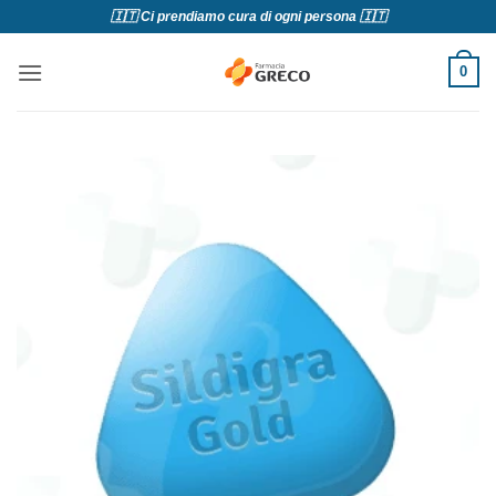
Salta
🇮🇹 Ci prendiamo cura di ogni persona 🇮🇹
ai
contenuti
0