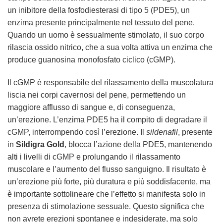
un inibitore della fosfodiesterasi di tipo 5 (PDE5), un
enzima presente principalmente nel tessuto del pene.
Quando un uomo è sessualmente stimolato, il suo corpo
rilascia ossido nitrico, che a sua volta attiva un enzima che
produce guanosina monofosfato ciclico (cGMP).
Il cGMP è responsabile del rilassamento della muscolatura
liscia nei corpi cavernosi del pene, permettendo un
maggiore afflusso di sangue e, di conseguenza,
un’erezione. L’enzima PDE5 ha il compito di degradare il
cGMP, interrompendo così l’erezione. Il
sildenafil
, presente
in
Sildigra Gold
, blocca l’azione della PDE5, mantenendo
alti i livelli di cGMP e prolungando il rilassamento
muscolare e l’aumento del flusso sanguigno. Il risultato è
un’erezione più forte, più duratura e più soddisfacente, ma
è importante sottolineare che l’effetto si manifesta solo in
presenza di stimolazione sessuale. Questo significa che
non avrete erezioni spontanee e indesiderate, ma solo