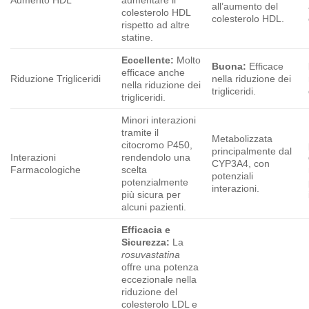
Aumento HDL
aumentare il
all’aumento del
colesterolo HDL
colesterolo HDL.
rispetto ad altre
statine.
Eccellente:
Molto
Buona:
Efficace
efficace anche
Riduzione Trigliceridi
nella riduzione dei
nella riduzione dei
trigliceridi.
trigliceridi.
Minori interazioni
tramite il
Metabolizzata
citocromo P450,
principalmente dal
Interazioni
rendendolo una
CYP3A4, con
Farmacologiche
scelta
potenziali
potenzialmente
interazioni.
più sicura per
alcuni pazienti.
Efficacia e
Sicurezza:
La
rosuvastatina
offre una potenza
eccezionale nella
riduzione del
colesterolo LDL e