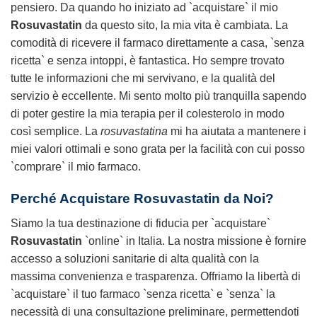
pensiero. Da quando ho iniziato ad `acquistare` il mio
Rosuvastatin
da questo sito, la mia vita è cambiata. La
comodità di ricevere il farmaco direttamente a casa, `senza
ricetta` e senza intoppi, è fantastica. Ho sempre trovato
tutte le informazioni che mi servivano, e la qualità del
servizio è eccellente. Mi sento molto più tranquilla sapendo
di poter gestire la mia terapia per il colesterolo in modo
così semplice. La
rosuvastatina
mi ha aiutata a mantenere i
miei valori ottimali e sono grata per la facilità con cui posso
`comprare` il mio farmaco.
Perché Acquistare Rosuvastatin da Noi?
Siamo la tua destinazione di fiducia per `acquistare`
Rosuvastatin
`online` in Italia. La nostra missione è fornire
accesso a soluzioni sanitarie di alta qualità con la
massima convenienza e trasparenza. Offriamo la libertà di
`acquistare` il tuo farmaco `senza ricetta` e `senza` la
necessità di una consultazione preliminare, permettendoti