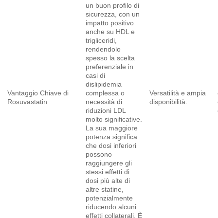
un buon profilo di
sicurezza, con un
impatto positivo
anche su HDL e
trigliceridi,
rendendolo
spesso la scelta
preferenziale in
casi di
dislipidemia
Vantaggio Chiave di
complessa o
Versatilità e ampia
Rosuvastatin
necessità di
disponibilità.
riduzioni LDL
molto significative.
La sua maggiore
potenza significa
che dosi inferiori
possono
raggiungere gli
stessi effetti di
dosi più alte di
altre statine,
potenzialmente
riducendo alcuni
effetti collaterali. È