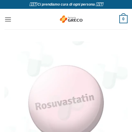
Salta
🇮🇹 Ci prendiamo cura di ogni persona 🇮🇹
ai
contenuti
0