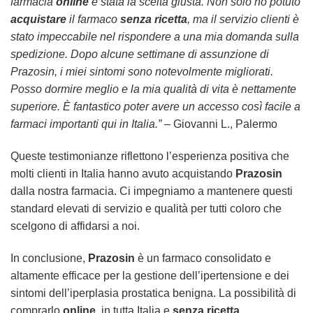
farmacia
online
è stata la scelta giusta. Non solo ho potuto
acquistare
il farmaco
senza ricetta
, ma il servizio clienti è
stato impeccabile nel rispondere a una mia domanda sulla
spedizione. Dopo alcune settimane di assunzione di
Prazosin
, i miei sintomi sono notevolmente migliorati.
Posso dormire meglio e la mia qualità di vita è nettamente
superiore. È fantastico poter avere un accesso così facile a
farmaci importanti qui in Italia.”
– Giovanni L., Palermo
Queste testimonianze riflettono l’esperienza positiva che
molti clienti in Italia hanno avuto acquistando
Prazosin
dalla nostra farmacia. Ci impegniamo a mantenere questi
standard elevati di servizio e qualità per tutti coloro che
scelgono di affidarsi a noi.
In conclusione,
Prazosin
è un farmaco consolidato e
altamente efficace per la gestione dell’ipertensione e dei
sintomi dell’iperplasia prostatica benigna. La possibilità di
comprarlo
online
, in tutta Italia e
senza ricetta
,