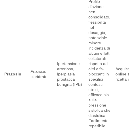
Profilo
d’azione
ben
consolidato,
flessibilità
nel
dosaggio,
potenziale
minore
incidenza di
alcuni effetti
collaterali
Ipertensione
rispetto ad
arteriosa,
altri alfa-
Acquist
Prazosin
Prazosin
Iperplasia
bloccanti in
online 
cloridrato
prostatica
specifici
ricetta i
benigna (IPB)
contesti
clinici,
efficace sia
sulla
pressione
sistolica che
diastolica.
Facilmente
reperibile