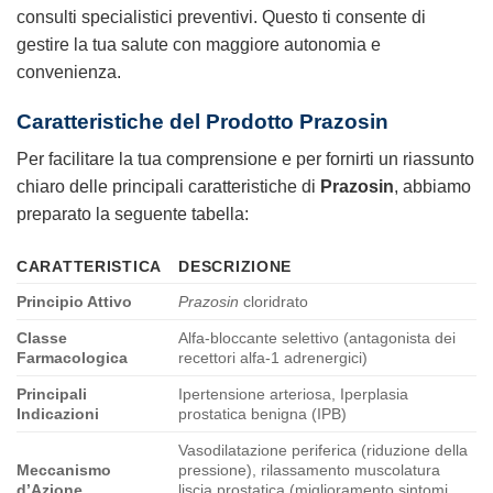
consulti specialistici preventivi. Questo ti consente di
gestire la tua salute con maggiore autonomia e
convenienza.
Caratteristiche del Prodotto Prazosin
Per facilitare la tua comprensione e per fornirti un riassunto
chiaro delle principali caratteristiche di
Prazosin
, abbiamo
preparato la seguente tabella:
CARATTERISTICA
DESCRIZIONE
Principio Attivo
Prazosin
cloridrato
Classe
Alfa-bloccante selettivo (antagonista dei
Farmacologica
recettori alfa-1 adrenergici)
Principali
Ipertensione arteriosa, Iperplasia
Indicazioni
prostatica benigna (IPB)
Vasodilatazione periferica (riduzione della
Meccanismo
pressione), rilassamento muscolatura
d’Azione
liscia prostatica (miglioramento sintomi