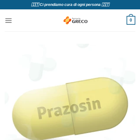
Salta
🇮🇹 Ci prendiamo cura di ogni persona 🇮🇹
ai
contenuti
0