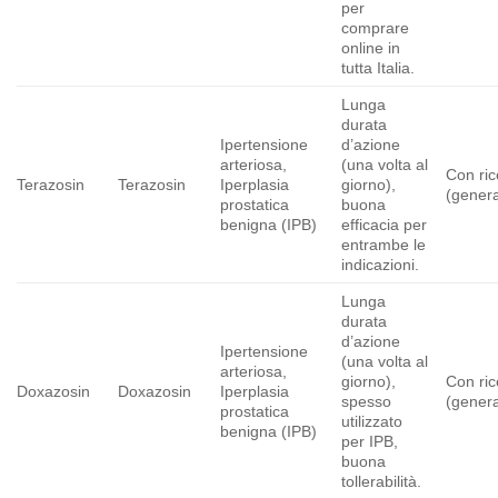
per
comprare
online in
tutta Italia.
Lunga
durata
Ipertensione
d’azione
arteriosa,
(una volta al
Con ric
Terazosin
Terazosin
Iperplasia
giorno),
(gener
prostatica
buona
benigna (IPB)
efficacia per
entrambe le
indicazioni.
Lunga
durata
d’azione
Ipertensione
(una volta al
arteriosa,
giorno),
Con ric
Doxazosin
Doxazosin
Iperplasia
spesso
(gener
prostatica
utilizzato
benigna (IPB)
per IPB,
buona
tollerabilità.