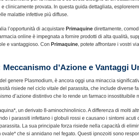
e clinicamente provata. In questa guida dettagliata, esploreremo 
e malattie infettive più diffuse.
Italia l’opportunità di acquistare
Primaquine
direttamente, comoda
rmacia online è impegnata a fornire prodotti di alta qualità, supp
vole e vantaggioso. Con
Primaquine
, potete affrontare i vostri 
: Meccanismo d’Azione e Vantaggi Un
 del genere Plasmodium, è ancora oggi una minaccia significativa 
ssità risiede nel ciclo vitale del parassita, che include diverse f
ismo d’azione distintivo che lo rende un farmaco insostituibile ne
imaquina*, un derivato 8-aminochinolinico. A differenza di molti a
ndo i parassiti infettano i globuli rossi e causano i sintomi acut
l parassita. La sua principale forza risiede nella capacità di elimi
ale* che si annidano nel fegato. Questi ipnozoiti sono respons