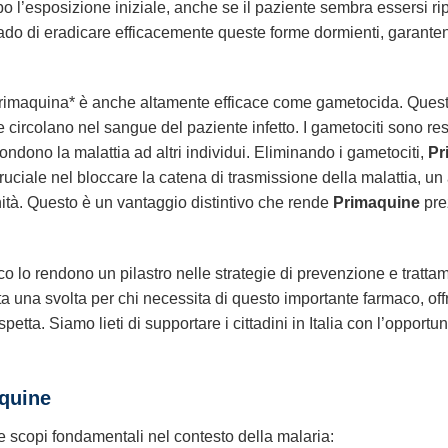
po l’esposizione iniziale, anche se il paziente sembra essersi ri
ado di eradicare efficacemente queste forme dormienti, garante
 *primaquina* è anche altamente efficace come gametocida. Questo
e circolano nel sangue del paziente infetto. I gametociti sono re
fondono la malattia ad altri individui. Eliminando i gametociti,
Pr
ciale nel bloccare la catena di trasmissione della malattia, un 
nità. Questo è un vantaggio distintivo che rende
Primaquine
pre
ico lo rendono un pilastro nelle strategie di prevenzione e tratta
a una svolta per chi necessita di questo importante farmaco, offr
spetta. Siamo lieti di supportare i cittadini in Italia con l’oppor
quine
e scopi fondamentali nel contesto della malaria: