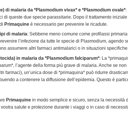
ute) di malaria da *Plasmodium vivax* e *Plasmodium ovale*
:
ci di queste due specie parassitarie. Dopo il trattamento iniziale
 di
Primaquine
è necessario per prevenire le ricadute.
tipi di malaria
: Sebbene meno comune come profilassi primaria ri
revenire l’infezione da tutte le specie di Plasmodium, agendo su
no assumere altri farmaci antimalarici o in situazioni specifiche
tocida) in malaria da *Plasmodium falciparum*
: La *primaqu
parum*, l’agente della forma più grave di malaria. Anche se non c
tri farmaci), un’unica dose di *primaquina* può ridurre drasticam
ribuendo a contenere la diffusione dell’epidemia. Questo è partico
tare
Primaquine
in modo semplice e sicuro, senza la necessità di 
stra salute e protezione durante i viaggi o in caso di necessità.