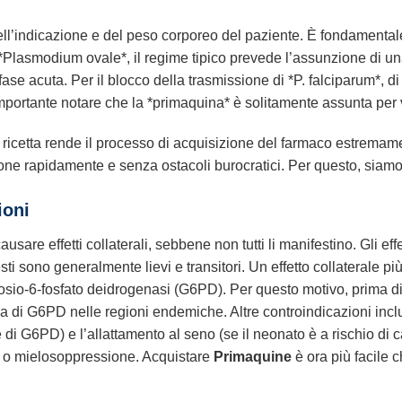
l’indicazione e del peso corporeo del paziente. È fondamentale 
*Plasmodium ovale*, il regime tipico prevede l’assunzione di un
fase acuta. Per il blocco della trasmissione di *P. falciparum*, di
 importante notare che la *primaquina* è solitamente assunta per 
ricetta rende il processo di acquisizione del farmaco estrema
one rapidamente e senza ostacoli burocratici. Per questo, siamo la
ioni
usare effetti collaterali, sebbene non tutti li manifestino. Gli ef
i sono generalmente lievi e transitori. Un effetto collaterale pi
osio-6-fosfato deidrogenasi (G6PD). Per questo motivo, prima di 
za di G6PD nelle regioni endemiche. Altre controindicazioni inc
te di G6PD) e l’allattamento al seno (se il neonato è a rischio d
li o mielosoppressione. Acquistare
Primaquine
è ora più facile ch