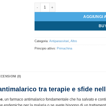
Primaquine quantità
AGGIUNGI 
BU
Categoria:
Antiparassitari
,
Altro
Principio attivo:
Primachina
CENSIONI (0)
timalarico tra terapie e sfide nell
ne
, un farmaco antimalarico fondamentale che ha salvato e continu
ee endemiche per la malaria o se avete bisogno di un trattamento 