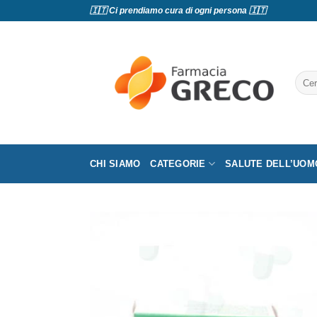
Salta
🇮🇹 Ci prendiamo cura di ogni persona 🇮🇹
ai
contenuti
Cerc
CHI SIAMO
CATEGORIE
SALUTE DELL’UOM