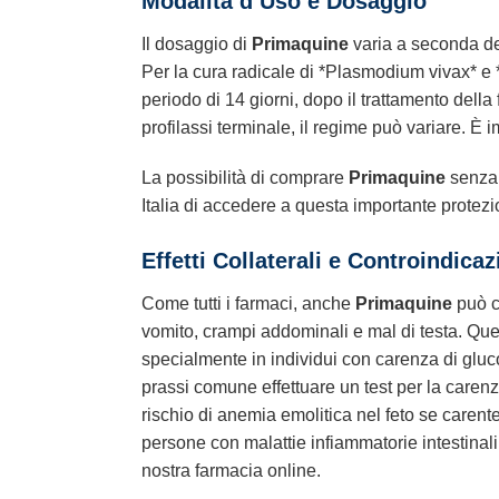
Modalità d’Uso e Dosaggio
Il dosaggio di
Primaquine
varia a seconda del
Per la cura radicale di *Plasmodium vivax* e 
periodo di 14 giorni, dopo il trattamento della 
profilassi terminale, il regime può variare. È
La possibilità di comprare
Primaquine
senza 
Italia di accedere a questa importante protezi
Effetti Collaterali e Controindicaz
Come tutti i farmaci, anche
Primaquine
può ca
vomito, crampi addominali e mal di testa. Quest
specialmente in individui con carenza di gluc
prassi comune effettuare un test per la caren
rischio di anemia emolitica nel feto se caren
persone con malattie infiammatorie intestina
nostra farmacia online.