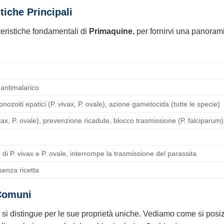
tiche Principali
tteristiche fondamentali di
Primaquine
, per fornirvi una panoram
 antimalarico
pnozoiti epatici (P. vivax, P. ovale), azione gametocida (tutte le specie)
vax, P. ovale), prevenzione ricadute, blocco trasmissione (P. falciparum),
 di P. vivax e P. ovale, interrompe la trasmissione del parassita
senza ricetta
 Comuni
si distingue per le sue proprietà uniche. Vediamo come si posiz