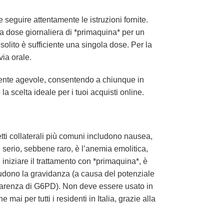
seguire attentamente le istruzioni fornite.
a dose giornaliera di *primaquina* per un
 solito è sufficiente una singola dose. Per la
via orale.
mente agevole, consentendo a chiunque in
 scelta ideale per i tuoi acquisti online.
fetti collaterali più comuni includono nausea,
ù serio, sebbene raro, è l’anemia emolitica,
iniziare il trattamento con *primaquina*, è
ludono la gravidanza (a causa del potenziale
i carenza di G6PD). Non deve essere usato in
e mai per tutti i residenti in Italia, grazie alla