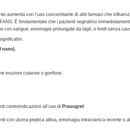
nto aumenta con l’uso concomitante di altri farmaci che influen
i o FANS. È fondamentale che i pazienti segnalino immediatament
to con sangue, emorragie prolungate da tagli, o lividi senza ca
nificativi.
 naso).
ome eruzioni cutanee o gonfiore.
i controindicazioni all’uso di
Prasugrel
:
ti con ulcera peptica attiva, emorragia intracranica recente o a