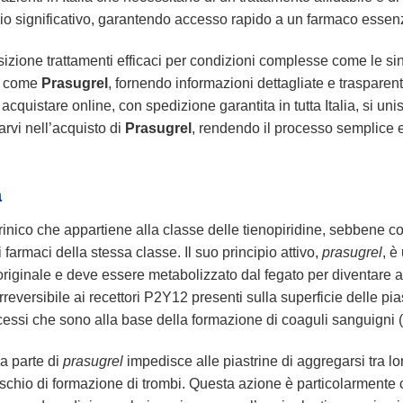
 significativo, garantendo accesso rapido a un farmaco essenz
zione trattamenti efficaci per condizioni complesse come le sin
ci come
Prasugrel
, fornendo informazioni dettagliate e trasparenti
cquistare online, con spedizione garantita in tutta Italia, si uni
arvi nell’acquisto di
Prasugrel
, rendendo il processo semplice e 
a
nico che appartiene alla classe delle tienopiridine, sebbene con
 farmaci della stessa classe. Il suo principio attivo,
prasugrel
, è
riginale e deve essere metabolizzato dal fegato per diventare a
eversibile ai recettori P2Y12 presenti sulla superficie delle pia
ocessi che sono alla base della formazione di coaguli sanguigni (
da parte di
prasugrel
impedisce alle piastrine di aggregarsi tra lor
ischio di formazione di trombi. Questa azione è particolarmente 