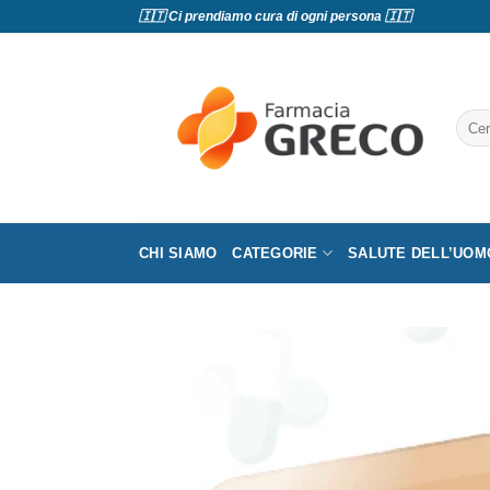
Salta
🇮🇹 Ci prendiamo cura di ogni persona 🇮🇹
ai
contenuti
Cerc
CHI SIAMO
CATEGORIE
SALUTE DELL’UOM