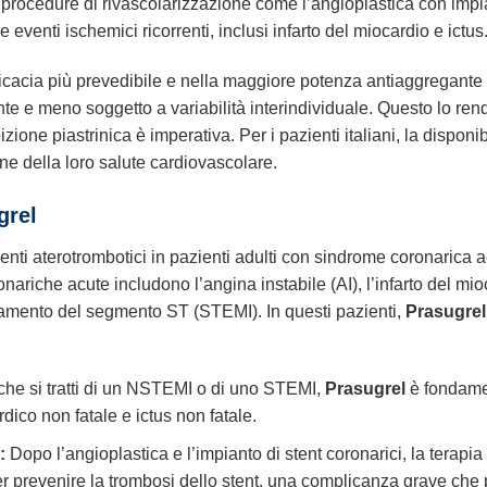
 procedure di rivascolarizzazione come l’angioplastica con impiant
e eventi ischemici ricorrenti, inclusi infarto del miocardio e ictus
ficacia più prevedibile e nella maggiore potenza antiaggregante r
nte e meno soggetto a variabilità interindividuale. Questo lo rend
zione piastrinica è imperativa. Per i pazienti italiani, la disponib
ne della loro salute cardiovascolare.
grel
enti aterotrombotici in pazienti adulti con sindrome coronarica 
nariche acute includono l’angina instabile (AI), l’infarto del 
zamento del segmento ST (STEMI). In questi pazienti,
Prasugrel
che si tratti di un NSTEMI o di uno STEMI,
Prasugrel
è fondament
ico non fatale e ictus non fatale.
:
Dopo l’angioplastica e l’impianto di stent coronarici, la terap
er prevenire la trombosi dello stent, una complicanza grave che 