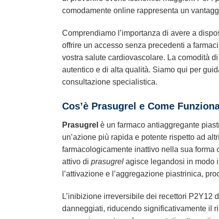
comodamente online rappresenta un vantaggio
Comprendiamo l’importanza di avere a disposi
offrire un accesso senza precedenti a farma
vostra salute cardiovascolare. La comodità di a
autentico e di alta qualità. Siamo qui per guid
consultazione specialistica.
Cos’è
Prasugrel
e Come Funzion
Prasugrel
è un farmaco antiaggregante piastri
un’azione più rapida e potente rispetto ad altri
farmacologicamente inattivo nella sua forma o
attivo di
prasugrel
agisce legandosi in modo irr
l’attivazione e l’aggregazione piastrinica, pr
L’inibizione irreversibile dei recettori P2Y12 
danneggiati, riducendo significativamente il r