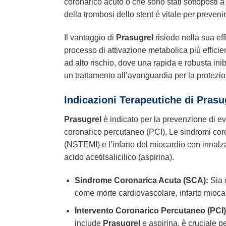
coronarico acuto o che sono stati sottoposti a
della trombosi dello stent è vitale per prevenir
Il vantaggio di
Prasugrel
risiede nella sua ef
processo di attivazione metabolica più efficie
ad alto rischio, dove una rapida e robusta inibi
un trattamento all’avanguardia per la protezio
Indicazioni Terapeutiche di
Prasu
Prasugrel
è indicato per la prevenzione di ev
coronarico percutaneo (PCI). Le sindromi coro
(NSTEMI) e l’infarto del miocardio con innal
acido acetilsalicilico (aspirina).
Sindrome Coronarica Acuta (SCA):
Sia 
come morte cardiovascolare, infarto miocard
Intervento Coronarico Percutaneo (PCI)
include
Prasugrel
e aspirina, è cruciale p