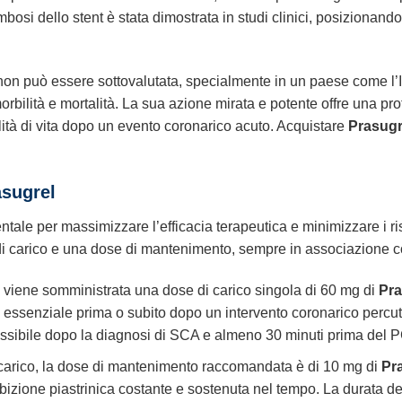
mbosi dello stent è stata dimostrata in studi clinici, posizionan
on può essere sottovalutata, specialmente in un paese come l’It
bilità e mortalità. La sua azione mirata e potente offre una prote
ità di vita dopo un evento coronarico acuto. Acquistare
Prasugr
asugrel
tale per massimizzare l’efficacia terapeutica e minimizzare i r
 carico e una dose di mantenimento, sempre in associazione con 
 viene somministrata una dose di carico singola di 60 mg di
Pra
a, essenziale prima o subito dopo un intervento coronarico percu
sibile dopo la diagnosi di SCA e almeno 30 minuti prima del PCI
carico, la dose di mantenimento raccomandata è di 10 mg di
Pr
ibizione piastrinica costante e sostenuta nel tempo. La durata 