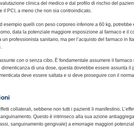
alutazione clinica del medico e dal profilo di rischio del pazie
e il PCI, a meno che non sia controindicato.
ad esempio quelli con peso corporeo inferiore a 60 kg, potrebbe
giorno, data la potenziale maggiore esposizione al farmaco e il
un professionista sanitario, ma per l’acquisto del farmaco in It
.
sunte con o senza cibo. È fondamentale assumere il farmaco r
 di dimenticanza di una dose, questa dovrebbe essere assunta il
dimenticata deve essere saltata e si deve proseguire con il nor
ioni
etti collaterali, sebbene non tutti i pazienti li manifestino. L’eff
i sanguinamento. Questo è intrinseco alla sua azione antiaggrega
assi, sanguinamento gengivale) a emorragie maggiori potenzialm