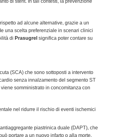
o di stent. In tali contesti, la prevenzione
.
ispetto ad alcune alternative, grazie a un
e una scelta preferenziale in scenari clinici
ilità di
Prasugrel
significa poter contare su
acuta (SCA) che sono sottoposti a intervento
miocardio senza innalzamento del segmento ST
viene somministrato in concomitanza con
ale nel ridurre il rischio di eventi ischemici
ia antiaggregante piastrinica duale (DAPT), che
può portare a un nuovo infarto o alla morte.