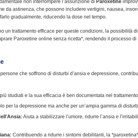
damentale non interrompere l’assunzione di
Paroxetine
improvv
 da astinenza, che possono includere vertigini, nausea, insonnia
e farlo gradualmente, riducendo la dose nel tempo.
cano un trattamento efficace per queste condizioni, la possibilità 
rare Paroxetine online senza ricetta*, rendendo il processo di 
ne
 persone che soffrono di disturbi d’ansia e depressione, contrib
iù studiati e la sua efficacia è ben documentata nel trattamento
lo per la depressione ma anche per un’ampia gamma di disturbi 
ell’Ansia:
Aiuta a stabilizzare l’umore, ridurre l’ansia e l’irritabil
iana:
Contribuendo a ridurre i sintomi debilitanti, la *paroxetina