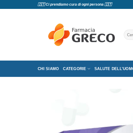
Salta
🇮🇹 Ci prendiamo cura di ogni persona 🇮🇹
ai
contenuti
Cerc
CHI SIAMO
CATEGORIE
SALUTE DELL’UOM