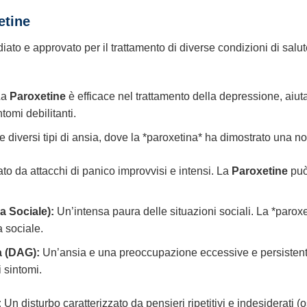
etine
to e approvato per il trattamento di diverse condizioni di salut
La
Paroxetine
è efficace nel trattamento della depressione, aiuta
ntomi debilitanti.
diversi tipi di ansia, dove la *paroxetina* ha dimostrato una not
to da attacchi di panico improvvisi e intensi. La
Paroxetine
può 
a Sociale):
Un’intensa paura delle situazioni sociali. La *paroxe
 sociale.
a (DAG):
Un’ansia e una preoccupazione eccessive e persistenti 
 sintomi.
:
Un disturbo caratterizzato da pensieri ripetitivi e indesiderati (