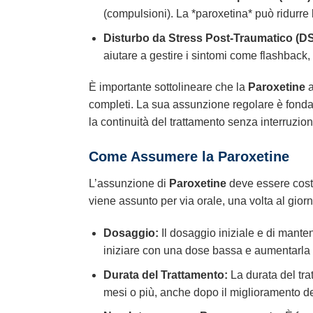
(compulsioni). La *paroxetina* può ridurre l
Disturbo da Stress Post-Traumatico (D
aiutare a gestire i sintomi come flashback, 
È importante sottolineare che la
Paroxetine
a
completi. La sua assunzione regolare è fondame
la continuità del trattamento senza interruzio
Come Assumere la
Paroxetine
L’assunzione di
Paroxetine
deve essere costa
viene assunto per via orale, una volta al gior
Dosaggio:
Il dosaggio iniziale e di mante
iniziare con una dose bassa e aumentarla
Durata del Trattamento:
La durata del tra
mesi o più, anche dopo il miglioramento dei