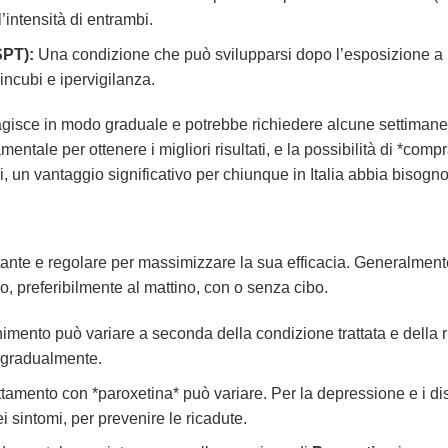
’intensità di entrambi.
SPT):
Una condizione che può svilupparsi dopo l’esposizione a 
incubi e ipervigilanza.
gisce in modo graduale e potrebbe richiedere alcune settimane pr
ntale per ottenere i migliori risultati, e la possibilità di *co
ni, un vantaggio significativo per chiunque in Italia abbia bisogn
nte e regolare per massimizzare la sua efficacia. Generalmente
no, preferibilmente al mattino, con o senza cibo.
nimento può variare a seconda della condizione trattata e della 
 gradualmente.
ttamento con *paroxetina* può variare. Per la depressione e i dist
 sintomi, per prevenire le ricadute.