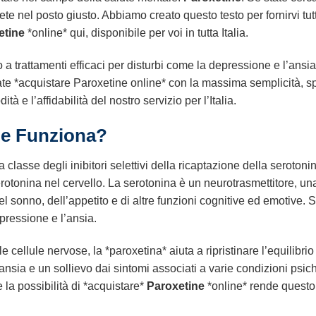
ete nel posto giusto. Abbiamo creato questo testo per fornirvi tu
etine
*online* qui, disponibile per voi in tutta Italia.
trattamenti efficaci per disturbi come la depressione e l’ansia
te *acquistare Paroxetine online* con la massima semplicità, sp
ità e l’affidabilità del nostro servizio per l’Italia.
e Funziona?
lasse degli inibitori selettivi della ricaptazione della serotonina
serotonina nel cervello. La serotonina è un neurotrasmettitore, 
 sonno, dell’appetito e di altre funzioni cognitive ed emotive. Si 
pressione e l’ansia.
e cellule nervose, la *paroxetina* aiuta a ripristinare l’equilibri
nsia e un sollievo dai sintomi associati a varie condizioni psic
e la possibilità di *acquistare*
Paroxetine
*online* rende questo