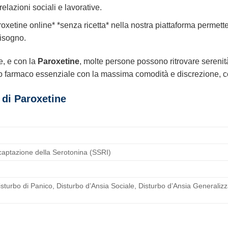
relazioni sociali e lavorative.
roxetine online* *senza ricetta* nella nostra piattaforma permett
isogno.
e, e con la
Paroxetine
, molte persone possono ritrovare serenità 
to farmaco essenziale con la massima comodità e discrezione, con
i di
Paroxetine
Ricaptazione della Serotonina (SSRI)
turbo di Panico, Disturbo d’Ansia Sociale, Disturbo d’Ansia Generaliz