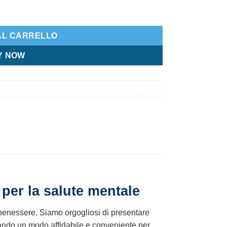
AL CARRELLO
Y NOW
per la salute mentale
o benessere. Siamo orgogliosi di presentare
cando un modo affidabile e conveniente per