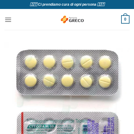
Salta
🇮🇹 Ci prendiamo cura di ogni persona 🇮🇹
ai
contenuti
0