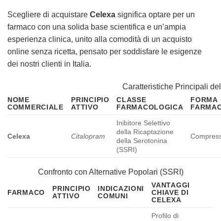
Scegliere di acquistare
Celexa
significa optare per un
farmaco con una solida base scientifica e un’ampia
esperienza clinica, unito alla comodità di un acquisto
online senza ricetta, pensato per soddisfare le esigenze
dei nostri clienti in Italia.
Caratteristiche Principali de
NOME
PRINCIPIO
CLASSE
FORMA
COMMERCIALE
ATTIVO
FARMACOLOGICA
FARMAC
Inibitore Selettivo
della Ricaptazione
Celexa
Citalopram
Compres
della Serotonina
(SSRI)
Confronto con Alternative Popolari (SSRI)
VANTAGGI
PRINCIPIO
INDICAZIONI
FARMACO
CHIAVE DI
ATTIVO
COMUNI
CELEXA
Profilo di