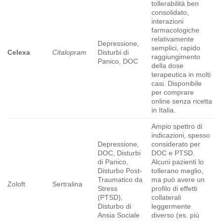
tollerabilità ben
consolidato,
interazioni
farmacologiche
relativamente
Depressione,
semplici, rapido
Celexa
Citalopram
Disturbi di
raggiungimento
Panico, DOC
della dose
terapeutica in molti
casi. Disponibile
per comprare
online senza ricetta
in Italia.
Ampio spettro di
indicazioni, spesso
Depressione,
considerato per
DOC, Disturbi
DOC e PTSD.
di Panico,
Alcuni pazienti lo
Disturbo Post-
tollerano meglio,
Traumatico da
ma può avere un
Zoloft
Sertralina
Stress
profilo di effetti
(PTSD),
collaterali
Disturbo di
leggermente
Ansia Sociale
diverso (es. più