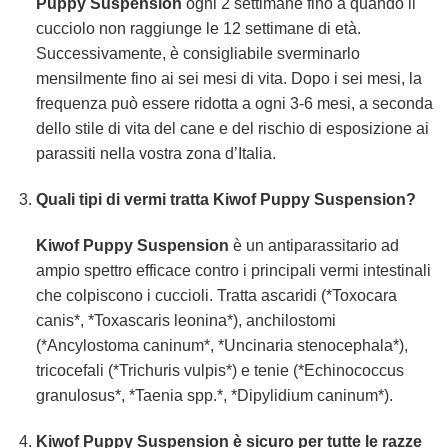
Puppy Suspension
ogni 2 settimane fino a quando il
cucciolo non raggiunge le 12 settimane di età.
Successivamente, è consigliabile sverminarlo
mensilmente fino ai sei mesi di vita. Dopo i sei mesi, la
frequenza può essere ridotta a ogni 3-6 mesi, a seconda
dello stile di vita del cane e del rischio di esposizione ai
parassiti nella vostra zona d’Italia.
Quali tipi di vermi tratta Kiwof Puppy Suspension?
Kiwof Puppy Suspension
è un antiparassitario ad
ampio spettro efficace contro i principali vermi intestinali
che colpiscono i cuccioli. Tratta ascaridi (*Toxocara
canis*, *Toxascaris leonina*), anchilostomi
(*Ancylostoma caninum*, *Uncinaria stenocephala*),
tricocefali (*Trichuris vulpis*) e tenie (*Echinococcus
granulosus*, *Taenia spp.*, *Dipylidium caninum*).
Kiwof Puppy Suspension è sicuro per tutte le razze