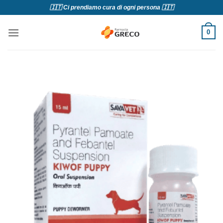
Salta
🇮🇹 Ci prendiamo cura di ogni persona 🇮🇹
ai
contenuti
0