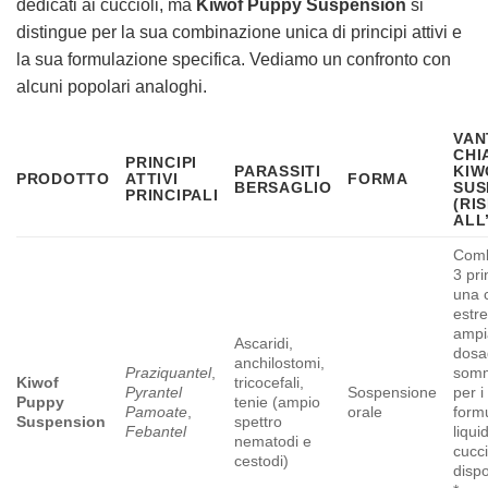
dedicati ai cuccioli, ma
Kiwof Puppy Suspension
si
distingue per la sua combinazione unica di principi attivi e
la sua formulazione specifica. Vediamo un confronto con
alcuni popolari analoghi.
VAN
CHI
PRINCIPI
PARASSITI
KIW
PRODOTTO
ATTIVI
FORMA
BERSAGLIO
SUS
PRINCIPALI
(RI
ALL
Comb
3 pri
una 
estr
ampia
Ascaridi,
dosa
anchilostomi,
Praziquantel
,
somm
Kiwof
tricocefali,
Pyrantel
Sospensione
per i
Puppy
tenie (ampio
Pamoate
,
orale
form
Suspension
spettro
Febantel
liqui
nematodi e
cucci
cestodi)
dispo