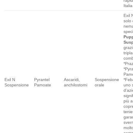
rapi
Itali
Exil 
solo
nema
speci
Pup
Sus
grazi
tripla
comb
*Praz
*Pyra
Pamo
Exil N
Pyrantel
Ascaridi,
Sospensione
*Feba
Sospensione
Pamoate
anchilostomi
orale
uno 
d’az
signi
più 
copr
tenie
gara
sver
molt