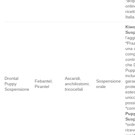
*acq
onli
ricet
Italia
Kiwo
Sus
l’agg
*Praz
una 
comp
contr
che 
Pupp
inclu
Drontal
Ascaridi,
Febantel,
Sospensione
gara
Puppy
anchilostomi,
Pirantel
orale
prot
Sospensione
tricocefali
este
unic
possi
*com
Pup
Sus
*onli
ricev