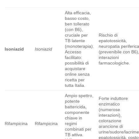
Alta efficacia,
basso costo,
ben tollerato
(con B6),
cruciale per
Rischio di
TB latente
epatotossicità,
(monoterapia).
neuropatia periferic
Isoniazid
Isoniazid
Accesso
(prevenibile con B6)
facilitato:
interazioni
possibilità di
farmacologiche.
acquistare
online senza
ricetta per
tutta Italia.
Ampio spettro,
Forte induttore
potente
enzimatico
battericida,
(numerose
componente
interazioni),
chiave in
colorazione
Rifampicina
Rifampicina
regimi
arancione di
combinati per
urine/sudore/lacrime
TB attiva.
epatotossicità, costo