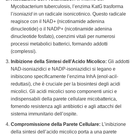
Mycobacterium tuberculosis, l’enzima KatG trasforma
l’
isoniazid
in un radicale isonicotinico. Questo radicale
reagisce con il NAD+ (nicotinamide adenina
dinucleotide) o il NADP+ (nicotinamide adenina
dinucleotide fosfato), coenzimi vitali per numerosi
processi metabolici batterici, formando addotti
(complessi).
Inibizione della Sintesi dell’Acido Micolico:
Gli addotti
NAD-isoniazidici e NADP-isoniazidici si legano e
inibiscono specificamente l’enzima InhA (enol-acil-
reduttasi), che è cruciale per la biosintesi degli acidi
micolici. Gli acidi micolici sono componenti unici e
indispensabili della parete cellulare micobatterica,
fornendo resistenza agli antibiotici e agli attacchi del
sistema immunitario dell’ospite.
Compromissione della Parete Cellulare:
L’inibizione
della sintesi dell’acido micolico porta a una parete