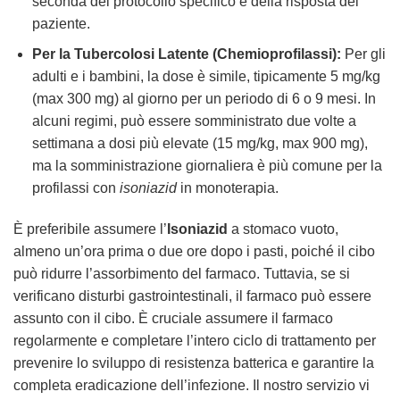
seconda del protocollo specifico e della risposta del
paziente.
Per la Tubercolosi Latente (Chemioprofilassi):
Per gli
adulti e i bambini, la dose è simile, tipicamente 5 mg/kg
(max 300 mg) al giorno per un periodo di 6 o 9 mesi. In
alcuni regimi, può essere somministrato due volte a
settimana a dosi più elevate (15 mg/kg, max 900 mg),
ma la somministrazione giornaliera è più comune per la
profilassi con
isoniazid
in monoterapia.
È preferibile assumere l’
Isoniazid
a stomaco vuoto,
almeno un’ora prima o due ore dopo i pasti, poiché il cibo
può ridurre l’assorbimento del farmaco. Tuttavia, se si
verificano disturbi gastrointestinali, il farmaco può essere
assunto con il cibo. È cruciale assumere il farmaco
regolarmente e completare l’intero ciclo di trattamento per
prevenire lo sviluppo di resistenza batterica e garantire la
completa eradicazione dell’infezione. Il nostro servizio vi