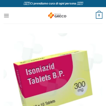
Salta
🇮🇹 Ci prendiamo cura di ogni persona 🇮🇹
ai
contenuti
0