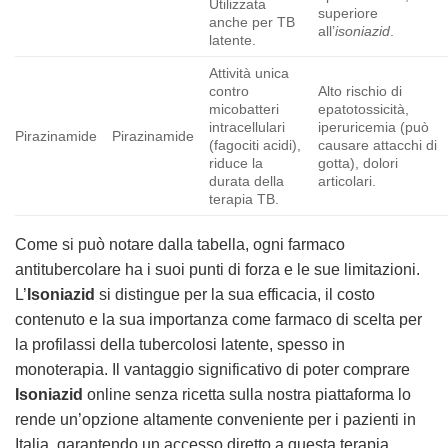
Utilizzata
superiore
anche per TB
all’
isoniazid
.
latente.
Attività unica
contro
Alto rischio di
micobatteri
epatotossicità,
intracellulari
iperuricemia (può
Pirazinamide
Pirazinamide
(fagociti acidi),
causare attacchi di
riduce la
gotta), dolori
durata della
articolari.
terapia TB.
Come si può notare dalla tabella, ogni farmaco
antitubercolare ha i suoi punti di forza e le sue limitazioni.
L’
Isoniazid
si distingue per la sua efficacia, il costo
contenuto e la sua importanza come farmaco di scelta per
la profilassi della tubercolosi latente, spesso in
monoterapia. Il vantaggio significativo di poter comprare
Isoniazid
online senza ricetta sulla nostra piattaforma lo
rende un’opzione altamente conveniente per i pazienti in
Italia, garantendo un accesso diretto a questa terapia